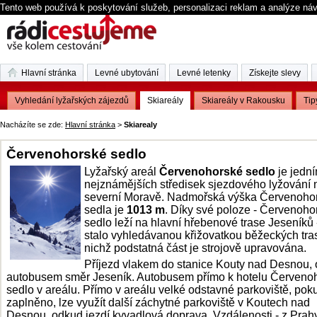
Tento web používá k poskytování služeb, personalizaci reklam a analýze ná
Hlavní stránka
Levné ubytování
Levné letenky
Získejte slevy
Vyhledání lyžařských zájezdů
Skiareály
Skiareály v Rakousku
Tip
Nacházíte se zde:
Hlavní stránka
>
Skiarealy
Červenohorské sedlo
Lyžařský areál
Červenohorské sedlo
je jední
nejznámějších středisek sjezdového lyžování 
severní Moravě. Nadmořská výška Červenoho
sedla je
1013 m
. Díky své poloze - Červenoho
sedlo leží na hlavní hřebenové trase Jeseníků 
stalo vyhledávanou křižovatkou běžeckých tras
nichž podstatná část je strojově upravována.
Příjezd vlakem do stanice Kouty nad Desnou, 
autobusem směr Jeseník. Autobusem přímo k hotelu Červeno
sedlo v areálu. Přímo v areálu velké odstavné parkoviště, pok
zaplněno, lze využít další záchytné parkoviště v Koutech nad
Desnou, odkud jezdí kyvadlová doprava. Vzdálenosti - z Prah