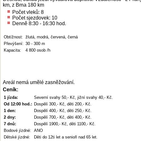
km, z Brna 180 km
Počet vleků: 8
Počet sjezdovek: 10
Denně 8:30 - 16:30 hod.
Obtížnost:
žlutá, modrá, červená, černá
Převýšení:
30 - 300 m
Kapacita:
4 800 osob /h
Areál nemá umělé zasněžování.
Ceník:
1 jízda:
Severní svahy 50,- Kč, jižní svahy 40,- Kč.
Od 12:00 hod.:
Dospělí 300,- Kč, děti 200,- Kč.
1 den:
Dospělí 400,- Kč, děti 250,- Kč.
2 dny:
Dospělí 700,- Kč, děti 400,- Kč.
7 dnů:
Dospělí 1900,- Kč, děti 1100,- Kč.
Bodové jízdné:
ANO
Dětské jízdné:
Děti do 12ti let a senioři nad 65 let.