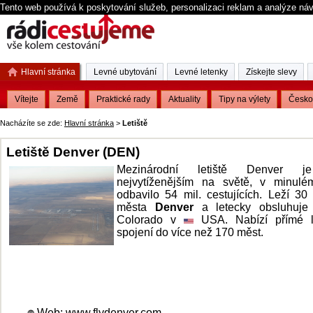
Tento web používá k poskytování služeb, personalizaci reklam a analýze ná
Hlavní stránka
Levné ubytování
Levné letenky
Získejte slevy
Vítejte
Země
Praktické rady
Aktuality
Tipy na výlety
Česko
Nacházíte se zde:
Hlavní stránka
>
Letiště
Letiště Denver (DEN)
Mezinárodní letiště Denver j
nejvytíženějším na světě, v minulé
odbavilo 54 mil. cestujících. Leží 3
města
Denver
a letecky obsluhuje 
Colorado v
USA. Nabízí přímé l
spojení do více než 170 měst.
Web:
www.flydenver.com