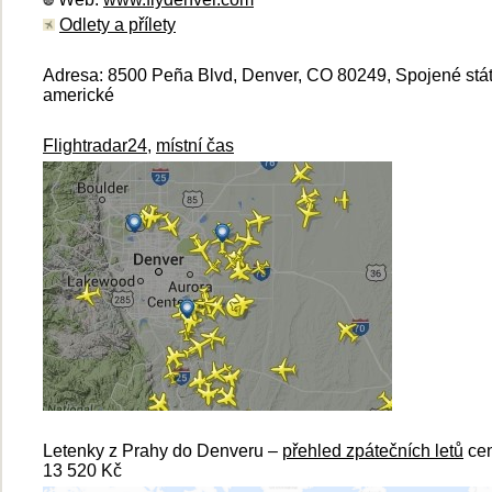
Odlety a přílety
Adresa: 8500 Peña Blvd, Denver, CO 80249, Spojené stá
americké
Flightradar24
,
místní čas
Letenky z Prahy do Denveru –
přehled zpátečních letů
ce
13 520 Kč