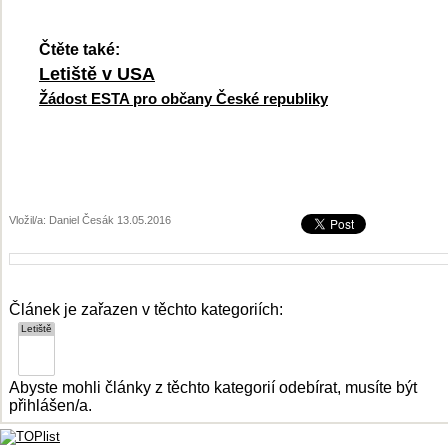
Čtěte také:
Letiště v USA
Žádost ESTA pro občany České republiky
Vložil/a: Daniel Česák 13.05.2016
Článek je zařazen v těchto kategoriích:
Abyste mohli články z těchto kategorií odebírat, musíte být
přihlášen/a.