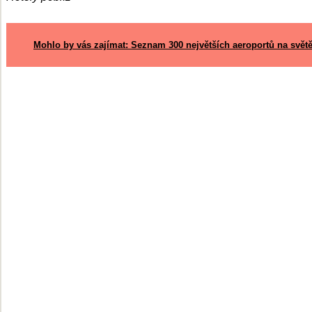
Mohlo by vás zajímat: Seznam 300 největších aeroportů na svět