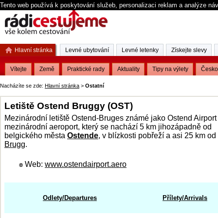
Tento web používá k poskytování služeb, personalizaci reklam a analýze ná
Hlavní stránka
Levné ubytování
Levné letenky
Získejte slevy
Vítejte
Země
Praktické rady
Aktuality
Tipy na výlety
Česko
Nacházíte se zde:
Hlavní stránka
>
Ostatní
Letiště Ostend Bruggy (OST)
Mezinárodní letiště Ostend-Bruges známé jako Ostend Airport 
mezinárodní aeroport, který se nachází 5 km jihozápadně od
belgického města
Ostende
, v blízkosti pobřeží a asi 25 km od
Brugg
.
Web:
www.ostendairport.aero
Odlety/Departures
Přílety/Arrivals