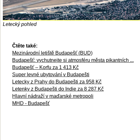
Letecký pohled
Čtěte také:
Mezinárodní letiště Budapešť (BUD)
Budapešť: vychutnejte si atmosféru města pikantních ...
Budapešť – Korfu za 1 413 Kč
Super levné ubytování v Budapešti
Letecky z Prahy do Budapešti za 958 Kč
Letenky z Budapešti do Indie za 8 287 Kč
Hlavní nádraží v maďarské metropoli
MHD - Budapešť