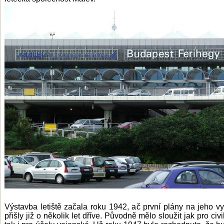
Výstavba letiště začala roku 1942, ač první plány na jeho vy
přišly již o několik let dříve. Původně mělo sloužit jak pro civil