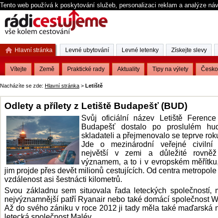
Tento web používá k poskytování služeb, personalizaci reklam a analýze ná
Hlavní stránka
Levné ubytování
Levné letenky
Získejte slevy
Vítejte
Země
Praktické rady
Aktuality
Tipy na výlety
Česko
Nacházíte se zde:
Hlavní stránka
>
Letiště
Odlety a přílety z Letiště Budapešť (BUD)
Svůj oficiální název Letiště Ference
Budapešť dostalo po proslulém hu
skladateli a přejmenovalo se teprve rok
Jde o mezinárodní veřejné civilní l
největší v zemi a důležité rovně
významem, a to i v evropském měřítku
jim projde přes devět milionů cestujících. Od centra metropole j
vzdálenost asi šestnácti kilometrů.
Svou základnu sem situovala řada leteckých společností, 
nejvýznamnější patří Ryanair nebo také domácí společnost Wi
Až do svého zániku v roce 2012 ji tady měla také maďarská 
letecká společnost Malév.