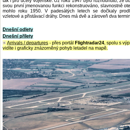
tak i pro účely vojenské. Už roku 1947 bylo rozhodnuto, že b
svou první jmenovanou funkci rekonstruováno, slavnostně otev
mohlo roku 1950. V padesátých letech se dočkaly prodl
vzletové a přistávací dráhy. Dnes má dvě a zároveň dva termin
Dnešní odlety
Dnešní přílety
Arrivals / departures
- přes portál
Flightradar24
, spolu s vý
vidíte i graficky znázorněný pohyb letadel na mapě.