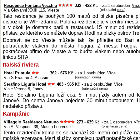
Residence Fontana Vecchia
332
-
422
Kč
- za 1 osobu/den
Víc
Via Giovanni XXIII 115, Vieste
(orientační
cena
)
Tato residence je pouhých 100 metrů od blízké písečné p
dispozici je WIFI zdarma. Poloha rezidence je v centru města 
a v okolí je dostatek barů a restaurací. 15 minut od rezid
přístav, ze kterého se můžete dopravit lodí na blízký ostrov Trem
Dopravit se do Vieste můžete tak, že přiletíte do Bari 
pokračujete vlakem do města Foggia. Z města Foggia j
pokračovat přímo do Vieste a to buďto vlakem nebo auto
linkou
SITA
.
Italská riviera
Hotel Primula
362
-
676
Kč
- za 1 osobu/den
Více
Via S.Erasmo 4, Alassio
(orientační
cena
)
Serafino Liguria Hotel
483
-
965
Kč
- za 1 osobu/den
Více
Viale Verona 8, Janov
(orientační cena)
Hotel Serafino Liguria leží cca. 5 minut jízdy autem od le
Janově. Do centra Janova pojedete 30 minut autobusem. H
nedaleko přístavu.
Kampánie
Villaggio Residence Nettuno
273
-
639
Kč
- za 1 osobu/den
Ví
Via A. Vespucci 39, Massa Lubrense
(orientační
cena
)
Tento rezidenční komplex se nachází 30 metrů od pláže n
mořské rezervace. Mezi služby komplexu patří potapěčské ce