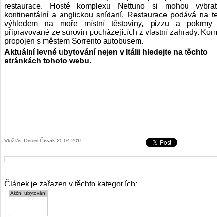
restaurace. Hosté komplexu Nettuno si mohou vybra
kontinentální a anglickou snídaní. Restaurace podává na t
výhledem na moře místní těstoviny, pizzu a pokrmy
připravované ze surovin pocházejících z vlastní zahrady. Kom
propojen s městem Sorrento autobusem.
Aktuální levné ubytování nejen v Itálii hledejte na těchto
stránkách tohoto webu
.
Vložil/a: Daniel Česák 25.04.2011
Článek je zařazen v těchto kategoriích: