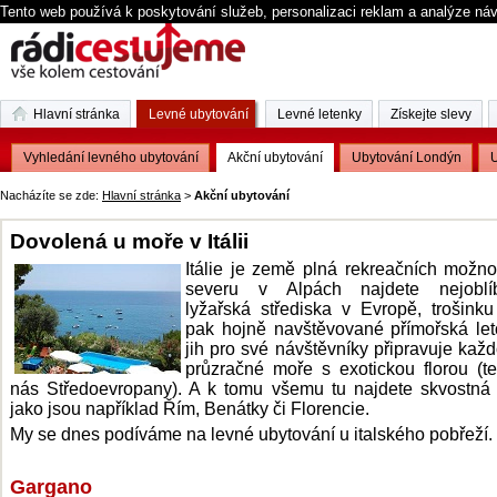
Tento web používá k poskytování služeb, personalizaci reklam a analýze ná
Hlavní stránka
Levné ubytování
Levné letenky
Získejte slevy
Vyhledání levného ubytování
Akční ubytování
Ubytování Londýn
U
Nacházíte se zde:
Hlavní stránka
>
Akční ubytování
Dovolená u moře v Itálii
Itálie je země plná rekreačních možno
severu v Alpách najdete nejoblíb
lyžařská střediska v Evropě, trošinku 
pak hojně navštěvované přímořská let
jih pro své návštěvníky připravuje kaž
průzračné moře s exotickou florou (t
nás Středoevropany). A k tomu všemu tu najdete skvostná
jako jsou například Řím, Benátky či Florencie.
My se dnes podíváme na levné ubytování u italského pobřeží.
Gargano