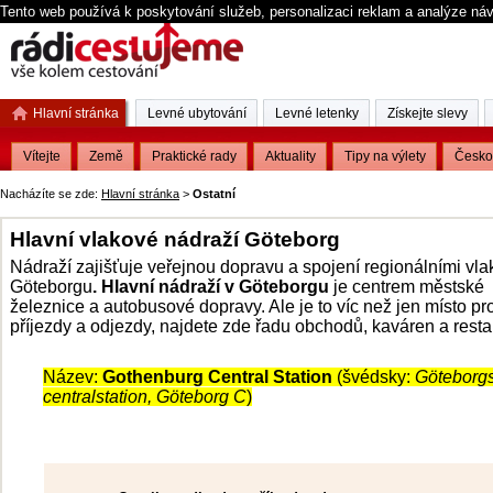
Tento web používá k poskytování služeb, personalizaci reklam a analýze ná
Hlavní stránka
Levné ubytování
Levné letenky
Získejte slevy
Vítejte
Země
Praktické rady
Aktuality
Tipy na výlety
Česko
Nacházíte se zde:
Hlavní stránka
>
Ostatní
Hlavní vlakové nádraží Göteborg
Nádraží zajišťuje veřejnou dopravu a spojení regionálními vla
Göteborgu
. Hlavní nádraží v Göteborgu
je centrem městské
železnice a autobusové dopravy. Ale je to víc než jen místo pr
příjezdy a odjezdy, najdete zde řadu obchodů, kaváren a resta
Název:
Gothenburg Central Station
(švédsky:
Göteborg
centralstation, Göteborg C
)