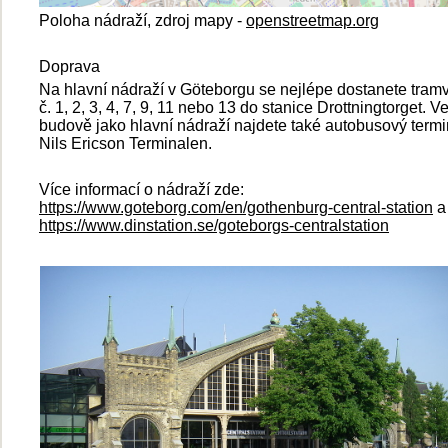
Poloha nádraží, zdroj mapy -
openstreetmap.org
Doprava
Na hlavní nádraží v Göteborgu se nejlépe dostanete tram
č. 1, 2, 3, 4, 7, 9, 11 nebo 13 do stanice Drottningtorget. V
budově jako hlavní nádraží najdete také autobusový termi
Nils Ericson Terminalen.
Více informací o nádraží zde:
https://www.goteborg.com/en/gothenburg-central-station
a
https://www.dinstation.se/goteborgs-centralstation