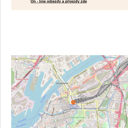
On - line odjezdy a příjezdy zde