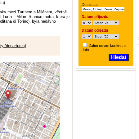
ta).
Destinace
vlaky mezi Turínem a Milánem, včetně
ť Turín – Milán. Stanice metra, která je
Datum příjezdu
olitana di Torino), byla nedávno
Datum odjezdu
zdy (departures)
Zatím nevím konkrétní
data
Hledat