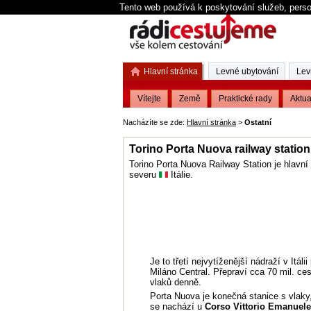
Tento web používá k poskytování služeb, perso
Hlavní stránka
Levné ubytování
Lev
Vítejte
Země
Praktické rady
Aktua
Nacházíte se zde:
Hlavní stránka
>
Ostatní
Torino Porta Nuova railway station
Torino Porta Nuova Railway Station je hlavní
severu
Itálie.
Je to třetí nejvytíženější nádraží v Itál
Miláno Central. Přepraví cca 70 mil. ce
vlaků denně.
Porta Nuova je konečná stanice s vlaky,
se nachází u
Corso Vittorio Emanuele 