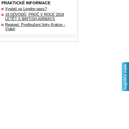
PRAKTICKÉ INFORMACE
Vyplatí se London pass?
19 DŮVODŮ, PROČ V ROCE 2019
LETĚT S BRITISH AIRWAYS
Regiojet: Prodloužení linky Krakov -
Vídeň