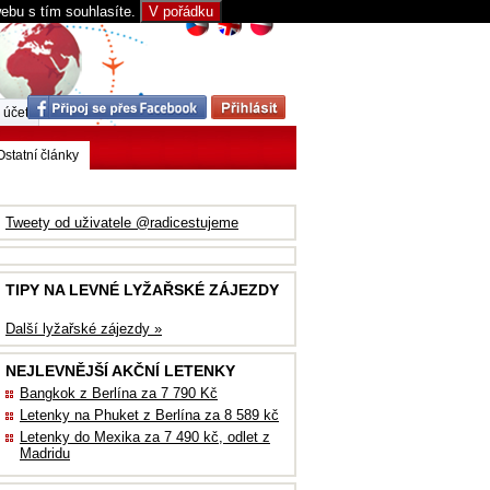
webu s tím souhlasíte.
V pořádku
 účet
Ostatní články
Tweety od uživatele @radicestujeme
TIPY NA LEVNÉ LYŽAŘSKÉ ZÁJEZDY
Další lyžařské zájezdy »
NEJLEVNĚJŠÍ AKČNÍ LETENKY
Bangkok z Berlína za 7 790 Kč
Letenky na Phuket z Berlína za 8 589 kč
Letenky do Mexika za 7 490 kč, odlet z
Madridu