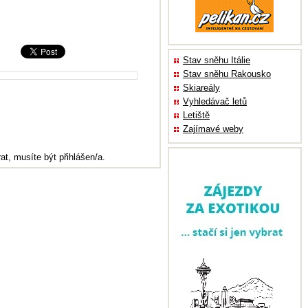
Stav sněhu Itálie
Stav sněhu Rakousko
Skiareály
Vyhledávač letů
Letiště
Zajímavé weby
at, musíte být přihlášen/a.