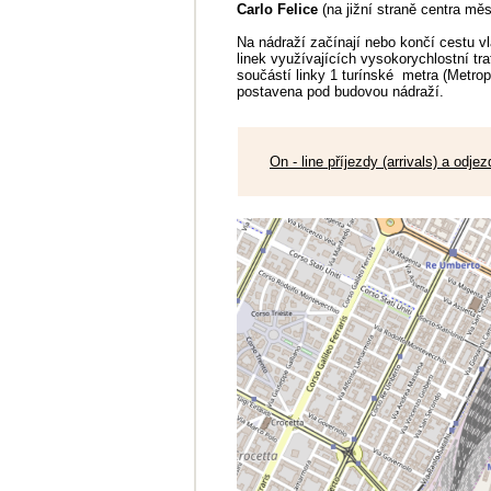
Carlo Felice
(na jižní straně centra měs
Na nádraží začínají nebo končí cestu 
linek využívajících vysokorychlostní tra
součástí linky 1 turínské metra (Metrop
postavena pod budovou nádraží.
On - line příjezdy (arrivals) a odje