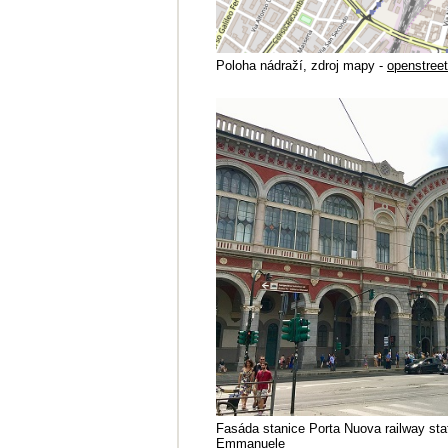
Poloha nádraží, zdroj mapy -
openstree
Fasáda stanice Porta Nuova railway stat
Emmanuele