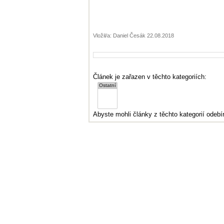
Vložil/a: Daniel Česák 22.08.2018
Článek je zařazen v těchto kategoriích:
Abyste mohli články z těchto kategorií odebír