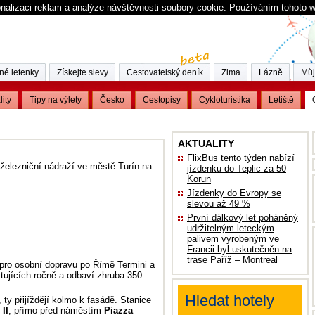
nalizaci reklam a analýze návštěvnosti soubory cookie. Používáním tohoto 
né letenky
Získejte slevy
Cestovatelský deník
Zima
Lázně
Můj
lity
Tipy na výlety
Česko
Cestopisy
Cykloturistika
Letiště
AKTUALITY
FlixBus tento týden nabízí
 železniční nádraží ve městě Turín na
jízdenku do Teplic za 50
Korun
Jízdenky do Evropy se
slevou až 49 %
První dálkový let poháněný
udržitelným leteckým
palivem vyrobeným ve
Francii byl uskutečněn na
trase Paříž – Montreal
ii pro osobní dopravu po Římě Termini a
stujících ročně a odbaví zhruba 350
Hledat hotely
 ty přijíždějí kolmo k fasádě. Stanice
II
, přímo před náměstím
Piazza