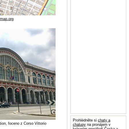
tmap.org
Prohlédněte si
chaty a
ion, foceno z Corso Vittorio
chalupy
na pronájem v
krásném prostředí Česka a