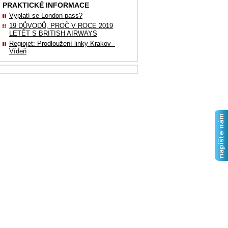
PRAKTICKÉ INFORMACE
Vyplatí se London pass?
19 DŮVODŮ, PROČ V ROCE 2019
LETĚT S BRITISH AIRWAYS
Regiojet: Prodloužení linky Krakov -
Vídeň