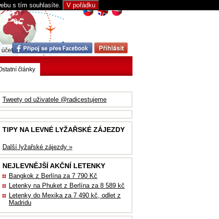
webu s tím souhlasíte.
V pořádku
 účet
Ostatní články
Tweety od uživatele @radicestujeme
TIPY NA LEVNÉ LYŽAŘSKÉ ZÁJEZDY
Další lyžařské zájezdy »
NEJLEVNĚJŠÍ AKČNÍ LETENKY
Bangkok z Berlína za 7 790 Kč
Letenky na Phuket z Berlína za 8 589 kč
Letenky do Mexika za 7 490 kč, odlet z
Madridu