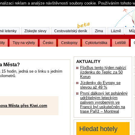
nalizaci reklam a analýze návštěvnosti soubory cookie. Používáním tohoto 
né letenky
Získejte slevy
Cestovatelský deník
Zima
Lázně
Můj
lity
Tipy na výlety
Česko
Cestopisy
Cykloturistika
Letiště
AKTUALITY
va Města?
FlixBus tento týden nabízí
 15 hodin, jedná se o linku s jedním
jízdenku do Teplic za 50
ilometrů.
Korun
Jízdenky do Evropy se
slevou až 49 %
První dálkový let poháněný
udržitelným leteckým
palivem vyrobeným ve
nova Města přes Kiwi.com
Francii byl uskutečněn na
trase Paříž – Montreal
Hledat hotely