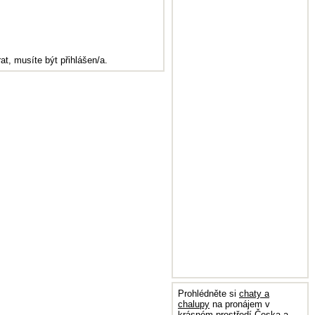
at, musíte být přihlášen/a.
Prohlédněte si
chaty a
chalupy
na pronájem v
krásném prostředí Česka a