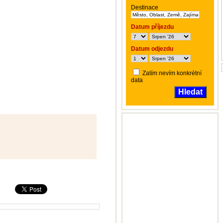
Destinace
Datum příjezdu
Datum odjezdu
Zatím nevím konkrétní
data
Hledat