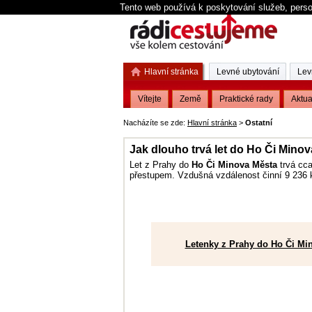
Tento web používá k poskytování služeb, perso
Hlavní stránka
Levné ubytování
Lev
Vítejte
Země
Praktické rady
Aktua
Nacházíte se zde:
Hlavní stránka
>
Ostatní
Jak dlouho trvá let do Ho Či Mino
Let z Prahy do
Ho Či Minova Města
trvá cca
přestupem. Vzdušná vzdálenost činní 9 236 k
Letenky z Prahy do Ho Či Mi