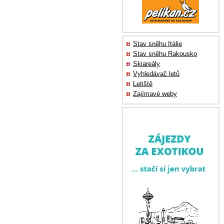
Stav sněhu Itálie
Stav sněhu Rakousko
Skiareály
Vyhledávač letů
Letiště
Zajímavé weby