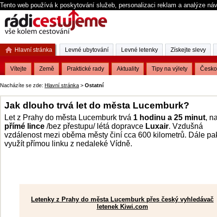
Tento web používá k poskytování služeb, personalizaci reklam a analýze ná
Hlavní stránka
Levné ubytování
Levné letenky
Získejte slevy
Vítejte
Země
Praktické rady
Aktuality
Tipy na výlety
Česko
Nacházíte se zde:
Hlavní stránka
>
Ostatní
Jak dlouho trvá let do města Lucemburk?
Let z Prahy do města Lucemburk trvá
1 hodinu a 25 minut
, n
přímé lince
/bez přestupu/ létá dopravce
Luxair
. Vzdušná
vzdálenost mezi oběma městy činí cca 600 kilometrů. Dále pa
využít přímou linku z nedaleké Vídně.
Letenky z Prahy do města Lucemburk přes český vyhledávač
letenek Kiwi.com