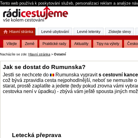
Tento web používá k poskytování služeb, personalizaci reklam a analýze ná
Hlavní stránka
Levné ubytování
Levné letenky
Získejte slevy
Vítejte
Země
Praktické rady
Aktuality
Tipy na výlety
Česko
Nacházíte se zde:
Hlavní stránka
>
Ostatní
Jak se dostat do Rumunska?
Jestli se nechcete do
Rumunska vypravit
s cestovní kance
což bývá zpravidla cesta nejpohodlnější, neboť se nemusíte o
starat, prostě zaplatíte a jedete (tedy pokud zrovna vámi vybr
cestovka není v úpadku) - zbývá vám ještě spousta jiných mož
Letecká přeprava