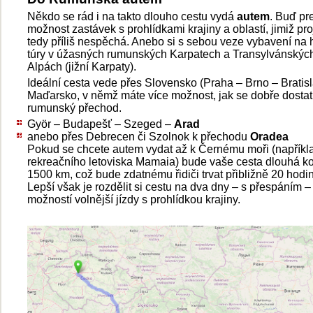
Někdo se rád i na takto dlouho cestu vydá
autem
. Buď pr
možnost zastávek s prohlídkami krajiny a oblastí, jimiž proj
tedy příliš nespěchá. Anebo si s sebou veze vybavení na 
túry v úžasných rumunských Karpatech a Transylvánskýc
Alpách (jižní Karpaty).
Ideální cesta vede přes Slovensko (Praha – Brno – Bratisl
Maďarsko, v němž máte více možnost, jak se dobře dostat
rumunský přechod.
Györ – Budapešť – Szeged –
Arad
anebo přes Debrecen či Szolnok k přechodu
Oradea
Pokud se chcete autem vydat až k Černému moři (napříkl
rekreačního letoviska Mamaia) bude vaše cesta dlouhá k
1500 km, což bude zdatnému řidiči trvat přibližně 20 hodin
Lepší však je rozdělit si cestu na dva dny – s přespáním –
možností volnější jízdy s prohlídkou krajiny.