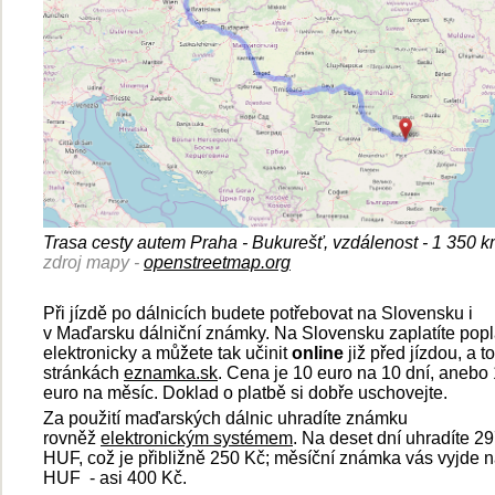
Trasa cesty autem Praha - Bukurešť, vzdálenost - 1 350 k
zdroj mapy -
openstreetmap.org
Při jízdě po dálnicích budete potřebovat na Slovensku i
v Maďarsku dálniční známky. Na Slovensku zaplatíte popl
elektronicky a můžete tak učinit
online
již před jízdou, a t
stránkách
eznamka.sk
. Cena je 10 euro na 10 dní, anebo
euro na měsíc. Doklad o platbě si dobře uschovejte.
Za použití maďarských dálnic uhradíte známku
rovněž
elektronickým systémem
. Na deset dní uhradíte 2
HUF, což je přibližně 250 Kč; měsíční známka vás vyjde 
HUF - asi 400 Kč.