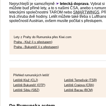
Nejrychlejší je samozřejmě
letecká doprava
. Vybrat si
můžete buď přímé lety, a to s našimi ČSA, anebo s rumun
leteckými společnostmi TAROM nebo
SMARTWINGS
. Př
trvá zhruba dvě hodiny. Letět můžete také třeba s Lufthans
společností Austrian, ovšem musíte počítat s přestupem.
Lety z Prahy do Rumunska přes Kiwi.com
Praha - Kluž (i s přestupem)
Praha - Bukurešť (i s přestupem)
Přehled rumunských letišť
Letiště Kluž (CLJ)
Letiště Temešvár (TSR)
Letiště Bukurešť (OTP)
Letiště Craiova (CRA)
Letiště Sibiu (SBZ)
Letiště Bacau (BCM)
Do Rumunska autem