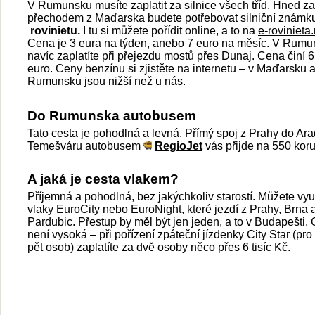
V Rumunsku musíte zaplatit za silnice všech tříd. Hned za
přechodem z Maďarska budete potřebovat silniční známk
rovinietu.
I tu si můžete pořídit online, a to na
e-rovinieta.
Cena je 3 eura na týden, anebo 7 euro na měsíc. V Rum
navíc zaplatíte při přejezdu mostů přes Dunaj. Cena činí 6
euro. Ceny benzínu si zjistěte na internetu – v Maďarsku 
Rumunsku jsou nižší než u nás.
Do Rumunska autobusem
Tato cesta je pohodlná a levná. Přímý spoj z Prahy do Ara
Temešváru autobusem
RegioJet
vás přijde na 550 koru
A jaká je cesta vlakem?
Příjemná a pohodlná, bez jakýchkoliv starostí. Můžete vyu
vlaky EuroCity nebo EuroNight, které jezdí z Prahy, Brna 
Pardubic. Přestup by měl být jen jeden, a to v Budapešti.
není vysoká – při pořízení zpáteční jízdenky City Star (pro
pět osob) zaplatíte za dvě osoby něco přes 6 tisíc Kč.