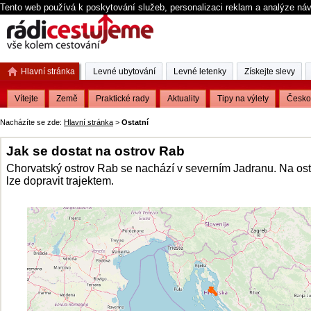
Tento web používá k poskytování služeb, personalizaci reklam a analýze ná
Hlavní stránka
Levné ubytování
Levné letenky
Získejte slevy
Vítejte
Země
Praktické rady
Aktuality
Tipy na výlety
Česko
Nacházíte se zde:
Hlavní stránka
>
Ostatní
Jak se dostat na ostrov Rab
Chorvatský ostrov Rab se nachází v severním Jadranu. Na ost
lze dopravit trajektem.