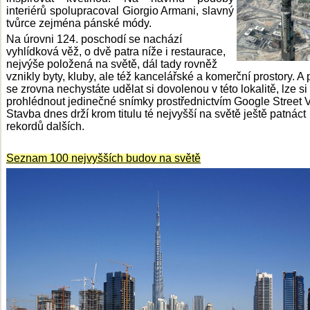
interiérů spolupracoval Giorgio Armani, slavný
tvůrce zejména pánské módy.
Na úrovni 124. poschodí se nachází
vyhlídková věž, o dvě patra níže i restaurace,
nejvýše položená na světě, dál tady rovněž
vznikly byty, kluby, ale též kancelářské a komerční prostory. A
se zrovna nechystáte udělat si dovolenou v této lokalitě, lze si
prohlédnout jedinečné snímky prostřednictvím Google Street 
Stavba dnes drží krom titulu té nejvyšší na světě ještě patnáct
rekordů dalších.
Seznam 100 nejvyšších budov na světě