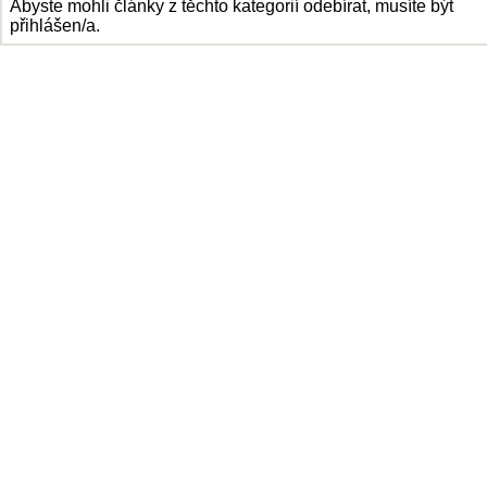
Abyste mohli články z těchto kategorií odebírat, musíte být
přihlášen/a.