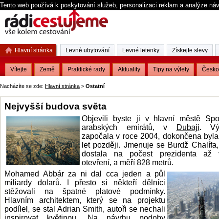
Tento web používá k poskytování služeb, personalizaci reklam a analýze ná
Hlavní stránka
Levné ubytování
Levné letenky
Získejte slevy
Vítejte
Země
Praktické rady
Aktuality
Tipy na výlety
Česko
Nacházíte se zde:
Hlavní stránka
>
Ostatní
Nejvyšší budova světa
Objevili byste ji v hlavní městě Sp
arabských emirátů, v
Dubaji
. Vý
započala v roce 2004, dokončena byla
let později. Jmenuje se Burdž Chalífa
dostala na počest prezidenta až
otevření, a měří 828 metrů.
Mohamed Abbár za ni dal cca jeden a půl
miliardy dolarů. I přesto si někteří dělníci
stěžovali na špatné platové podmínky.
Hlavním architektem, který se na projektu
podílel, se stal Adrian Smith, autoři se nechali
inspirovat květinou. Na návrhu podoby