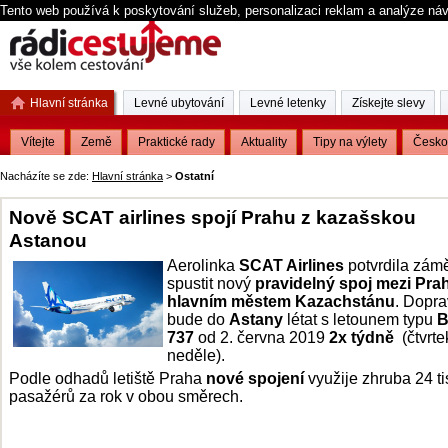
Tento web používá k poskytování služeb, personalizaci reklam a analýze ná
Hlavní stránka
Levné ubytování
Levné letenky
Získejte slevy
Vítejte
Země
Praktické rady
Aktuality
Tipy na výlety
Česko
Nacházíte se zde:
Hlavní stránka
>
Ostatní
Nově SCAT airlines spojí Prahu z kazašskou
Astanou
Aerolinka
SCAT Airlines
potvrdila zám
spustit nový
pravidelný spoj mezi Pra
hlavním městem Kazachstánu
.
Dopra
bude do
Astany
létat s letounem typu
B
737
od 2. června 2019
2x týdně
(čtvrte
neděle).
Podle odhadů letiště Praha
nové spojení
využije zhruba 24 ti
pasažérů za rok v obou směrech.