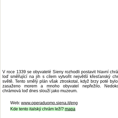
V roce 1339 se obyvatelé Sieny rozhodli postavit hlavní ch
loď směřující na jih s cílem vytvořit největší křesťanský c
světě. Tento smělý plán však ztroskotal, když brzy poté byl
zasaženo morem a mnoho obyvatel nepřežilo. Nedok
chrámová loď dnes slouží jako muzeum.
Web:
www.operaduomo.siena.it/eng
Kde tento italský chrám leží?
mapa