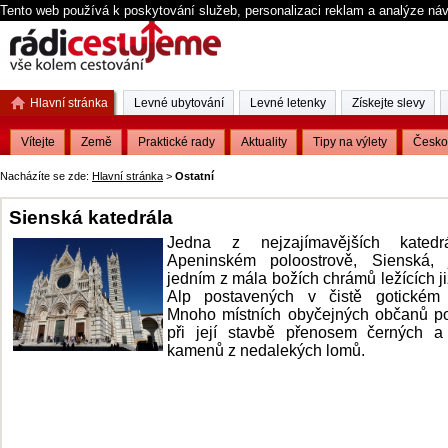
Tento web používá k poskytování služeb, personalizaci reklam a analýze ná
Hlavní stránka
Levné ubytování
Levné letenky
Získejte slevy
Vítejte
Země
Praktické rady
Aktuality
Tipy na výlety
Česko
Nacházíte se zde:
Hlavní stránka
>
Ostatní
Sienská katedrála
Jedna z nejzajímavějších kated
Apeninském poloostrově, Sienská, 
jedním z mála božích chrámů ležících j
Alp postavených v čistě gotickém 
Mnoho místních obyčejných občanů p
při její stavbě přenosem černých a 
kamenů z nedalekých lomů.