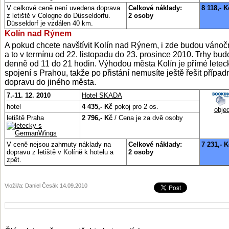
V celkové ceně není uvedena doprava
Celkové náklady:
8 118,- K
z letiště v Cologne do Düsseldorfu.
2 osoby
Düsseldorf je vzdálen 40 km.
Kolín nad Rýnem
A pokud chcete navštívit Kolín nad Rýnem, i zde budou vánočn
a to v termínu od 22. listopadu do 23. prosince 2010. Trhy bud
denně od 11 do 21 hodin. Výhodou města Kolín je přímé letec
spojení s Prahou, takže po přistání nemusíte ještě řešit přípa
dopravu do jiného města.
7.-11. 12. 2010
Hotel SKADA
hotel
4 435,- Kč
pokoj pro 2 os.
obje
letiště Praha
2 796,- Kč
/ Cena je za dvě osoby
V ceně nejsou zahrnuty náklady na
Celkové náklady:
7 231,- K
dopravu z letiště v Kolíně k hotelu a
2 osoby
zpět.
Vložil/a: Daniel Česák 14.09.2010