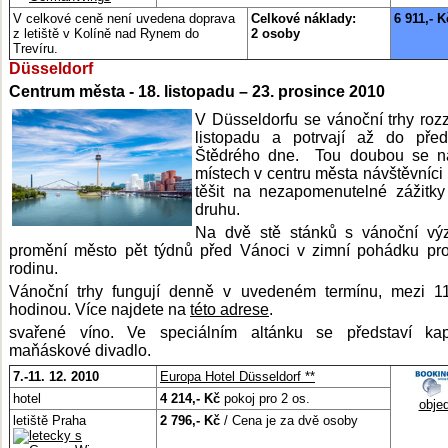
V celkové ceně není uvedena doprava
Celkové náklady:
6 911,- K
z letiště v Kolíně nad Rynem do
2 osoby
Trevíru.
Düsseldorf
Centrum města - 18. listopadu – 23. prosince 2010
V Düsseldorfu se vánoční trhy rozz
listopadu a potrvají až do před
Štědrého dne. Tou doubou se na
místech v centru města návštěvníc
těšit na nezapomenutelné zážitk
druhu.
Na dvě stě stánků s vánoční vý
promění město pět týdnů před Vánoci v zimní pohádku pr
rodinu.
Vánoční trhy fungují denně v uvedeném termínu, mezi 1
hodinou. Více najdete na
této adrese
.
svařené víno. Ve speciálním altánku se představí ka
maňáskové divadlo.
7.-11. 12. 2010
Europa Hotel Düsseldorf **
hotel
4 214,- Kč
pokoj pro 2 os.
obje
letiště Praha
2 796,- Kč
/ Cena je za dvě osoby