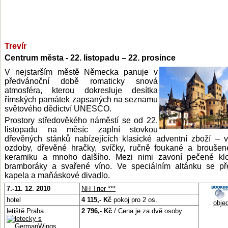
Trevír
Centrum města - 22. listopadu – 22. prosince
V nejstarším městě Německa panuje v
předvánoční době romaticky snová
atmosféra, kterou dokresluje desítka
římských památek zapsaných na seznamu
světového dědictví UNESCO.
Prostory středověkého náměstí se od 22.
listopadu na měsíc zaplní stovkou
dřevěných stánků nabízejících klasické adventní zboží – 
ozdoby, dřevěné hračky, svíčky, ručně foukané a broušen
keramiku a mnoho dalšího. Mezi nimi zavoní pečené klo
bramboráky a svařené víno. Ve speciálním altánku se př
kapela a maňáskové divadlo.
7.-11. 12. 2010
NH Trier ***
hotel
4 115,- Kč
pokoj pro 2 os.
obje
letiště Praha
2 796,- Kč
/ Cena je za dvě osoby