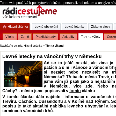
Tento web používá k poskytování služeb, personalizaci reklam a analýze ná
Hlavní stránka
Levné ubytování
Levné letenky
Získejte slevy
Vítejte
Země
Praktické rady
Aktuality
Tipy na výlety
Česko
Nacházíte se zde:
Hlavní stránka
>
Tip na víkend
Levně letecky na vánoční trhy v Německu
Ač se to ještě nezdá, ale zima je
patách a s ní i Vánoce a vánoční trh
si nezajet nebo nezaletět na t
Německa? Třeba do města Trevír, o 
jsme vám již psali jako o nejstarší
v Neměcku, více
zde
. Nebo nav
Cáchy? - město jsme popisovali v
tomto
článku.
V tomto článku dále najdete informace o vánočních tr
Trevíru, Cáchách, Düsseldorfu a v Kolíně nad Rýnem. So
popisu je také aktuální nabídka levného ubytování a le
termínech vánočních trhů.