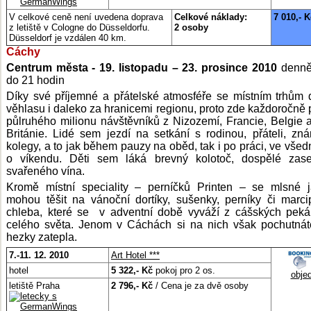
V celkové ceně není uvedena doprava
Celkové náklady:
7 010,- K
z letiště v Cologne do Düsseldorfu.
2 osoby
Düsseldorf je vzdálen 40 km.
Cáchy
Centrum města - 19. listopadu – 23. prosince 2010
denně
do 21 hodin
Díky své příjemné a přátelské atmosféře se místním trhům 
věhlasu i daleko za hranicemi regionu, proto zde každoročně 
půlruhého milionu návštěvníků z Nizozemí, Francie, Belgie 
Británie. Lidé sem jezdí na setkání s rodinou, přáteli, zn
kolegy, a to jak během pauzy na oběd, tak i po práci, ve všedn
o víkendu. Děti sem láká brevný kolotoč, dospělé zas
svařeného vína.
Kromě místní speciality – perníčků Printen – se mlsné 
mohou těšit na vánoční dortíky, sušenky, perníky či marc
chleba, které se v adventní době vyváží z cášských pek
celého světa. Jenom v Cáchách si na nich však pochutnát
hezky zatepla.
7.-11. 12. 2010
Art Hotel ***
hotel
5 322,- Kč
pokoj pro 2 os.
obje
letiště Praha
2 796,- Kč
/ Cena je za dvě osoby