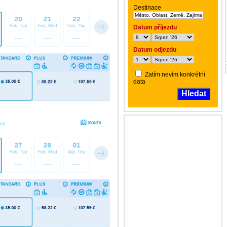
Destinace
Datum příjezdu
Datum odjezdu
Zatím nevím konkrétní
data
Hledat