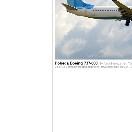
Pobeda Boeing 737-800
,
By Anna Zvereva from Tal
BY-SA 2.0 (https://creativecommons.org/licenses/by-sa/2.0)]