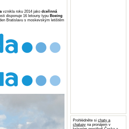
a
vznikla roku 2014 jako
dceřinná
sti disponuje 16 letouny typu
Boeing
 den Bratislavu s moskevským letištěm
Prohlédněte si
chaty a
chalupy
na pronájem v
krásném prostředí Česka a