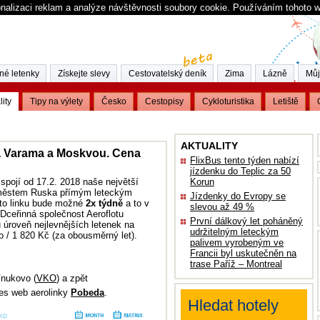
nalizaci reklam a analýze návštěvnosti soubory cookie. Používáním tohoto 
né letenky
Získejte slevy
Cestovatelský deník
Zima
Lázně
Můj
lity
Tipy na výlety
Česko
Cestopisy
Cykloturistika
Letiště
AKTUALITY
ma Varama a Moskvou. Cena
FlixBus tento týden nabízí
jízdenku do Teplic za 50
spojí od 17.2. 2018 naše největší
Korun
 městem Ruska přímým leteckým
Jízdenky do Evropy se
uto linku bude možné
2x týdně
a to v
slevou až 49 %
Dceřinná společnost Aeroflotu
První dálkový let poháněný
 úroveň nejlevnějších letenek na
udržitelným leteckým
o / 1 820 Kč (za obousměrný let).
palivem vyrobeným ve
Francii byl uskutečněn na
trase Paříž – Montreal
Vnukovo (
VKO
) a zpět
řes web aerolinky
Pobeda
.
Hledat hotely