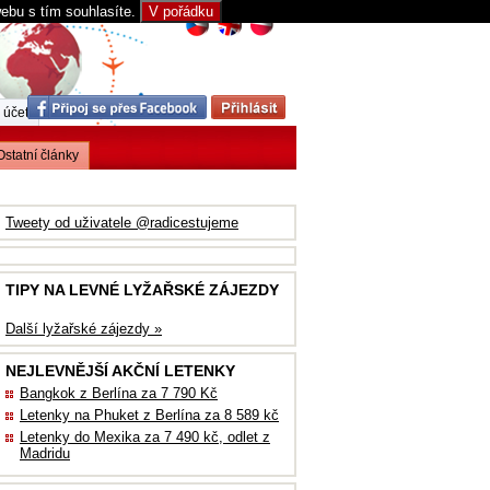
webu s tím souhlasíte.
V pořádku
 účet
Ostatní články
Tweety od uživatele @radicestujeme
TIPY NA LEVNÉ LYŽAŘSKÉ ZÁJEZDY
Další lyžařské zájezdy »
NEJLEVNĚJŠÍ AKČNÍ LETENKY
Bangkok z Berlína za 7 790 Kč
Letenky na Phuket z Berlína za 8 589 kč
Letenky do Mexika za 7 490 kč, odlet z
Madridu