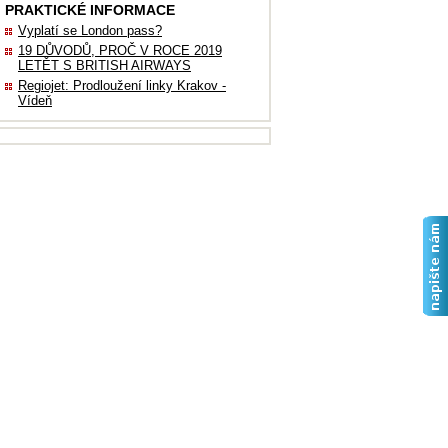
PRAKTICKÉ INFORMACE
Vyplatí se London pass?
19 DŮVODŮ, PROČ V ROCE 2019
LETĚT S BRITISH AIRWAYS
Regiojet: Prodloužení linky Krakov -
Vídeň