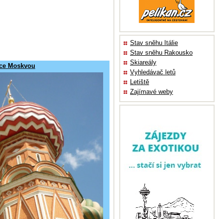
Stav sněhu Itálie
Stav sněhu Rakousko
Skiareály
ce Moskvou
Vyhledávač letů
Letiště
Zajímavé weby