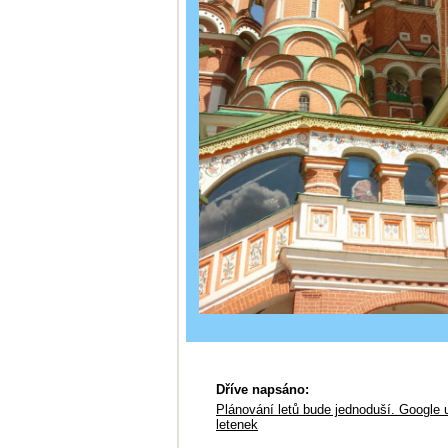
Dříve napsáno:
Plánování letů bude jednoduší. Google
letenek