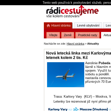
Tento web používá k poskytování služeb, perso
Hlavní stránka
Levné ubytování
Lev
Vítejte
Země
Praktické rady
Aktua
Nacházíte se zde:
Hlavní stránka
>
Aktuality
Nová letecká linka mezi Karlový
letenek kolem 2 tis. Kč
Aerolinie
Pobeda
lázně s hlavním
spojem. Využít t
sobotu a pondělí.
nastavila cenovou
příznivých 70 Eur
Trasa: Karlovy Vary (KLV) – Moskva, 
Letenky lze rezervovat již nyní přímo p