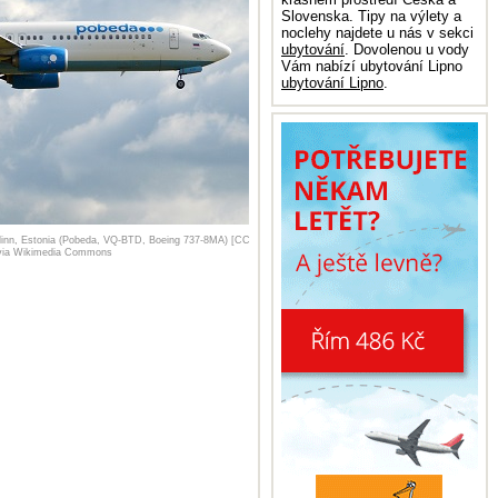
Slovenska. Tipy na výlety a
noclehy najdete u nás v sekci
ubytování
. Dovolenou u vody
Vám nabízí ubytování Lipno
ubytování Lipno
.
linn, Estonia (Pobeda, VQ-BTD, Boeing 737-8MA) [CC
, via Wikimedia Commons