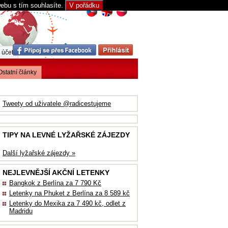
webu s tím souhlasíte.
V pořádku
 účet
Ostatní články
Tweety od uživatele @radicestujeme
TIPY NA LEVNÉ LYŽAŘSKÉ ZÁJEZDY
Další lyžařské zájezdy »
NEJLEVNĚJŠÍ AKČNÍ LETENKY
Bangkok z Berlína za 7 790 Kč
Letenky na Phuket z Berlína za 8 589 kč
Letenky do Mexika za 7 490 kč, odlet z
Madridu