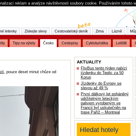
nalizaci reklam a analýze návštěvnosti soubory cookie. Používáním tohoto 
né letenky
Získejte slevy
Cestovatelský deník
Zima
Lázně
Můj
lity
Tipy na výlety
Česko
Cestopisy
Cykloturistika
Letiště
AKTUALITY
FlixBus tento týden nabízí
stí
, pouze deset minut chůze od
jízdenku do Teplic za 50
Korun
Jízdenky do Evropy se
slevou až 49 %
První dálkový let poháněný
udržitelným leteckým
palivem vyrobeným ve
Francii byl uskutečněn na
trase Paříž – Montreal
Hledat hotely