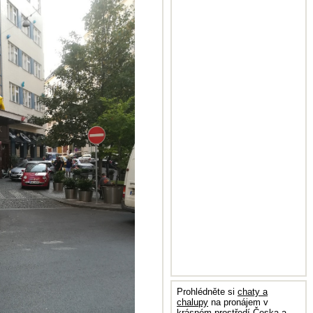
Prohlédněte si
chaty a
chalupy
na pronájem v
krásném prostředí Česka a