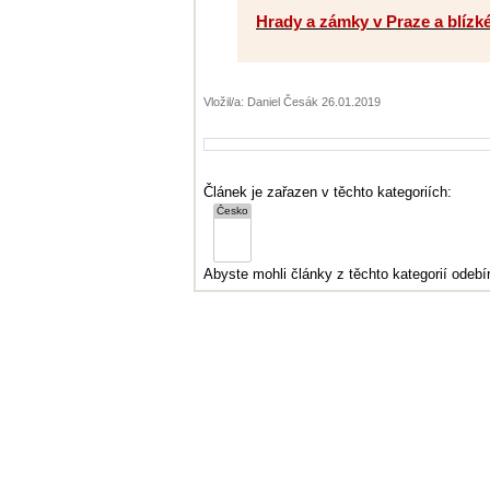
Hrady a zámky v Praze a blízk
Vložil/a: Daniel Česák 26.01.2019
Článek je zařazen v těchto kategoriích:
Abyste mohli články z těchto kategorií odebír