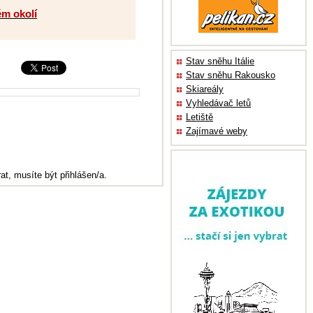
ém okolí
Stav sněhu Itálie
Stav sněhu Rakousko
Skiareály
Vyhledávač letů
Letiště
Zajímavé weby
at, musíte být přihlášen/a.