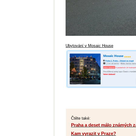
Ubytování v Mosaic House
Čtěte také:
Praha a deset málo známých z
Kam vyrazit v Praze?