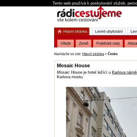
Tento web používá k poskytování služeb, perso
Hlavní stránka
Levné ubytování
Lev
Vítejte
Země
Praktické rady
Aktua
Nacházíte se zde:
Hlavní stránka
>
Česko
Mosaic House
Mosaic House
je hotel ležící u
Karlova námě
Karlova mostu.