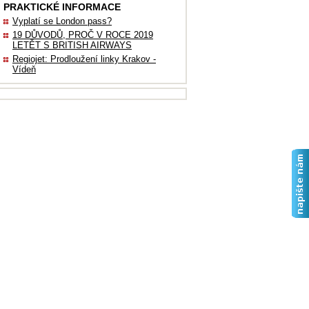
PRAKTICKÉ INFORMACE
Vyplatí se London pass?
19 DŮVODŮ, PROČ V ROCE 2019
LETĚT S BRITISH AIRWAYS
Regiojet: Prodloužení linky Krakov -
Vídeň