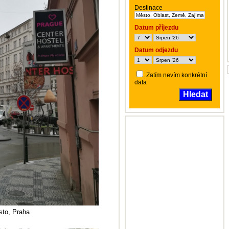
Destinace
Datum příjezdu
Datum odjezdu
Zatím nevím konkrétní
data
Hledat
sto, Praha