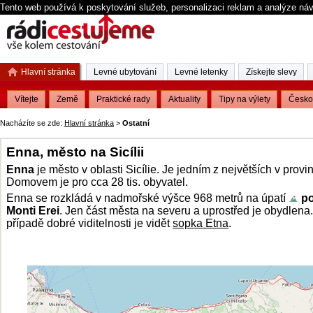
Tento web používá k poskytování služeb, personalizaci reklam a analýze ná
Hlavní stránka
Levné ubytování
Levné letenky
Získejte slevy
Vítejte
Země
Praktické rady
Aktuality
Tipy na výlety
Česko
Nacházíte se zde:
Hlavní stránka
>
Ostatní
Enna, město na Sicílii
Enna
je město v oblasti Sicílie. Je jedním z největších v provin
Domovem je pro cca 28 tis. obyvatel.
Enna se rozkládá v nadmořské výšce 968 metrů na úpatí
po
Monti Erei
. Jen část města na severu a uprostřed je obydlena
případě dobré viditelnosti je vidět
sopka Etna
.