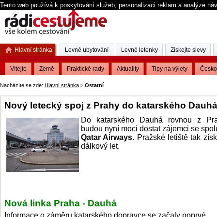
Tento web používá k poskytování služeb, personalizaci reklam a analýze ná
Hlavní stránka
Levné ubytování
Levné letenky
Získejte slevy
Vítejte
Země
Praktické rady
Aktuality
Tipy na výlety
Česko
Nacházíte se zde:
Hlavní stránka
>
Ostatní
Nový letecký spoj z Prahy do katarského Dauh
Do katarského Dauhá rovnou z Pr
budou nyní moci dostat zájemci se spol
Qatar Airways
. Pražské letiště tak zís
dálkový let.
Nová linka Praha - Dauhá
Informace o záměru katarského dopravce se začaly poprvé