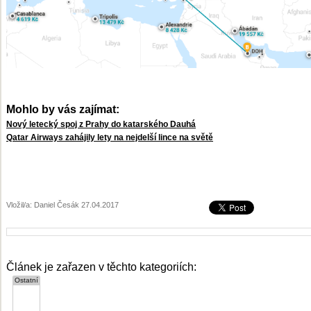
Mohlo by vás zajímat:
Nový letecký spoj z Prahy do katarského Dauhá
Qatar Airways zahájily lety na nejdelší lince na světě
Vložil/a: Daniel Česák 27.04.2017
Článek je zařazen v těchto kategoriích: