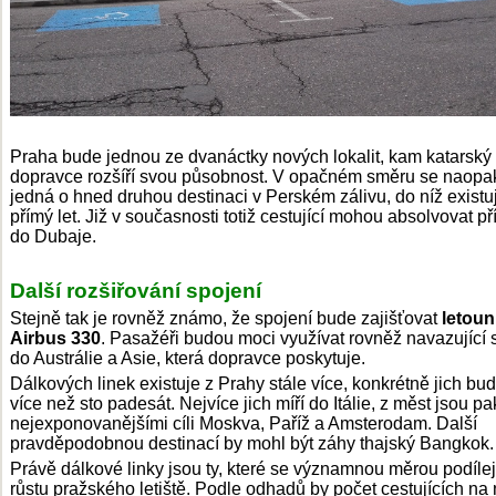
Praha bude jednou ze dvanáctky nových lokalit, kam katarský
dopravce rozšíří svou působnost. V opačném směru se naopa
jedná o hned druhou destinaci v Perském zálivu, do níž existu
přímý let. Již v současnosti totiž cestující mohou absolvovat př
do Dubaje.
Další rozšiřování spojení
Stejně tak je rovněž známo, že spojení bude zajišťovat
letoun
Airbus 330
. Pasažéři budou moci využívat rovněž navazující 
do Austrálie a Asie, která dopravce poskytuje.
Dálkových linek existuje z Prahy stále více, konkrétně jich bud
více než sto padesát. Nejvíce jich míří do Itálie, z měst jsou pa
nejexponovanějšími cíli Moskva, Paříž a Amsterodam. Další
pravděpodobnou destinací by mohl být záhy thajský Bangkok.
Právě dálkové linky jsou ty, které se významnou měrou podílej
růstu pražského letiště. Podle odhadů by počet cestujících na