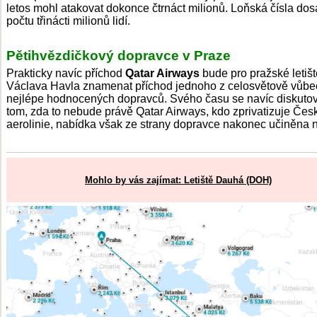
letos mohl atakovat dokonce čtrnáct milionů. Loňská čísla dos
počtu třinácti milionů lidí.
Pětihvězdičkový dopravce v Praze
Prakticky navíc příchod
Qatar Airways
bude pro pražské letišt
Václava Havla znamenat příchod jednoho z celosvětově vůbe
nejlépe hodnocených dopravců. Svého času se navíc diskutov
tom, zda to nebude právě Qatar Airways, kdo zprivatizuje Čes
aerolinie, nabídka však ze strany dopravce nakonec učiněna 
Mohlo by vás zajímat: Letiště Dauhá (DOH)