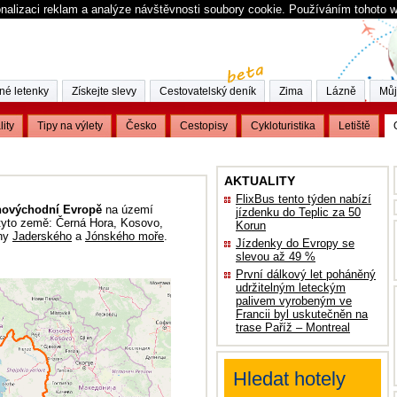
nalizaci reklam a analýze návštěvnosti soubory cookie. Používáním tohoto 
né letenky
Získejte slevy
Cestovatelský deník
Zima
Lázně
Můj
lity
Tipy na výlety
Česko
Cestopisy
Cykloturistika
Letiště
AKTUALITY
FlixBus tento týden nabízí
hovýchodní Evropě
na území
jízdenku do Teplic za 50
tyto země: Černá Hora, Kosovo,
Korun
lny
Jaderského
a
Jónského moře
.
Jízdenky do Evropy se
slevou až 49 %
První dálkový let poháněný
udržitelným leteckým
palivem vyrobeným ve
Francii byl uskutečněn na
trase Paříž – Montreal
Hledat hotely