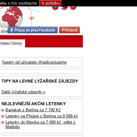
webu s tím souhlasíte.
V pořádku
 účet
Ostatní články
Tweety od uživatele @radicestujeme
TIPY NA LEVNÉ LYŽAŘSKÉ ZÁJEZDY
Další lyžařské zájezdy »
NEJLEVNĚJŠÍ AKČNÍ LETENKY
Bangkok z Berlína za 7 790 Kč
Letenky na Phuket z Berlína za 8 589 kč
Letenky do Mexika za 7 490 kč, odlet z
Madridu