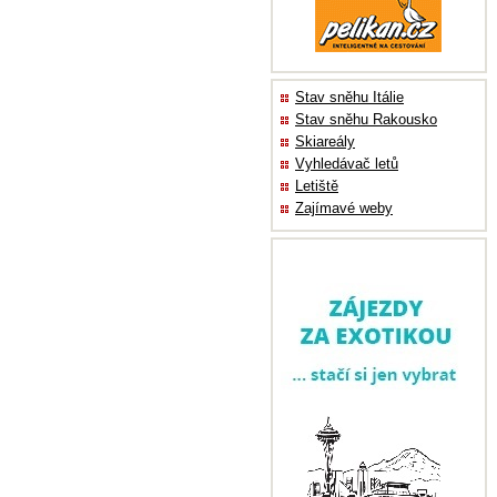
Stav sněhu Itálie
Stav sněhu Rakousko
Skiareály
Vyhledávač letů
Letiště
Zajímavé weby