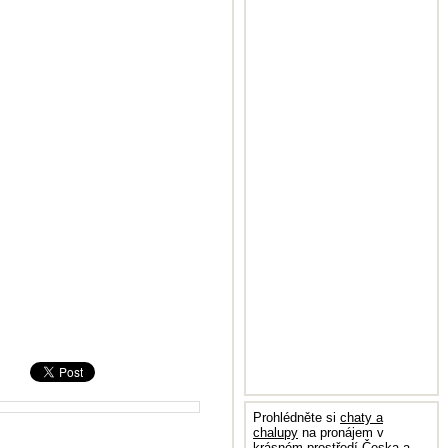
Prohlédněte si
chaty a
chalupy
na pronájem v
krásném prostředí Česka a