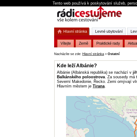
Tento web používá k poskytování služeb, perso
Hlavní stránka
Levné ubytování
Lev
Vítejte
Země
Praktické rady
Aktua
Nacházíte se zde:
Hlavní stránka
>
Ostatní
Kde leží Albánie?
Albánie (Albánská republika) se nachází v
ji
Balkánského poloostrova
. Za sousedy má 
Severní Makedonie, Řecko. Zemi omývají v
Hlavním městem je
Tirana
.