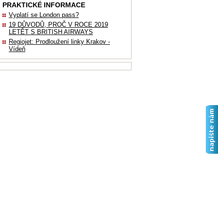
PRAKTICKÉ INFORMACE
Vyplatí se London pass?
19 DŮVODŮ, PROČ V ROCE 2019
LETĚT S BRITISH AIRWAYS
Regiojet: Prodloužení linky Krakov -
Vídeň