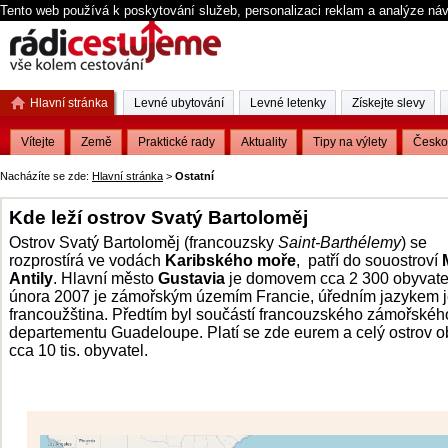
Tento web používá k poskytování služeb, personalizaci reklam a analýze ná
Hlavní stránka
Levné ubytování
Levné letenky
Získejte slevy
Vítejte
Země
Praktické rady
Aktuality
Tipy na výlety
Česko
Nacházíte se zde:
Hlavní stránka
>
Ostatní
Kde leží ostrov Svatý Bartoloměj
Ostrov Svatý Bartoloměj (francouzsky
Saint-Barthélemy
) se
rozprostírá ve vodách
Karibského moře
, patří do souostroví
Antily
. Hlavní město
Gustavia
je domovem cca 2 300 obyvate
února 2007 je zámořským územím Francie, úředním jazykem 
francoužština. Předtím byl součástí francouzského zámořskéh
departementu Guadeloupe. Platí se zde eurem a celý ostrov 
cca 10 tis. obyvatel.