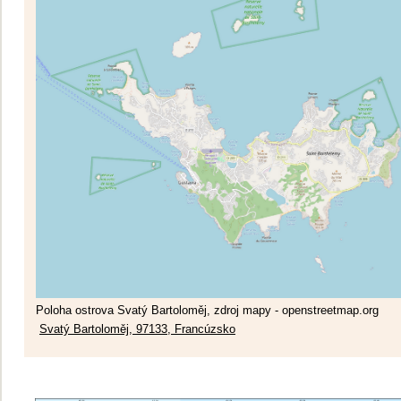
Poloha ostrova Svatý Bartoloměj, zdroj mapy - openstreetmap.org
Svatý Bartoloměj, 97133, Francúzsko