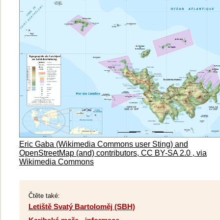
Eric Gaba (Wikimedia Commons user Sting) and
OpenStreetMap (and) contributors, CC BY-SA 2.0 , via
Wikimedia Commons
Čtěte také:
Letiště Svatý Bartoloměj (SBH)