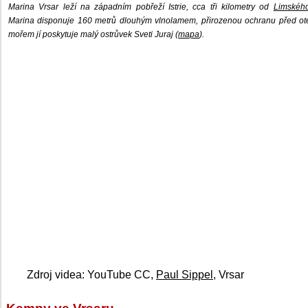
Marina Vrsar leží na západním pobřeží Istrie, cca tři kilometry od
Limského
Marina disponuje 160 metrů dlouhým vlnolamem, přirozenou ochranu před o
mořem jí poskytuje malý ostrůvek Sveti Juraj (
mapa
).
Zdroj videa: YouTube CC,
Paul Sippel
, Vrsar
Kempy ve Vrsaru