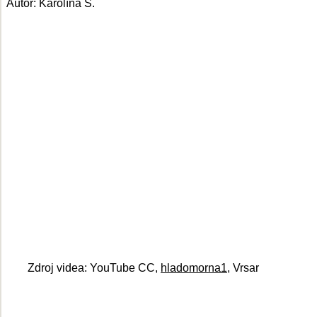
Autor: Karolína S.
Zdroj videa: YouTube CC,
hladomorna1
, Vrsar