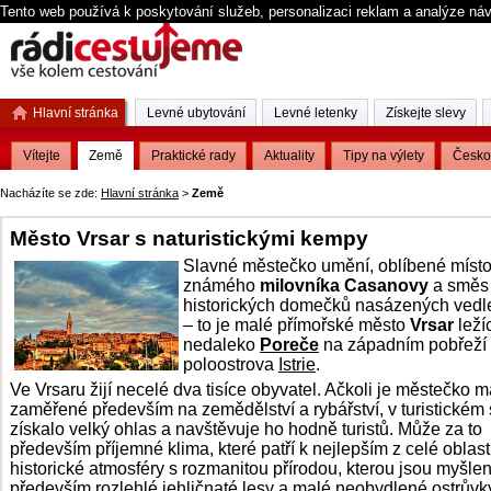
Tento web používá k poskytování služeb, personalizaci reklam a analýze ná
Hlavní stránka
Levné ubytování
Levné letenky
Získejte slevy
Vítejte
Země
Praktické rady
Aktuality
Tipy na výlety
Česko
Nacházíte se zde:
Hlavní stránka
>
Země
Město Vrsar s naturistickými kempy
Slavné městečko umění, oblíbené míst
známého
milovníka Casanovy
a směs
historických domečků nasázených vedl
– to je malé přímořské město
Vrsar
leží
nedaleko
Poreče
na západním pobřeží
poloostrova
Istrie
.
Ve Vrsaru žijí necelé dva tisíce obyvatel. Ačkoli je městečko m
zaměřené především na zemědělství a rybářství, v turistickém
získalo velký ohlas a navštěvuje ho hodně turistů. Může za to
především příjemné klima, které patří k nejlepším z celé oblast
historické atmosféry s rozmanitou přírodou, kterou jsou myšle
především rozlehlé jehličnaté lesy a malé neobydlené ostrůvk