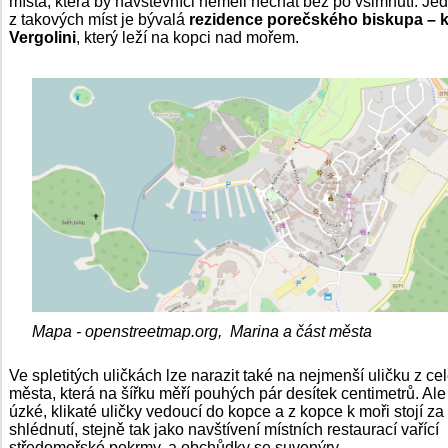
místa, která by návštěvníci neměli nechat bez po všimnutí. Je
z takových míst je bývalá
rezidence porečského biskupa – k
Vergolini
, který leží na kopci nad mořem.
Mapa - openstreetmap.org, Marina a část města
Ve spletitých uličkách lze narazit také na nejmenší uličku z ce
města, která na šířku měří pouhých pár desítek centimetrů. Ale 
úzké, klikaté uličky vedoucí do kopce a z kopce k moři stojí za
shlédnutí, stejně tak jako navštívení místních restaurací vařící
středomořské pokrmy, a obchůdky se suvenýry.