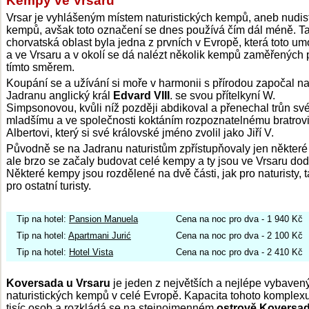
Vrsar je vyhlášeným místem naturistických kempů, aneb nudis
kempů, avšak toto označení se dnes používá čím dál méně. T
chorvatská oblast byla jedna z prvních v Evropě, která toto um
a ve Vrsaru a v okolí se dá nalézt několik kempů zaměřených
tímto směrem.
Koupání se a užívání si moře v harmonii s přírodou započal n
Jadranu anglický král
Edvard VIII
. se svou přítelkyní W.
Simpsonovou, kvůli níž později abdikoval a přenechal trůn s
mladšímu a ve společnosti koktáním rozpoznatelnému bratrov
Albertovi, který si své královské jméno zvolil jako Jiří V.
Původně se na Jadranu naturistům zpřístupňovaly jen některé
ale brzo se začaly budovat celé kempy a ty jsou ve Vrsaru do
Některé kempy jsou rozdělené na dvě části, jak pro naturisty, t
pro ostatní turisty.
Tip na hotel:
Pansion Manuela
Cena na noc pro dva - 1 940 Kč
Tip na hotel:
Apartmani Jurić
Cena na noc pro dva - 2 100 Kč
Tip na hotel:
Hotel Vista
Cena na noc pro dva - 2 410 Kč
Koversada u Vrsaru
je jeden z největších a nejlépe vybaven
naturistických kempů v celé Evropě. Kapacita tohoto komplexu
tisíc osob a rozkládá se na stejnojmenném
ostrově Koversa