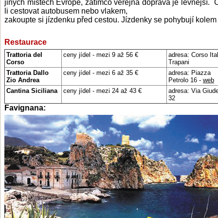
jiných místech Evropě, zatímco veřejná doprava je levnější. 
li cestovat autobusem nebo vlakem,
zakoupte si jízdenku před cestou. Jízdenky se pohybují kolem 
Restaurace
Trattoria del
ceny jídel - mezi 9 až 56 €
adresa:
Corso Ital
Corso
Trapani
Trattoria Dallo
ceny jídel - mezi 6 až 35 €
adresa: Piazza
Zio Andrea
Petrolo 16 -
web
Cantina Siciliana
ceny jídel - mezi 24 až 43 €
adresa: Via Giud
32
Favignana: