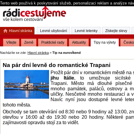
Tento web používá k poskytování služeb, personalizaci reklam a analýze ná
Hlavní stránka
Levné ubytování
Levné letenky
Získejte slevy
Vítejte
Země
Praktické rady
Aktuality
Tipy na výlety
Česko
Nacházíte se zde:
Hlavní stránka
>
Tip na eurovíkend
Na pár dní levně do romantické Trapani
Prožít pár dní v romantickém městě n
jihu Itálie
, to umožnuje sicilské
Trapani. Město má dlouhé písečné 
mnoho památek, paláců, ostrovy a m
uličky. Nesčetně mnoho restaurací a v
Navíc nyní jsou dostupné levné let
tohoto města.
Obchody se tam otevírání od 8:30 nebo 9 hodiny až 13:00, z
otevřou v 16:00 až do 19:30 nebo 20 hodiny. Některé pa
zajímavosti opravdu stojí za to vidět.