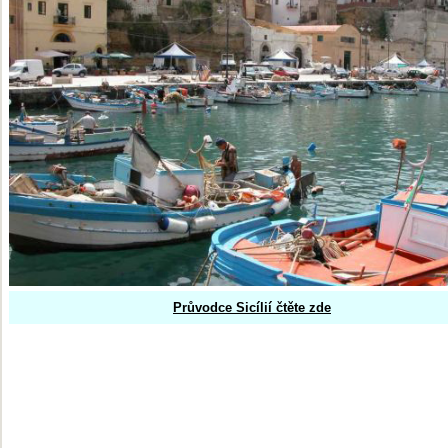
Průvodce Sicílií čtěte zde