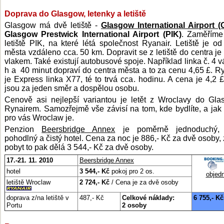
Doprava do Glasgow, letenky a letiště
Glasgow má dvě letiště -
Glasgow International Airport 
Glasgow Prestwick International Airport (PIK)
. Zaměříme
letiště PIK, na které létá společnost Ryanair. Letiště je od
města vzdáleno cca. 50 km. Dopravit se z letiště do centra j
vlakem. Také existují autobusové spoje. Například linka č. 4 v
h a 40 minut dopraví do centra města a to za cenu 4,65 £. Ry
je Express linka X77, té to trvá cca. hodinu. A cena je 4,2 
jsou za jeden směr a dospělou osobu.
Cenově asi nejlepší variantou je letět z Wroclavy do Gl
Rynairem. Samozřejmě vše závisí na tom, kde bydlíte, a jak
pro vás Wroclaw je.
Penzion
Beersbridge Annex
je poměrně jednoduchý,
pohodlný a čistý hotel. Cena za noc je 886,- Kč za dvě osoby, 
pobyt to pak dělá 3 544,- Kč za dvě osoby.
17.-21. 11. 2010
Beersbridge Annex
hotel
3 544,- Kč
pokoj pro 2 os.
objed
letiště Wroclaw
2 724,- Kč
/ Cena je za dvě osoby
doprava z/na letiště v
487,- Kč
Celkové náklady:
6 755,- Kč
Portu
2 osoby