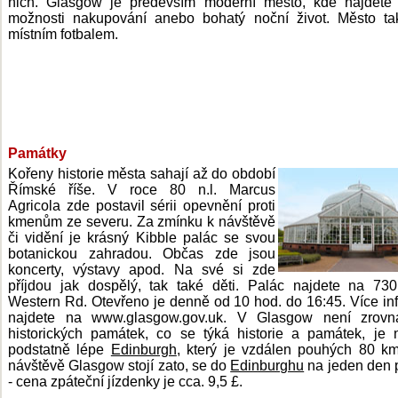
nich. Glasgow je především moderní město, kde najdete 
možnosti nakupování anebo bohatý noční život. Město ta
místním fotbalem.
Památky
Kořeny historie města sahají až do období
Římské říše. V roce 80 n.l. Marcus
Agricola zde postavil sérii opevnění proti
kmenům ze severu. Za zmínku k návštěvě
či vidění je krásný Kibble palác se svou
botanickou zahradou. Občas zde jsou
koncerty, výstavy apod. Na své si zde
příjdou jak dospělý, tak také děti. Palác najdete na 73
Western Rd. Otevřeno je denně od 10 hod. do 16:45. Více in
najdete na www.glasgow.gov.uk. V Glasgow není zrov
historických památek, co se týká historie a památek, je
podstatně lépe
Edinburgh
, který je vzdálen pouhých 80 km
návštěvě Glasgow stojí zato, se do
Edinburghu
na jeden den 
- cena zpáteční jízdenky je cca. 9,5 £.