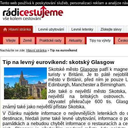
Tento web používá k poskytování služeb, personalizaci reklam a analýze ná
Hlavní stránka
Levné ubytování
Levné letenky
Získejte slevy
Vítejte
Země
Praktické rady
Aktuality
Tipy na výlety
Česko
Nacházíte se zde:
Hlavní stránka
>
Tip na eurovíkend
Tip na levný eurovíkend: skotský Glasgow
Skotské město
Glasgow
patří k magne
turisty v Británii. Je to páté nejoblí
město v Británii, před ním je pouze 
Edinburgh, Manchester a Birmingham.
Jde také o největší město Skotska, 
největší na britských ostrovech.
obyvatel překračuje 600 tis. Glas
známý také jako největší přístav Skotska.
V článku najdete informace o nejlevnějších letenkách do 
destinace, hledali jsme také levné ubytování, informace o p
památkách a nebudou chybět informace o restauracích a c