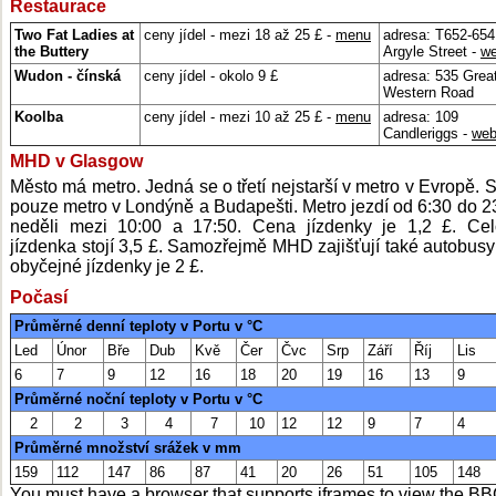
Restaurace
Two Fat Ladies at
ceny jídel - mezi 18 až 25 £ -
menu
adresa: T652-654
the Buttery
Argyle Street -
w
Wudon - čínská
ceny jídel - okolo 9 £
adresa: 535 Grea
Western Road
Koolba
ceny jídel - mezi 10 až 25 £ -
menu
adresa: 109
Candleriggs -
we
MHD v Glasgow
Město má metro. Jedná se o třetí nejstarší v metro v Evropě. St
pouze metro v Londýně a Budapešti. Metro jezdí od 6:30 do 23
neděli mezi 10:00 a 17:50. Cena jízdenky je 1,2 £. Cel
jízdenka stojí 3,5 £. Samozřejmě MHD zajišťují také autobusy
obyčejné jízdenky je 2 £.
Počasí
Průměrné denní teploty v Portu v °C
Led
Únor
Bře
Dub
Kvě
Čer
Čvc
Srp
Září
Říj
Lis
6
7
9
12
16
18
20
19
16
13
9
Průměrné noční teploty v Portu v °C
2
2
3
4
7
10
12
12
9
7
4
Průměrné množství srážek v mm
159
112
147
86
87
41
20
26
51
105
148
You must have a browser that supports iframes to view the B