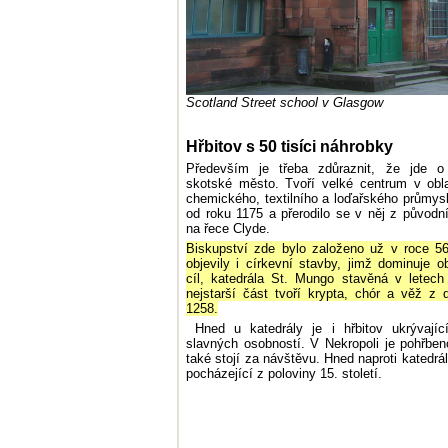
Scotland Street school v Glasgow
Hřbitov s 50 tisíci náhrobky
Především je třeba zdůraznit, že jde o
skotské město. Tvoří velké centrum v oblast
chemického, textilního a loďařského průmys
od roku 1175 a přerodilo se v něj z původn
na řece Clyde.
Biskupství zde bylo založeno už v roce 5
objevily i církevní stavby, jimž dominuje ob
cíl, katedrála St. Mungo stavěná v letech
nejstarší část tvoří krypta, chór a věž z
1258.
Hned u katedrály je i hřbitov ukrývajíc
slavných osobností. V Nekropoli je pohřbeno
také stojí za návštěvu. Hned naproti katedrá
pocházející z poloviny 15. století.