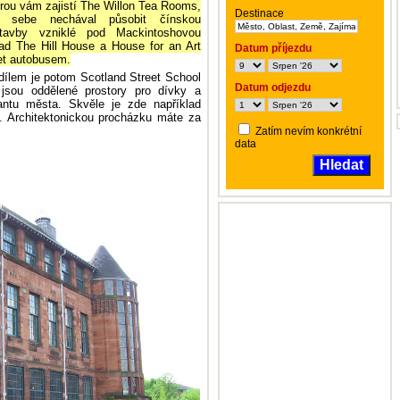
urou vám zajistí The Willon Tea Rooms,
Destinace
 sebe nechával působit čínskou
 stavby vzniklé pod Mackintoshovou
lad The Hill House a House for an Art
Datum příjezdu
et autobusem.
dílem je potom Scotland Street School
Datum odjezdu
jsou oddělené prostory pro dívky a
antu města. Skvěle je zde například
. Architektonickou procházku máte za
Zatím nevím konkrétní
data
Hledat