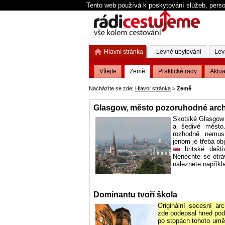
Tento web používá k poskytování služeb, perso
Hlavní stránka
Levné ubytování
Lev
Vítejte
Země
Praktické rady
Aktua
Nacházíte se zde:
Hlavní stránka
>
Země
Glasgow, město pozoruhodné arch
Skotské Glasgow 
a šedivé město
rozhodně nemusí
jenom je třeba ob
britské dešti
Nenechte se otrá
naleznete napříkl
Dominantu tvoří škola
Originální secesní ar
zde podepsal hned pod 
po stopách tohoto uměl