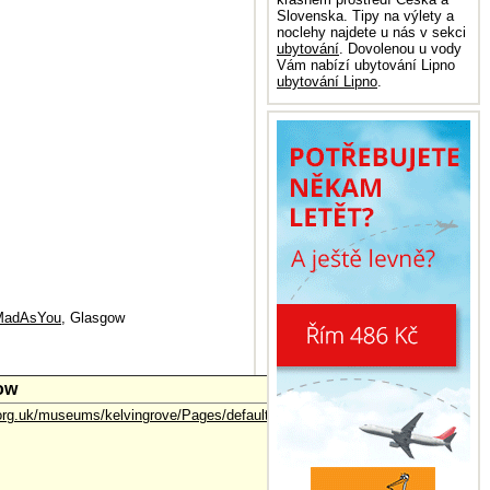
Slovenska. Tipy na výlety a
noclehy najdete u nás v sekci
ubytování
. Dovolenou u vody
Vám nabízí ubytování Lipno
ubytování Lipno
.
sMadAsYou
, Glasgow
ow
org.uk/museums/kelvingrove/Pages/default.aspx