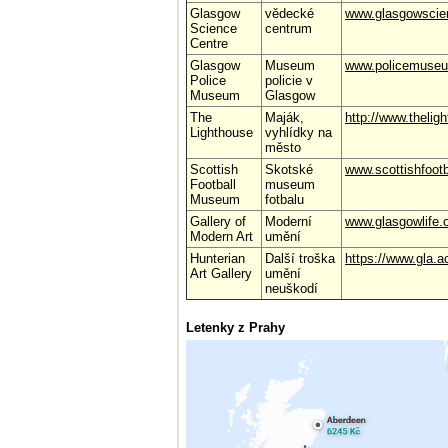
Glasgow
vědecké
www.glasgowscien
Science
centrum
Centre
Glasgow
Museum
www.policemuseu
Police
policie v
Museum
Glasgow
The
Maják,
http://www.thelig
Lighthouse
vyhlídky na
město
Scottish
Skotské
www.scottishfoot
Football
museum
Museum
fotbalu
Gallery of
Moderní
www.glasgowlife
Modern Art
umění
Hunterian
Další troška
https://www.gla.a
Art Gallery
umění
neuškodí
Letenky z Prahy