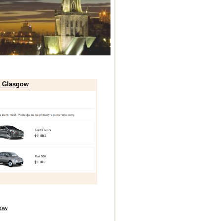
- Glasgow
gow