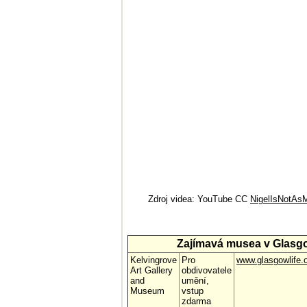
Zdroj videa: YouTube CC
NigelIsNotA
Zajímavá musea v Glasg
Kelvingrove
Pro
www.glasgowlife.
Art Gallery
obdivovatele
and
umění,
Museum
vstup
zdarma