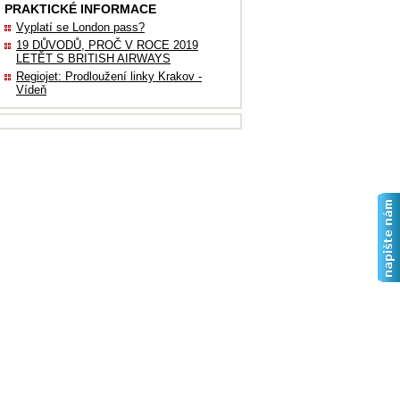
PRAKTICKÉ INFORMACE
Vyplatí se London pass?
19 DŮVODŮ, PROČ V ROCE 2019
LETĚT S BRITISH AIRWAYS
Regiojet: Prodloužení linky Krakov -
Vídeň