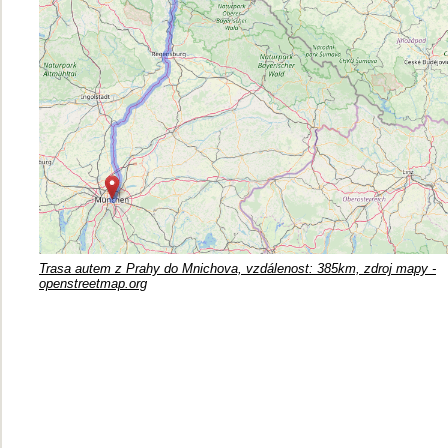
Trasa autem z Prahy do Mnichova, vzdálenost: 385km, zdroj mapy -
openstreetmap.org