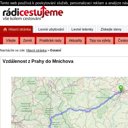
Tento web používá k poskytování služeb, personalizaci reklam a analýze ná
Hlavní stránka
Levné ubytování
Levné letenky
Získejte slevy
Vítejte
Země
Praktické rady
Aktuality
Tipy na výlety
Česko
Nacházíte se zde:
Hlavní stránka
>
Ostatní
Vzdálenost z Prahy do Mnichova