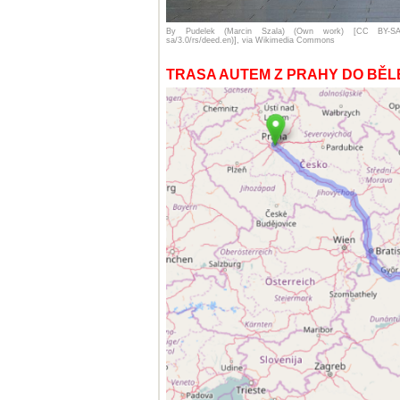
By Pudelek (Marcin Szala) (Own work) [CC BY-SA 3.0
sa/3.0/rs/deed.en)], via Wikimedia Commons
TRASA AUTEM Z PRAHY DO BĚ