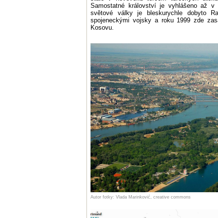
Samostatné království je vyhlášeno až v 
světové války je bleskurychle dobyto 
spojeneckými vojsky a roku 1999 zde zas
Kosovu.
Autor fotky: Vlada Marinković, creative commons