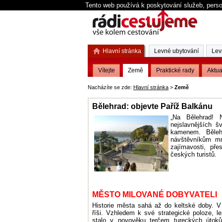
Tento web používá k poskytování služeb, perso
Hlavní stránka
Levné ubytování
Lev
Vítejte
Země
Praktické rady
Aktua
Nacházíte se zde:
Hlavní stránka
>
Země
Bělehrad: objevte Paříž Balkánu
„Na Bělehrad! 
nejslavnějších 
kamenem. Běleh
návštěvníkům mn
zajímavosti, pře
českých turistů.
MĚSTO MILOVANÉ DOBYVATELI
Historie města sahá až do keltské doby. V
říši. Vzhledem k své strategické poloze, 
stalo v novověku terčem tureckých útoků,