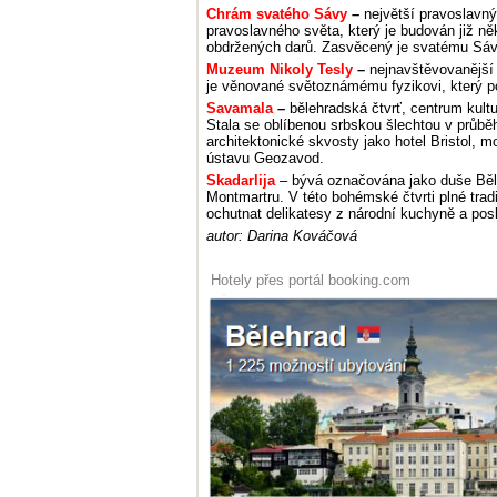
Chrám svatého Sávy
–
největší pravoslavný
pravoslavného světa, který je budován již něk
obdržených darů. Zasvěcený je svatému Sávo
Muzeum Nikoly Tesly
–
nejnavštěvovanější
je věnované světoznámému fyzikovi, který po
Savamala
–
bělehradská čtvrť, centrum kult
Stala se oblíbenou srbskou šlechtou v průběh
architektonické skvosty jako hotel Bristol,
ústavu Geozavod.
Skadarlija
– bývá označována jako duše Běl
Montmartru. V této bohémské čtvrti plné tra
ochutnat delikatesy z národní kuchyně a pos
autor: Darina Kováčová
Hotely přes portál booking.com