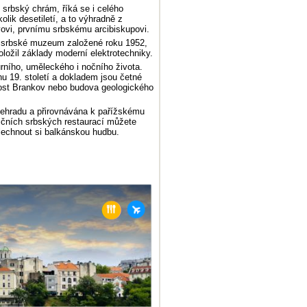
 srbský chrám, říká se i celého
olik desetiletí, a to výhradně z
vi, prvnímu srbskému arcibiskupovi.
 srbské muzeum založené roku 1952,
ložil základy moderní elektrotechniky.
urního, uměleckého i nočního života.
u 19. století a dokladem jsou četné
 most Brankov nebo budova geologického
ehradu a přirovnávána k pařížskému
dičních srbských restaurací můžete
lechnout si balkánskou hudbu.