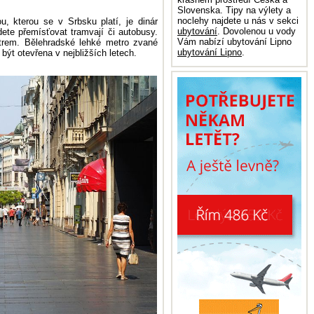
Slovenska. Tipy na výlety a
noclehy najdete u nás v sekci
u, kterou se v Srbsku platí, je dinár
ubytování
. Dovolenou u vody
ete přemísťovat tramvají či autobusy.
Vám nabízí ubytování Lipno
entrem. Bělehradské lehké metro zvané
ubytování Lipno
.
ýt otevřena v nejbližších letech.