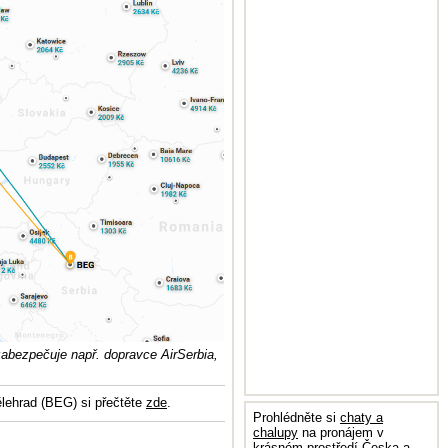
zabezpečuje např. dopravce AirSerbia,
ělehrad (BEG) si přečtěte
zde
.
Prohlédněte si
chaty a
chalupy
na pronájem v
krásném prostředí Česka a