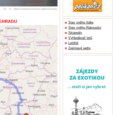
 rs (http://creativecommons.org/licenses/by-
LEHRADU
Stav sněhu Itálie
Stav sněhu Rakousko
Skiareály
Vyhledávač letů
Letiště
Zajímavé weby