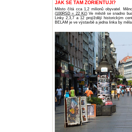
JAK SE TAM ZORIENTUJI?
Město čítá cca 1,2 milionů obyvatel. Měno
(
100RSD = 22 Kč
) Ve městě se snadno bud
Linky 2,3,7 a 12 projíždějí historickým c
BELAM je ve výstavbě a jedna linka by měla b