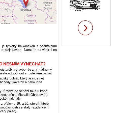
 je typicky balkánskou s orientálními
 a plejskavice. Narazíte tu však i na
O NESMÍM VYNECHAT?
ejstarších staveb. Je z ní nádherný
žete odpočinout v rozlehlém parku.
dský bulvár, který je více než
obchody, kavárny a nakoupíte
y. Srbové se schází také u koně.
 znázorňuje Michaila Obrenoviče,
recké nadvlády.
z přelomu 19. a 20. století, které
V současnosti se staly rezidencemi
tarý palác).