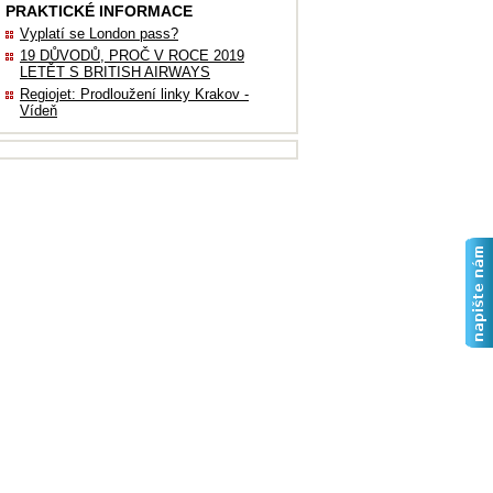
PRAKTICKÉ INFORMACE
Vyplatí se London pass?
19 DŮVODŮ, PROČ V ROCE 2019
LETĚT S BRITISH AIRWAYS
Regiojet: Prodloužení linky Krakov -
Vídeň