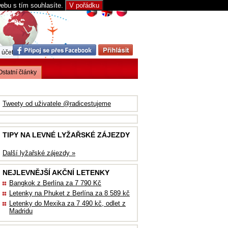
webu s tím souhlasíte.
V pořádku
 účet
Ostatní články
Tweety od uživatele @radicestujeme
TIPY NA LEVNÉ LYŽAŘSKÉ ZÁJEZDY
Další lyžařské zájezdy »
NEJLEVNĚJŠÍ AKČNÍ LETENKY
Bangkok z Berlína za 7 790 Kč
Letenky na Phuket z Berlína za 8 589 kč
Letenky do Mexika za 7 490 kč, odlet z
Madridu