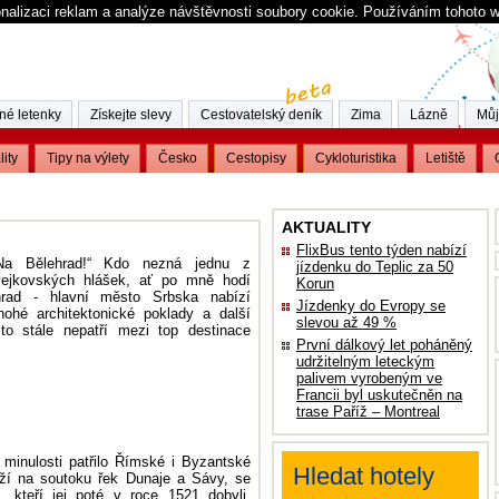
nalizaci reklam a analýze návštěvnosti soubory cookie. Používáním tohoto 
né letenky
Získejte slevy
Cestovatelský deník
Zima
Lázně
Můj
lity
Tipy na výlety
Česko
Cestopisy
Cykloturistika
Letiště
AKTUALITY
FlixBus tento týden nabízí
Na Bělehrad!“ Kdo nezná jednu z
jízdenku do Teplic za 50
švejkovských hlášek, ať po mně hodí
Korun
rad - hlavní město Srbska nabízí
Jízdenky do Evropy se
ohé architektonické poklady a další
slevou až 49 %
sto stále nepatří mezi top destinace
První dálkový let poháněný
udržitelným leteckým
palivem vyrobeným ve
Francii byl uskutečněn na
trase Paříž – Montreal
 minulosti patřilo Římské i Byzantské
Hledat hotely
leží na soutoku řek Dunaje a Sávy, se
 kteří jej poté v roce 1521 dobyli.