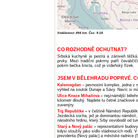
Vzdálenost: 894 km. Čas: 9:18.
CO ROZHODNĚ OCHUTNAT?
Srbská kuchyně je pestrá a zároveň těžká,
prvky. Mezi tradiční pokrmy patří čevabčiči
pokrm bečka šnicla, což je vídeňský řízek.
JSEM V BĚLEHRADU POPRVÉ. C
Kalemegdan
– pevnostní komplex, jedna z n
výhled na soutok Dunaje a Sávy. Navíc si mů
Ulice Kneze Mihailova
–
nejznámější bělehra
kilometr dlouhý. Najdete tu četné značkové 
suvenýry.
Trg Republike
–
v češtině Náměstí Republik
Jezdecká socha, jež je dominantou náměstí,
národního hrdinu, který Srby osvobodil od tu
Starý a Nový palác
–
reprezentativní budovy 
kdysi sloužily jako sídlo vládnoucích rodů. 
prezidenta (Nový palác) a městské radnice (S