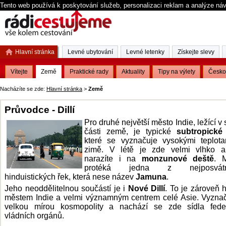
Tento web používá k poskytování služeb, personalizaci reklam a analýze ná
Hlavní stránka
Levné ubytování
Levné letenky
Získejte slevy
Vítejte
Země
Praktické rady
Aktuality
Tipy na výlety
Česko
Nacházíte se zde:
Hlavní stránka
>
Země
Průvodce - Dillí
Pro druhé největší město Indie, ležící v
části země, je typické
subtropické
které se vyznačuje vysokými teplota
zimě. V létě je zde velmi vlhko a
narazíte i na
monzunové deště
. 
protéká jedna z nejposvátně
hinduistických řek, která nese název
Jamuna
.
Jeho neoddělitelnou součástí je i
Nové Dillí
. To je zároveň 
městem Indie a velmi významným centrem celé Asie. Vyzna
velkou mírou kosmopolity a nachází se zde sídla feder
vládních orgánů.