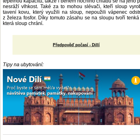
tepelnou kapacitu, takže i během nočního chladu se na jeho 
nesráží vlhkost. Také za to mohou slévači, kteří sloup vyrobi
tavení kovu, který využili na sloup, nepoužili vápenec odstr
z železa fosfor. Díky tomuto zásahu se na sloupu tvoří tenká 
která sloup chrání.
Předpověď počasí - Dillí
Tipy na ubytování: