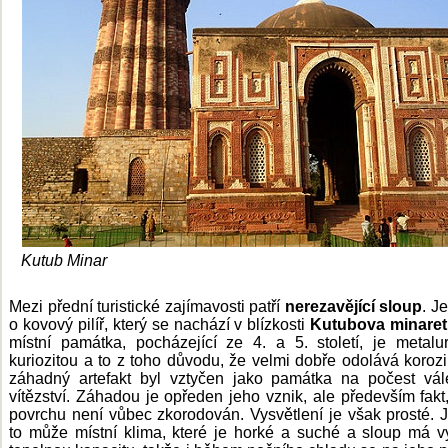
Kutub Minar
Mezi přední turistické zajímavosti patří
nerezavějící sloup
. J
o kovový pilíř, který se nachází v blízkosti
Kutubova minare
místní památka, pocházející ze 4. a 5. století, je metalu
kuriozitou a to z toho důvodu, že velmi dobře odolává korozi
záhadný artefakt byl vztyčen jako památka na počest vá
vítězství. Záhadou je opředen jeho vznik, ale především fakt
povrchu není vůbec zkorodován. Vysvětlení je však prosté. J
to může místní klima, které je horké a suché a sloup má 