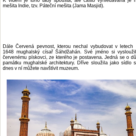
K vidění je toho tady spousta, ale často vyhledávaná je n
mešita Indie, tzv. Páteční mešita (Jama Masjid).
Dále Červená pevnost, kterou nechal vybudovat v letech
1648 mughalský císař Šáhdžahán. Své jméno si vysloužil
červenému pískovci, ze kterého je postavena. Jedná se o dů
památku mughalské architektury. Dříve sloužila jako sídlo s
dnes v ní můžete navštívit muzeum.