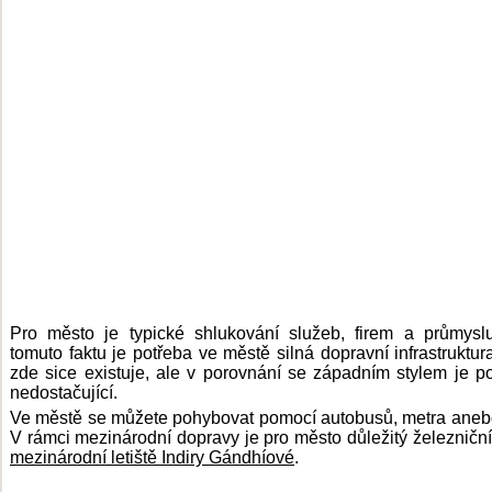
Pro město je typické shlukování služeb, firem a průmysl
tomuto faktu je potřeba ve městě silná dopravní infrastruktura
zde sice existuje, ale v porovnání se západním stylem je 
nedostačující.
Ve městě se můžete pohybovat pomocí autobusů, metra anebo
V rámci mezinárodní dopravy je pro město důležitý železniční
mezinárodní letiště Indiry Gándhíové
.