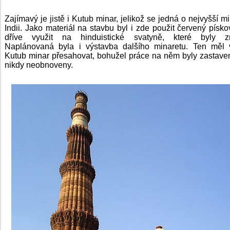
Zajímavý je jistě i Kutub minar, jelikož se jedná o nejvyšší mi
Indii. Jako materiál na stavbu byl i zde použit červený pískov
dříve využit na hinduistické svatyně, které byly zn
Naplánovaná byla i výstavba dalšího minaretu. Ten měl 
Kutub minar přesahovat, bohužel práce na něm byly zastaven
nikdy neobnoveny.