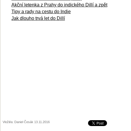
Akční letenka z Prahy do indického Dillí a zpět
Tipy a rady na cestu do Indie
Jak dlouho trvá let do Dillí
Vložil/a: Daniel Česák 13.11.2016