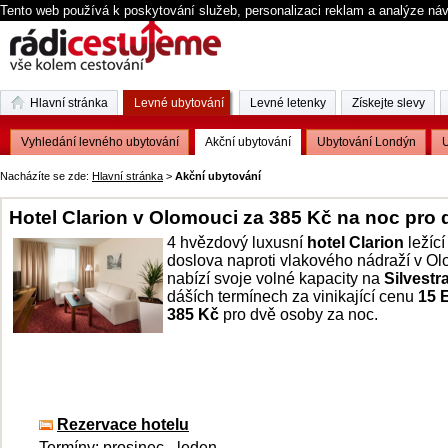
Tento web používá k poskytování služeb, personalizaci reklam a analýze ná
Hlavní stránka
Levné ubytování
Levné letenky
Získejte slevy
Vyhledání levného ubytování
Akční ubytování
Ubytování Londýn
U
Nacházíte se zde:
Hlavní stránka
>
Akční ubytování
Hotel Clarion v Olomouci za 385 Kč na noc pro 
4 hvězdový luxusní
hotel Clarion
ležící
doslova naproti vlakového nádraží v O
nabízí svoje volné kapacity na
Silvestr
dáších termínech za vinikající cenu
15 E
385 Kč
pro dvě osoby za noc.
Rezervace hotelu
Termíny: prosinec - leden