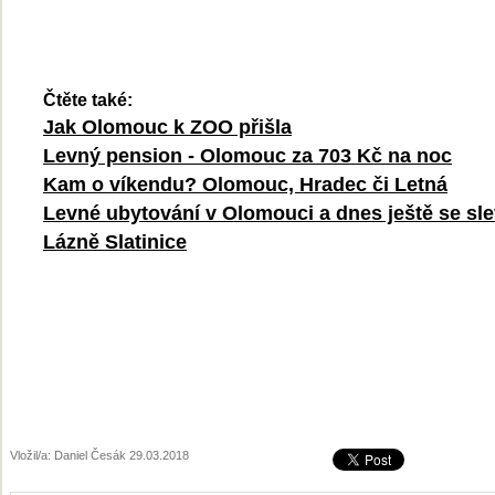
Čtěte také:
Jak Olomouc k ZOO přišla
Levný pension - Olomouc za 703 Kč na noc
Kam o víkendu? Olomouc, Hradec či Letná
Levné ubytování v Olomouci a dnes ještě se sl
Lázně Slatinice
Vložil/a: Daniel Česák 29.03.2018