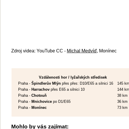
Zdroj videa: YouTube CC -
Michal Medvíď
, Monínec
Vzdálenosti hor / lyžařských středisek
Praha -
Špindlerův Mlýn
přes přes: D10/E65 a silnici 16
145 k
Praha -
Harrachov
přes E65 a silnici 10
144 k
Praha -
Chotouň
38 km
Praha -
Mnichovice
po D1/E65
36 km
Praha -
Monínec
73 km
Mohlo by vás zajímat: