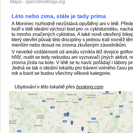
Mapa - openstreetmap.org
Léto nebo zima, stále je tady prima
A Monínec rozhodně nezůstává opuštěný ani v létě. Před
tvoří v létě ideální výchozí bod pro
cykloturistiku, nachá
tu mnoho značených cyklotras. A také nově otevřený bikep
který otevřel půvab této disciplíny s jednou tratí rovněž tě
menším nebo dosud ne zrovna zkušeným závodníkům.
V nevelké vzdálenosti od areálu vznikla též dvojice golfo
hřišť, nudit se tedy nebudou ani vyznavači jiných aktivit, n
zrovna jízda na kole. V létě se tu navíc pořádají i tábory pr
Jedná se tak o ideální lokalitu pro trávení volného času po
rok a bavit se budou všechny věkové kategorie.
Ubytování v této lokalitě přes
booking.com