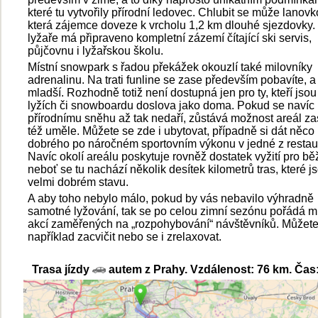
které tu vytvořily přírodní ledovec. Chlubit se může lanovk
která zájemce doveze k vrcholu 1,2 km dlouhé sjezdovky.
lyžaře má připraveno kompletní zázemí čítající ski servis,
půjčovnu i lyžařskou školu.
Místní snowpark s řadou překážek okouzlí také milovníky
adrenalinu. Na trati funline se zase především pobavíte, a t
mladší. Rozhodně totiž není dostupná jen pro ty, kteří jsou
lyžích či snowboardu doslova jako doma. Pokud se navíc
přírodnímu sněhu až tak nedaří, zůstává možnost areál za
též uměle. Můžete se zde i ubytovat, případně si dát něco
dobrého po náročném sportovním výkonu v jedné z restau
Navíc okolí areálu poskytuje rovněž dostatek vyžití pro bě
neboť se tu nachází několik desítek kilometrů tras, které j
velmi dobrém stavu.
A aby toho nebylo málo, pokud by vás nebavilo výhradně
samotné lyžování, tak se po celou zimní sezónu pořádá 
akcí zaměřených na „rozpohybování“ návštěvníků. Můžete
například zacvičit nebo se i zrelaxovat.
Trasa jízdy
autem z Prahy. Vzdálenost: 76 km. Čas: