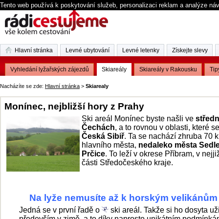
Tento web používá k poskytování služeb, personalizaci reklam a analýze ná
Hlavní stránka
Levné ubytování
Levné letenky
Získejte slevy
Vyhledání lyžařských zájezdů
Skiareály
Skiareály v Rakousku
Tip
Nacházíte se zde:
Hlavní stránka
>
Skiarealy
Monínec, nejbližší hory z Prahy
Ski areál Monínec byste našli ve
středn
Čechách
, a to rovnou v oblasti, které se
Česká Sibiř
. Ta se nachází zhruba 70 
hlavního města,
nedaleko města Sedle
Prčice
. To leží v okrese Příbram, v nejji
části Středočeského kraje.
Na lyže nemusíte až k horským velikánům
Jedná se v první řadě o
ski areál. Takže si ho dosyta už
především v zimě, a to díky naprosto unikátním podmínká