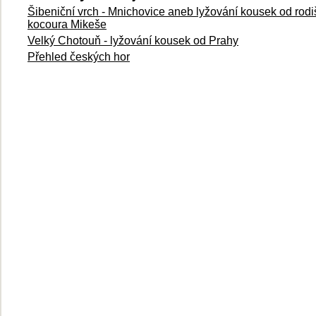
Šibeniční vrch - Mnichovice aneb lyžování kousek od rodi
kocoura Mikeše
Velký Chotouň - lyžování kousek od Prahy
Přehled českých hor