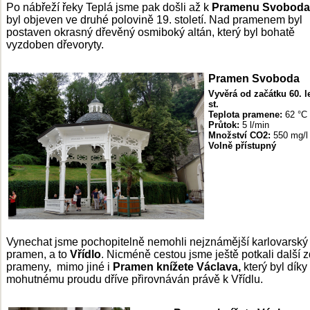
Po nábřeží řeky Teplá jsme pak došli až k
Pramenu Svoboda
byl objeven ve druhé polovině 19. století. Nad pramenem byl
postaven okrasný dřevěný osmiboký altán, který byl bohatě
vyzdoben dřevoryty.
Pramen Svoboda
Vyvěrá od
začátku
60. l
st
.
Teplota
pramene
:
62 °C
Průtok
:
5 l/min
Množství
CO2:
550 mg/l
V
olně přístupný
Vynechat jsme pochopitelně nemohli nejznámější karlovarský
pramen, a to
Vřídlo
. Nicméně cestou jsme ještě potkali další z
prameny, mimo jiné i
Pramen knížete Václava,
který byl dík
mohutnému proudu dříve přirovnáván právě k Vřídlu.