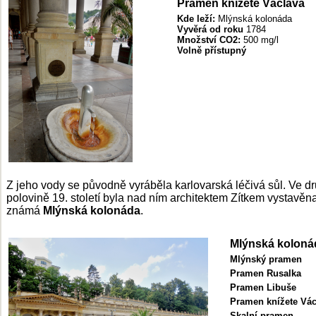
Pramen knížete Václava
Kde leží
:
Mlýnská kolonáda
Vyvěrá od roku
1784
Množství
CO2:
500 mg/l
V
olně přístupný
Z jeho vody se původně vyráběla karlovarská léčivá sůl. Ve d
polovině 19. století byla nad ním architektem Zítkem vystavěn
známá
Mlýnská kolonáda
.
Mlýnská koloná
Mlýnský pramen
Pramen Rusalka
Pramen Libuše
Pramen knížete Vác
Skalní pramen