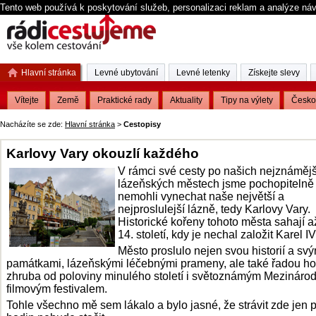
Tento web používá k poskytování služeb, personalizaci reklam a analýze ná
Hlavní stránka
Levné ubytování
Levné letenky
Získejte slevy
Vítejte
Země
Praktické rady
Aktuality
Tipy na výlety
Česko
Nacházíte se zde:
Hlavní stránka
>
Cestopisy
Karlovy Vary okouzlí každého
V rámci své cesty po našich nejznáměj
lázeňských městech jsme pochopitelně
nemohli vynechat naše největší a
nejproslulejší lázně, tedy Karlovy Vary.
Historické kořeny tohoto města sahají a
14. století, kdy je nechal založit Karel IV
Město proslulo nejen svou historií a svý
památkami, lázeňskými léčebnými prameny, ale také řadou ho
zhruba od poloviny minulého století i světoznámým Mezináro
filmovým festivalem.
Tohle všechno mě sem lákalo a bylo jasné, že strávit zde jen 