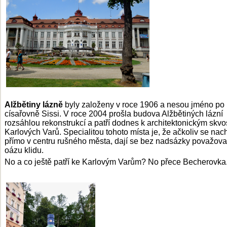
Alžbětiny lázně
byly založeny v roce 1906 a nesou jméno po
císařovně Sissi. V roce 2004 prošla budova Alžbětiných lázní
rozsáhlou rekonstrukcí a patří dodnes k architektonickým skv
Karlových Varů. Specialitou tohoto místa je, že ačkoliv se nac
přímo v centru rušného města, dají se bez nadsázky považova
oázu klidu.
No a co ještě patří ke Karlovým Varům? No přece Becherovka