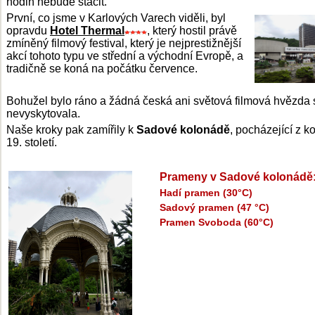
hodin nebude stačit.
První, co jsme v Karlových Varech viděli, byl
opravdu
Hotel Thermal
, který hostil právě
zmíněný filmový festival, který je nejprestižnější
akcí tohoto typu ve střední a východní Evropě, a
tradičně se koná na počátku července.
Bohužel bylo ráno a žádná česká ani světová filmová hvězda 
nevyskytovala.
Naše kroky pak zamířily k
Sadové kolonádě
, pocházející z k
19. století.
Prameny v Sadové kolonádě
Hadí pramen (30°C)
Sadový pramen (47
°C)
Pramen Svoboda (60°C)