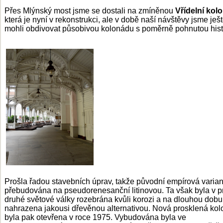
Přes Mlýnský most jsme se dostali na zmíněnou
Vřídelní kol
která je nyní v rekonstrukci, ale v době naší návštěvy jsme ješ
mohli obdivovat působivou kolonádu s poměrně pohnutou histo
Prošla řadou stavebních úprav, takže původní empírová varian
přebudována na pseudorenesanční litinovou. Ta však byla v 
druhé světové války rozebrána kvůli korozi a na dlouhou dobu
nahrazena jakousi dřevěnou alternativou. Nová prosklená ko
byla pak otevřena v roce 1975. Vybudována byla ve