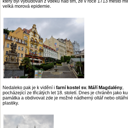
který byl vybudován z vděku nad tím, že v roce 1713 město mi
velká morová epidemie.
Nedaleko pak je k vidění i
farní kostel sv. Máří Magdalény
,
pocházející ze třicátých let 18. století. Dnes je chráněn jako ku
památka a obdivovat zde je možné nádherný oltář nebo oltářn
plastiky.