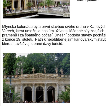
Mlýnská kolonáda byla první stavbou svého druhu v Karlovýc
Varech, která umožnila hostům užívat si léčebné síly zdejších
pramenů i za špatného počasí. Dnešní podoba stavby pocház
z konce 19. století. Patří k nejoblíbenějším karlovarským stav
kterou navštěvují denně davy turistů.