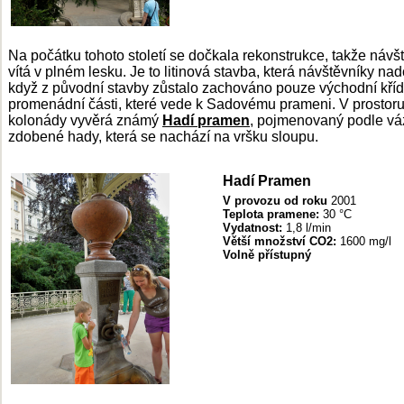
Na počátku tohoto století se dočkala rekonstrukce, takže návš
vítá v plném lesku. Je to litinová stavba, která návštěvníky nad
když z původní stavby zůstalo zachováno pouze východní kříd
promenádní části, které vede k Sadovému prameni. V prostor
kolonády vyvěrá známý
Hadí pramen
, pojmenovaný podle vá
zdobené hady, která se nachází na vršku sloupu.
Hadí Pramen
V provozu od roku
2001
Teplota
pramene
:
30 °C
Vydatnost:
1,8 l/min
Větší množství
CO2:
1600 mg/l
Volně přístupný