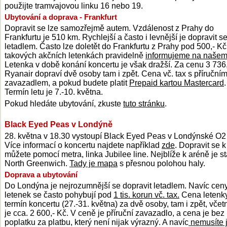
použijte tramvajovou linku 16 nebo 19.
Ubytování a doprava - Frankfurt
Dopravit se lze samozřejmě autem. Vzdálenost z Prahy do
Frankfurtu je 510 km. Rychlejší a často i levnější je dopravit s
letadlem. Často lze doletět do Frankfurtu z Prahy pod 500,- Kč
takových akčních letenkách pravidelně
informujeme na naše
Letenka v době konání koncertu je však dražší. Za cenu 3 736
Ryanair dopraví dvě osoby tam i zpět. Cena vč. tax s příruční
zavazadlem, a pokud budete platit
Prepaid kartou Mastercard
.
Termín letu je 7.-10. května.
Pokud hledáte ubytování, zkuste
tuto stránku
.
Black Eyed Peas v Londýně
28. května v 18.30 vystoupí Black Eyed Peas v Londýnské O2
Více informací o koncertu najdete například
zde
. Dopravit se k
můžete pomocí metra, linka Jubilee line. Nejblíže k aréně je s
North Greenwich.
Tady je mapa
s přesnou polohou haly.
Doprava a ubytování
Do Londýna je nejrozumnější se dopravit letadlem. Navíc cen
letenek se často pohybují pod
1 tis. korun vč. tax.
Cena letenk
termín koncertu (27.-31. května) za dvě osoby, tam i zpět, včet
je cca. 2 600,- Kč. V ceně je příruční zavazadlo, a cena je bez
poplatku za platbu, který není nijak výrazný. A navíc
nemusíte j