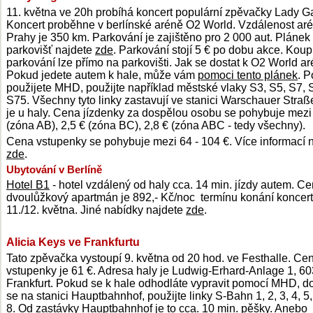
11. května ve 20h probíhá koncert populární zpěvačky Lady G
Koncert proběhne v berlínské aréně O2 World. Vzdálenost aré
Prahy je 350 km. Parkování je zajištěno pro 2 000 aut. Plánek
parkovišť najdete
zde
. Parkování stojí 5 € po dobu akce. Koup
parkování lze přímo na parkovišti. Jak se dostat k O2 World a
Pokud jedete autem k hale, může vám
pomoci tento plánek
. 
použijete MHD, použijte například městské vlaky S3, S5, S7, 
S75. Všechny tyto linky zastavují ve stanici Warschauer Straße
je u haly. Cena jízdenky za dospělou osobu se pohybuje mezi
(zóna AB), 2,5 € (zóna BC), 2,8 € (zóna ABC - tedy všechny).
Cena vstupenky se pohybuje mezi 64 - 104 €. Více informací 
zde
.
Ubytování v Berlíně
Hotel B1
- hotel vzdálený od haly cca. 14 min. jízdy autem. C
dvoulůžkový apartmán je 892,- Kč/noc termínu konání koncert
11./12. května. Jiné nabídky najdete
zde
.
Alicia Keys ve Frankfurtu
Tato zpěvačka vystoupí 9. května od 20 hod. ve Festhalle. Ce
vstupenky je 61 €. Adresa haly je Ludwig-Erhard-Anlage 1, 6
Frankfurt. Pokud se k hale odhodláte vypravit pomocí MHD, d
se na stanici Hauptbahnhof, použijte linky S-Bahn 1, 2, 3, 4, 5
8. Od zastávky Hauptbahnhof je to cca. 10 min. pěšky. Anebo