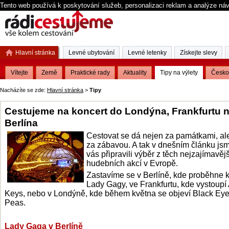
Tento web používá k poskytování služeb, personalizaci reklam a analýze ná
Hlavní stránka
Levné ubytování
Levné letenky
Získejte slevy
Vítejte
Země
Praktické rady
Aktuality
Tipy na výlety
Česko
Nacházíte se zde:
Hlavní stránka
>
Tipy
Cestujeme na koncert do Londýna, Frankfurtu 
Berlína
Cestovat se dá nejen za památkami, al
za zábavou. A tak v dnešním článku js
vás připravili výběr z těch nejzajímavěj
hudebních akcí v Evropě.
Zastavíme se v Berlíně, kde proběhne 
Lady Gagy, ve Frankfurtu, kde vystoupí 
Keys, nebo v Londýně, kde během května se objeví Black Ey
Peas.
Lady Gaga v Berlíně