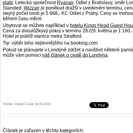
platit
. Letecká společnost
Ryanair
. Odlet z Bratislavy, směr L
Stansted.
Wizzair
je poněkud dražší v uvedeném termínu, cen
stejný počet osob je 5 668,- Kč. Odlet z Prahy. Ceny se moho
během času měnit.
Ubytovat se můžete například v
hotelu Kings Head Guest Ho
Cena za dvoulůžkový pokoj v termínu 28./29. května je 1 160,-
Hotel je poblíž stanice metra Stratford.
Tip: výběr toho nejlevnějšího na booking.com
Pokud se plánujete v Londýně zdržet a navštívit některé pamá
může vám pomoci
náš článek o cestě do Londýna
.
Vložil/a: Daniel Česák 30.04.2010
Článek je zařazen v těchto kategoriích: