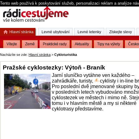
Tento web používá k poskytování služeb, personalizaci reklam a analýze ná
Hlavní stránka
Levné ubytování
Levné letenky
Získejte slevy
Vítejte
Země
Praktické rady
Aktuality
Tipy na výlety
Česko
Nacházíte se zde:
Hlavní stránka
>
Cykloturistika
Pražské cyklostezky: Výtoň - Braník
Jarní sluníčko vytáhne ven každého –
zahrádkáře, turisty,
cyklisty i in-line b
Pro poslední dvě jmenované skupiny by
v posledních letech vybudováno množst
cyklostezek ve městech i mimo ně. Stej
tomu i v hlavním městě a my si některé
cyklotrasy představíme.