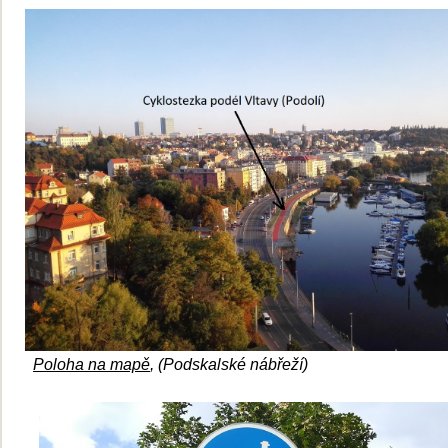
Poloha na mapě
, (Podskalské nábřeží)