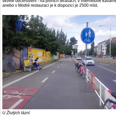
skvělé občerstvení - na pivních terasách, v internetové kavárn
anebo v Modré restauraci je k dispozici je 2500 míst.
U Žlutých lázní