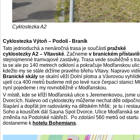
Cyklostezka A2
Cyklostezka Výtoň – Podolí - Braník
Tato jednoduchá a nenáročná trasa je součástí
pražské
cyklostezky A2 – Vltavské
. Začneme
v branickém přístavišt
stejnojmenné tramvajové zastávky. Trasa vede souběžně s tra
ta se ale po 140 metrech odkloní a pokračuje Modřanskou ulicí
kdežto my se stále držíme pravého břehu Vltavy. Napravo vid
Branické skály
se skalní věží Dolní plotna a Vávrovou vyhlíd
ujetí cca 400 metrů budeme mít po levé ruce čerpací stanici 
nyní pojedeme i my rovnoběžně v Modřanskou.
V místě, kde se kříží Modřanská ulice s Jeremenkovou, jsme u
Dvorcích. Nalevo od cyklostezky můžeme nechat děti odpočn
šlapání a dopřát jim radovánky na dětském hřišti; je tu i resta
Soho a kousíček dál Sauna Spot Dvorce. Ulice Modřanská se 
změnila na Podolské nábřeží. Po zdolání 560 metrů od startu
dostaneme k
hotelu Bohemians
.