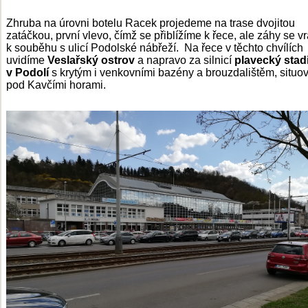
Zhruba na úrovni botelu Racek projedeme na trase dvojitou
zatáčkou, první vlevo, čímž se přiblížíme k řece, ale záhy se v
k souběhu s ulicí Podolské nábřeží. Na řece v těchto chvílích
uvidíme
Veslařský ostrov
a napravo za silnicí
plavecký stad
v Podolí
s krytým i venkovními bazény a brouzdalištěm, situo
pod Kavčími horami.