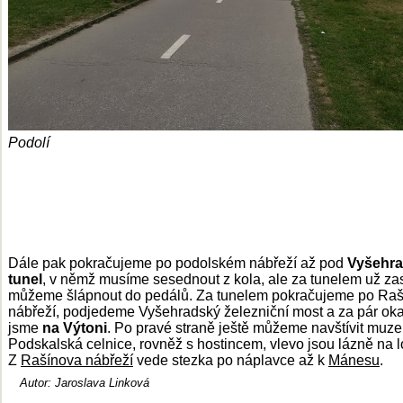
Podolí
Dále pak pokračujeme po podolském nábřeží až pod
Vyšehr
tunel
, v němž musíme sesednout z kola, ale za tunelem už za
můžeme šlápnout do pedálů. Za tunelem pokračujeme po Ra
nábřeží, podjedeme Vyšehradský železniční most a za pár ok
jsme
na Výtoni
. Po pravé straně ještě můžeme navštívit muz
Podskalská celnice, rovněž s hostincem, vlevo jsou lázně na l
Z
Rašínova nábřeží
vede stezka po náplavce až k
Mánesu
.
Autor: Jaroslava Linková