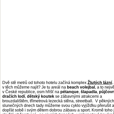
Dvě stě metrů od tohoto hotelu začíná komplex
Žlutých lázní
.
v těch můžeme najít? Je tu areál na
beach volejbal
, a to nejvě
v České republice, osm hřišť na
pétanque
,
šlapadla
,
půjčov
dračích lodí
,
dětský koutek
se zábavnými atrakcemi a
brouzdalištěm, třímetrová lezecká stěna, streetball. V pěknýc
slunečných dnech tady můžeme svou cyklo vyjížďku přerušit 
dopřát sobě i svým dětem dobrou zábavu a sport. Kromě toho j