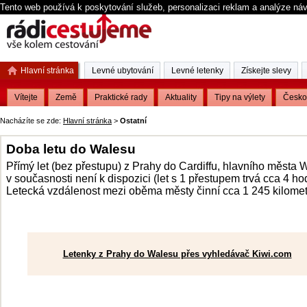
Tento web používá k poskytování služeb, personalizaci reklam a analýze ná
Hlavní stránka
Levné ubytování
Levné letenky
Získejte slevy
Vítejte
Země
Praktické rady
Aktuality
Tipy na výlety
Česko
Nacházíte se zde:
Hlavní stránka
>
Ostatní
Doba letu do Walesu
Přímý let (bez přestupu) z Prahy do Cardiffu, hlavního města 
v současnosti není k dispozici (let s 1 přestupem trvá cca 4 ho
Letecká vzdálenost mezi oběma městy činní cca 1 245 kilomet
Letenky z Prahy do Walesu přes vyhledávač Kiwi.com