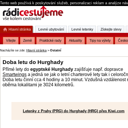
Tento web používá k poskytování služeb, personalizaci reklam a analýze ná
Hlavní stránka
Levné ubytování
Levné letenky
Získejte slevy
Vítejte
Země
Praktické rady
Aktuality
Tipy na výlety
Česko
Nacházíte se zde:
Hlavní stránka
>
Ostatní
Doba letu do Hurghady
Přímé lety do
egyptské Hurghady
zajišťuje např. dopravce
Smartwings
a jedná se jak o letní charterové lety tak i celoročn
Doba letu činní cca 4 hodiny a 10 minut. Vzdušná vzdálenost
oběma lokalitami je 3024 kilometrů.
Letenky z Prahy (PRG) do Hurghady (HRG) přes Kiwi.com