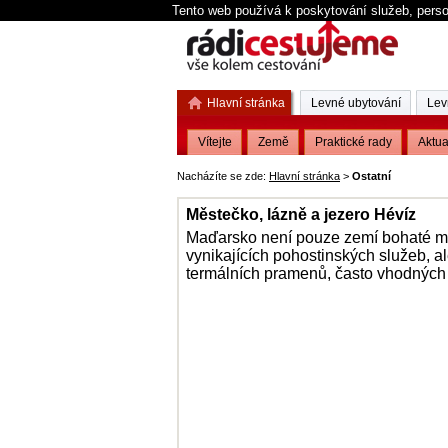
Tento web používá k poskytování služeb, perso
Hlavní stránka
Levné ubytování
Lev
Vítejte
Země
Praktické rady
Aktua
Nacházíte se zde:
Hlavní stránka
>
Ostatní
Městečko, lázně a jezero Hévíz
Maďarsko není pouze zemí bohaté min
vynikajících pohostinských služeb, a
termálních pramenů, často vhodných i