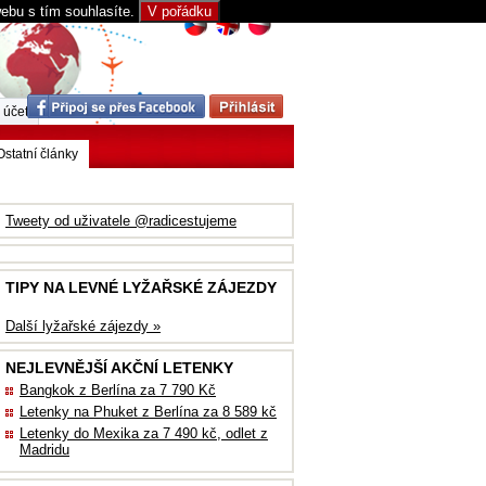
webu s tím souhlasíte.
V pořádku
 účet
Ostatní články
Tweety od uživatele @radicestujeme
TIPY NA LEVNÉ LYŽAŘSKÉ ZÁJEZDY
Další lyžařské zájezdy »
NEJLEVNĚJŠÍ AKČNÍ LETENKY
Bangkok z Berlína za 7 790 Kč
Letenky na Phuket z Berlína za 8 589 kč
Letenky do Mexika za 7 490 kč, odlet z
Madridu