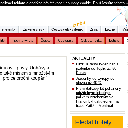
nalizaci reklam a analýze návštěvnosti soubory cookie. Používáním tohoto 
né letenky
Získejte slevy
Cestovatelský deník
Zima
Lázně
Můj
lity
Tipy na výlety
Česko
Cestopisy
Cykloturistika
Letiště
AKTUALITY
FlixBus tento týden nabízí
ulosti, pusty, klobásy a
jízdenku do Teplic za 50
le také místem s množstvím
Korun
 pro celoroční koupání.
Jízdenky do Evropy se
slevou až 49 %
První dálkový let poháněný
udržitelným leteckým
palivem vyrobeným ve
Francii byl uskutečněn na
trase Paříž – Montreal
Hledat hotely