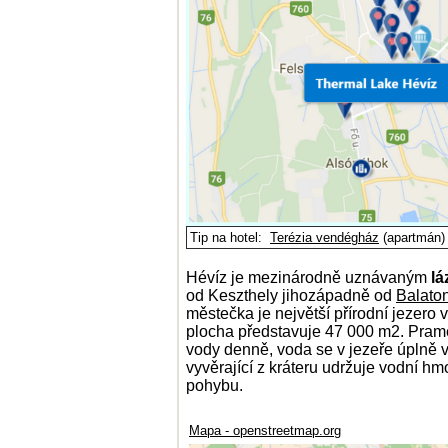
Tip na hotel:
Terézia vendégház
(apartmán)
Hévíz je mezinárodně uznávaným
lá
od Keszthely jihozápadně od
Balato
městečka je největší přírodní jezero 
plocha představuje 47 000 m2. Pramen
vody denně, voda se v jezeře úplně
vyvěrající z kráteru udržuje vodní 
pohybu.
Mapa - openstreetmap.org