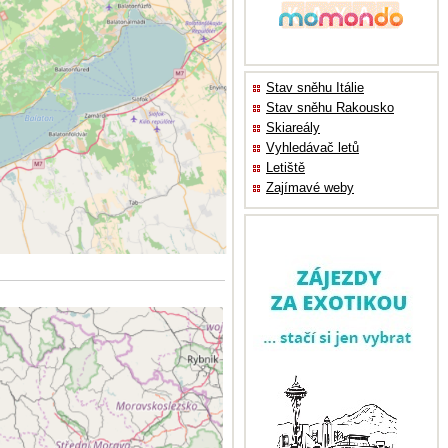
Stav sněhu Itálie
Stav sněhu Rakousko
Skiareály
Vyhledávač letů
Letiště
Zajímavé weby