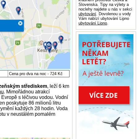
Slovenska. Tipy na výlety a
noclehy najdete u nás v sekci
ubytování
. Dovolenou u vody
Vám nabízí ubytování Lipno
ubytování Lipno
.
Cena pro dva na noc - 724 Kč
zeňským střediskem
, leží 6 km
nu
. Mimořádnou atrakcí
v Evropě s léčivou vodou. Vodní
 poskytuje 86 milionů litru
 vymění každých 28 hodin. Voda
hmotu v neustálém pomalém