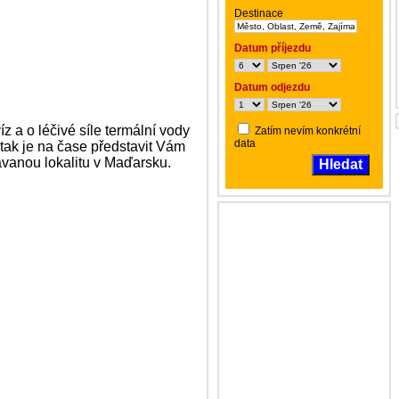
Destinace
Datum příjezdu
Datum odjezdu
z a o léčivé síle termální vody
Zatím nevím konkrétní
data
 tak je na čase představit Vám
dávanou lokalitu v Maďarsku.
Hledat