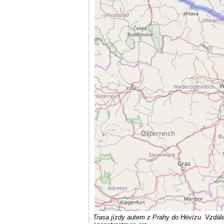
Trasa jízdy autem z Prahy do Hévízu. Vzdále