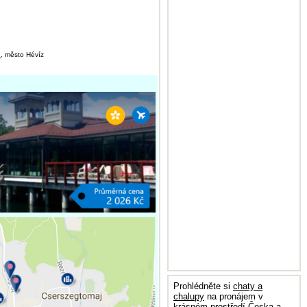
n
, město Hévíz
Prohlédněte si
chaty a
chalupy
na pronájem v
krásném prostředí Česka a