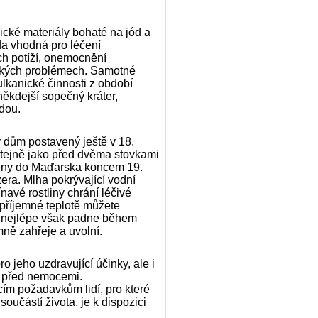
ické materiály bohaté na jód a
da vhodná pro léčení
h potíží, onemocnění
ických problémech. Samotné
ulkanické činnosti z období
někdejší sopečný kráter,
dou.
 dům postavený ještě v 18.
stejně jako před dvěma stovkami
eseny do Maďarska koncem 19.
zera. Mlha pokrývající vodní
avé rostliny chrání léčivé
 příjemné teplotě můžete
í, nejlépe však padne během
mně zahřeje a uvolní.
ro jeho uzdravující účinky, ale i
e před nemocemi.
ím požadavkům lidí, pro které
 součástí života, je k dispozici