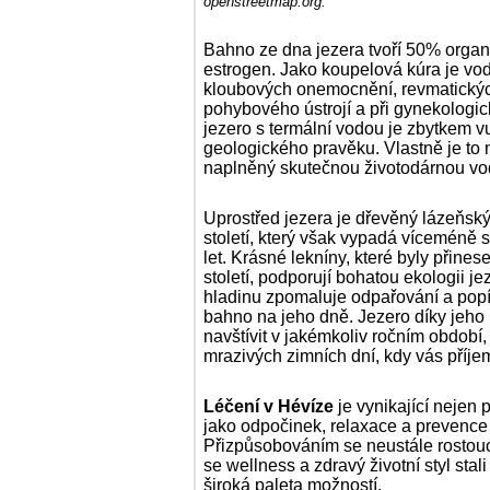
openstreetmap.org.
Bahno ze dna jezera tvoří 50% organ
estrogen. Jako koupelová kúra je vo
kloubových onemocnění, revmatickýc
pohybového ústrojí a při gynekolog
jezero s termální vodou je zbytkem v
geologického pravěku. Vlastně je to 
naplněný skutečnou životodárnou vo
Uprostřed jezera je dřevěný lázeňský
století, který však vypadá víceméně 
let. Krásné lekníny, které byly přin
století, podporují bohatou ekologii je
hladinu zpomaluje odpařování a popín
bahno na jeho dně. Jezero díky jeho
navštívit v jakémkoliv ročním obdob
mrazivých zimních dní, kdy vás příje
Léčení v Hévíze
je vynikající nejen p
jako odpočinek, relaxace a prevenc
Přizpůsobováním se neustále rostouc
se wellness a zdravý životní styl stali
široká paleta možností.