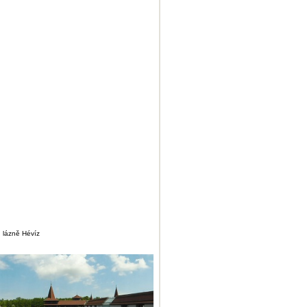
,
lázně Hévíz