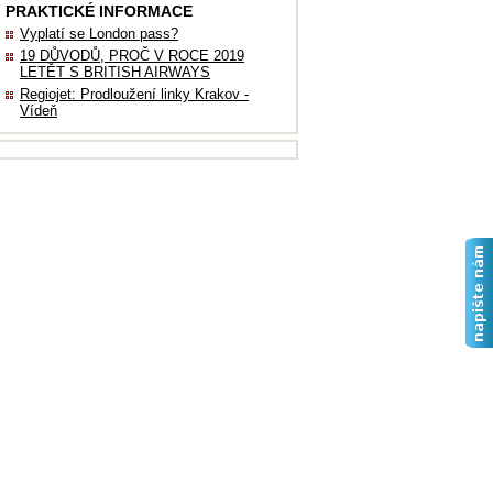
PRAKTICKÉ INFORMACE
Vyplatí se London pass?
19 DŮVODŮ, PROČ V ROCE 2019
LETĚT S BRITISH AIRWAYS
Regiojet: Prodloužení linky Krakov -
Vídeň