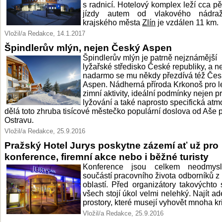
s radnicí. Hotelový komplex leží cca pě
jízdy autem od vlakového nádra
krajského města
Zlín
je vzdálen 11 km.
Vložil/a Redakce, 14.1.2017
Špindlerův mlýn, nejen Český Aspen
Špindlerův mlýn je patrně nejznámější
lyžařské středisko České republiky, a n
nadarmo se mu někdy přezdívá též Čes
Aspen. Nádherná příroda Krkonoš pro le
zimní aktivity, ideální podmínky nejen p
lyžování a také naprosto specifická atm
dělá toto zhruba tisícové městečko populární doslova od Aše 
Ostravu.
Vložil/a Redakce, 25.9.2016
Pražský Hotel Jurys poskytne zázemí ať už pro
konference, firemní akce nebo i běžné turisty
Konference jsou celkem neodmysli
součástí pracovního života odborníků 
oblastí. Před organizátory takovýchto 
všech stojí úkol velmi nelehký. Najít ad
prostory, které musejí vyhovět mnoha kri
Vložil/a Redakce, 25.9.2016