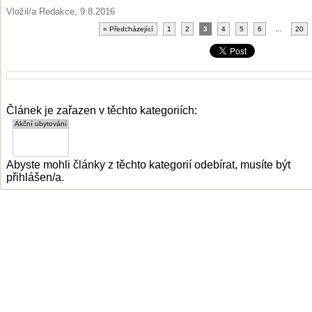
Vložil/a Redakce, 9.8.2016
« Předcházející
1
2
3
4
5
6
…
20
Článek je zařazen v těchto kategoriích:
Abyste mohli články z těchto kategorií odebírat, musíte být
přihlášen/a.