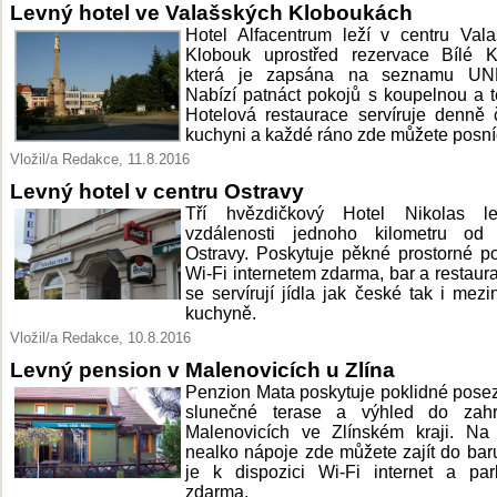
Levný hotel ve Valašských Kloboukách
Hotel Alfacentrum leží v centru Val
Klobouk uprostřed rezervace Bílé Ka
která je zapsána na seznamu U
Nabízí patnáct pokojů s koupelnou a te
Hotelová restaurace servíruje denně
kuchyni a každé ráno zde můžete posní
Vložil/a Redakce, 11.8.2016
Levný hotel v centru Ostravy
Tří hvězdičkový Hotel Nikolas l
vzdálenosti jednoho kilometru od 
Ostravy. Poskytuje pěkné prostorné p
Wi-Fi internetem zdarma, bar a restaura
se servírují jídla jak české tak i mezi
kuchyně.
Vložil/a Redakce, 10.8.2016
Levný pension v Malenovicích u Zlína
Penzion Mata poskytuje poklidné pose
slunečné terase a výhled do zah
Malenovicích ve Zlínském kraji. Na 
nealko nápoje zde můžete zajít do bar
je k dispozici Wi-Fi internet a par
zdarma.