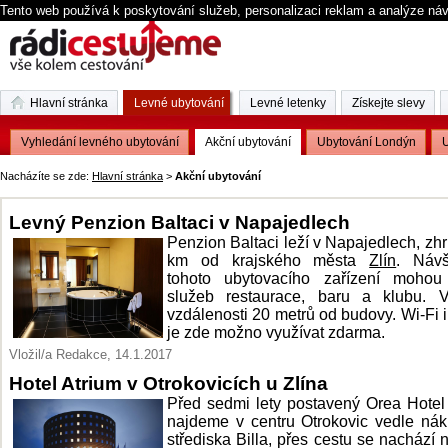
Tento web používá k poskytování služeb, personalizaci reklam a analýze ná
Hlavní stránka
Levné ubytování
Levné letenky
Získejte slevy
Vyhledání levného ubytování
Akční ubytování
Ubytování Londýn
U
Nacházíte se zde:
Hlavní stránka
>
Akční ubytování
Levný Penzion Baltaci v Napajedlech
Penzion Baltaci leží v Napajedlech, zh
km od krajského města
Zlín
. Návš
tohoto ubytovacího zařízení mohou 
služeb restaurace, baru a klubu. 
vzdálenosti 20 metrů od budovy. Wi-Fi i
je zde možno využívat zdarma.
Vložil/a Redakce, 14.1.2017
Hotel Atrium v Otrokovicích u Zlína
Před sedmi lety postavený Orea Hotel
najdeme v centru Otrokovic vedle ná
střediska Billa, přes cestu se nachází 