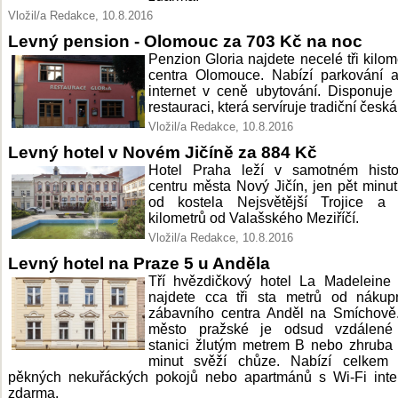
Vložil/a Redakce, 10.8.2016
Levný pension - Olomouc za 703 Kč na noc
Penzion Gloria najdete necelé tři kilom
centra Olomouce. Nabízí parkování a
internet v ceně ubytování. Disponuje 
restauraci, která servíruje tradiční česká 
Vložil/a Redakce, 10.8.2016
Levný hotel v Novém Jičíně za 884 Kč
Hotel Praha leží v samotném histo
centru města Nový Jičín, jen pět minu
od kostela Nejsvětější Trojice a č
kilometrů od Valašského Meziříčí.
Vložil/a Redakce, 10.8.2016
Levný hotel na Praze 5 u Anděla
Tří hvězdičkový hotel La Madeleine
najdete cca tři sta metrů od nákup
zábavního centra Anděl na Smíchově.
město pražské je odsud vzdálené
stanici žlutým metrem B nebo zhruba
minut svěží chůze. Nabízí celkem 
pěkných nekuřáckých pokojů nebo apartmánů s Wi-Fi inte
zdarma.