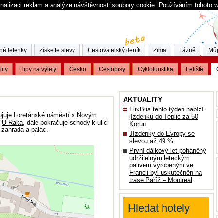
nalizaci reklam a analýze návštěvnosti soubory cookie. Používáním tohoto 
né letenky
Získejte slevy
Cestovatelský deník
Zima
Lázně
Můj
lity
Tipy na výlety
Česko
Cestopisy
Cykloturistika
Letiště
AKTUALITY
FlixBus tento týden nabízí
ojuje
Loretánské náměstí
s
Novým
jízdenku do Teplic za 50
u
U Raka,
dále pokračuje schody k ulici
Korun
 zahrada a palác.
Jízdenky do Evropy se
slevou až 49 %
První dálkový let poháněný
udržitelným leteckým
palivem vyrobeným ve
Francii byl uskutečněn na
trase Paříž – Montreal
Hledat hotely