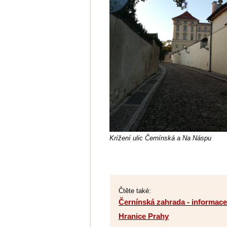
Krížení ulic Černínská a Na Náspu
Čtěte také:
Černínská zahrada - informace
Hranice Prahy