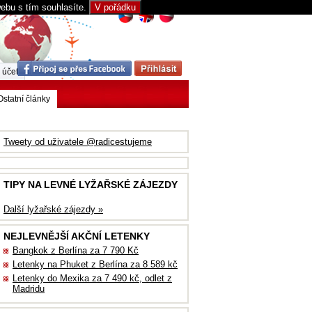
webu s tím souhlasíte.
V pořádku
 účet
Ostatní články
Tweety od uživatele @radicestujeme
TIPY NA LEVNÉ LYŽAŘSKÉ ZÁJEZDY
Další lyžařské zájezdy »
NEJLEVNĚJŠÍ AKČNÍ LETENKY
Bangkok z Berlína za 7 790 Kč
Letenky na Phuket z Berlína za 8 589 kč
Letenky do Mexika za 7 490 kč, odlet z
Madridu