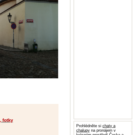
, fotky
Prohlédněte si
chaty a
chalupy
na pronájem v
krásném prostředí Česka a