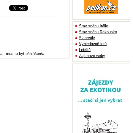
Stav sněhu Itálie
Stav sněhu Rakousko
Skiareály
Vyhledávač letů
Letiště
at, musíte být přihlášen/a.
Zajímavé weby