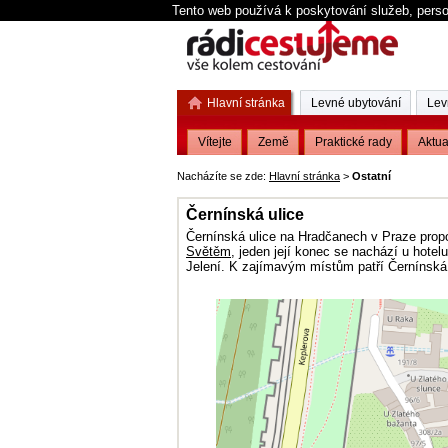
Tento web používá k poskytování služeb, perso
Hlavní stránka
Levné ubytování
Lev
Vítejte
Země
Praktické rady
Aktua
Nacházíte se zde:
Hlavní stránka
>
Ostatní
Černínská ulice
Černínská ulice na Hradčanech v Praze prop
Světěm
, jeden její konec se nachází u hotel
Jelení. K zajímavým místům patří Černínská