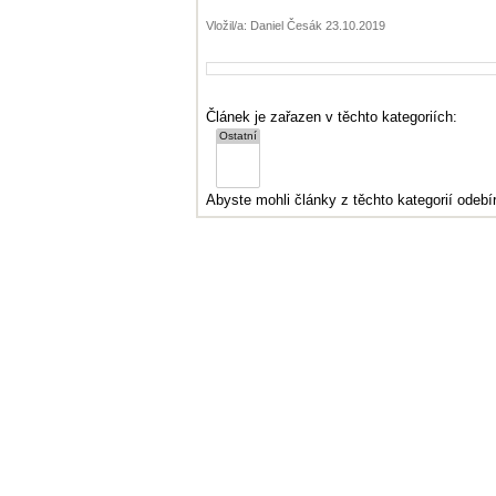
Vložil/a: Daniel Česák 23.10.2019
Článek je zařazen v těchto kategoriích:
Abyste mohli články z těchto kategorií odebír