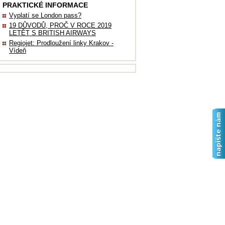
PRAKTICKÉ INFORMACE
Vyplatí se London pass?
19 DŮVODŮ, PROČ V ROCE 2019
LETĚT S BRITISH AIRWAYS
Regiojet: Prodloužení linky Krakov -
Vídeň