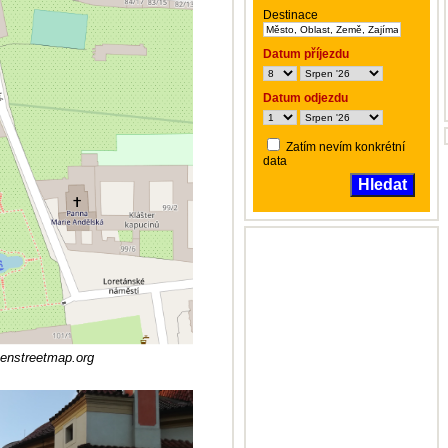
Destinace
Datum příjezdu
Datum odjezdu
Zatím nevím konkrétní
data
Hledat
penstreetmap.org