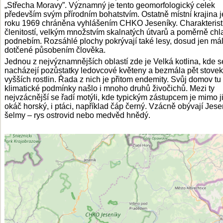
„Střecha Moravy”. Významný je tento geomorfologický celek
především svým přírodním bohatstvím. Ostatně místní krajina je
roku 1969 chráněna vyhlášením CHKO Jeseníky. Charakteristi
členitostí, velkým množstvím skalnatých útvarů a poměrně ch
podnebím. Rozsáhlé plochy pokrývají také lesy, dosud jen má
dotčené působením člověka.
Jednou z nejvýznamnějších oblastí zde je Velká kotlina, kde s
nacházejí pozůstatky ledovcové květeny a bezmála pět stove
vyšších rostlin. Řada z nich je přitom endemity. Svůj domov tu
klimatické podmínky našlo i mnoho druhů živočichů. Mezi ty
nejvzácnější se řadí motýli, kde typickým zástupcem je mimo j
okáč horský, i ptáci, například čáp černý. Vzácně obývají Jese
šelmy – rys ostrovid nebo medvěd hnědý.