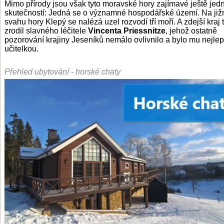
Mimo přírody jsou však tyto moravské hory zajímavé ještě jed
skutečností: Jedná se o významné hospodářské území. Na již
svahu hory Klepý se nalézá uzel rozvodí tří moří. A zdejší kraj 
zrodil slavného léčitele
Vincenta Priessnitze
, jehož ostatně
pozorování krajiny Jeseníků nemálo ovlivnilo a bylo mu nejlep
učitelkou.
Přehled ubytování - horské chaty