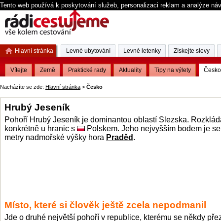
Tento web používá k poskytování služeb, personalizaci reklam a analýze ná
Hlavní stránka
Levné ubytování
Levné letenky
Získejte slevy
Vítejte
Země
Praktické rady
Aktuality
Tipy na výlety
Česko
Nacházíte se zde:
Hlavní stránka
>
Česko
Hrubý Jeseník
Pohoří Hrubý Jeseník je dominantou oblastí Slezska. Rozklád
konkrétně u hranic s
Polskem. Jeho nejvyšším bodem je se
metry nadmořské výšky hora
Praděd
.
Místo, které si člověk ještě zcela nepodmanil
Jde o druhé největší pohoří v republice, kterému se někdy pře