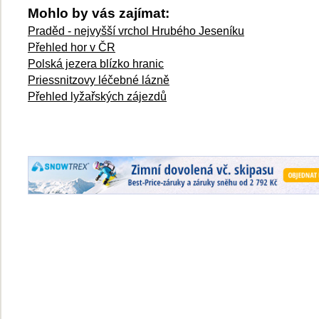
Mohlo by vás zajímat:
Praděd - nejvyšší vrchol Hrubého Jeseníku
Přehled hor v ČR
Polská jezera blízko hranic
Priessnitzovy léčebné lázně
Přehled
lyžařských zájezdů