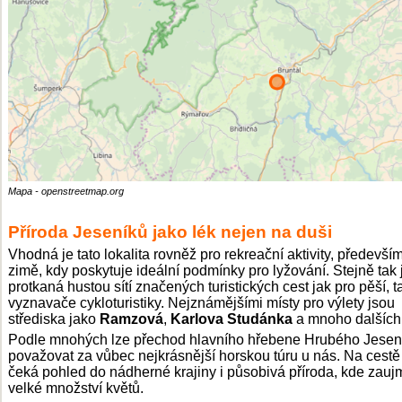
Mapa - openstreetmap.org
Příroda Jeseníků jako lék nejen na duši
Vhodná je tato lokalita rovněž pro rekreační aktivity, předevší
zimě, kdy poskytuje ideální podmínky pro lyžování. Stejně tak 
protkaná hustou sítí značených turistických cest jak pro pěší, ta
vyznavače cykloturistiky. Nejznámějšími místy pro výlety jsou
střediska jako
Ramzová
,
Karlova Studánka
a mnoho dalších
Podle mnohých lze přechod hlavního hřebene Hrubého Jesen
považovat za vůbec nejkrásnější horskou túru u nás. Na cestě
čeká pohled do nádherné krajiny i působivá příroda, kde zauj
velké množství květů.