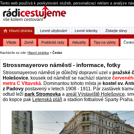
Tento web používá k poskytování služeb, personalizaci reklam a analýze ná
Hlavní stránka
Levné ubytování
Levné letenky
Získejte slevy
Vítejte
Země
Praktické rady
Aktuality
Tipy na výlety
Česko
Nacházíte se zde:
Hlavní stránka
>
Česko
Strossmayerovo náměstí - informace, fotky
Strossmayerovo náměstí je důležitý dopravní uzel v
pražské č
Holešovice
, kousek od náměstí se nachází stanice
červenéh
metra C Vltavská
. Dominantou tohoto místa je
kostel sv. An
z Padovy
postavený v letech 1908 - 1911. Pár zastávek tramv
odtud leží
park Stromovka
a
areál Výstaviště Holešovice
, s
do kopce pak
Letenská pláň
a stadion fotbalové Sparty Praha.