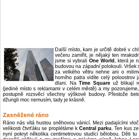
Další místo, kam je určitě dobré v c
večeru zamířit, je nějaký ten mrakod
jsme si vybrali
One World
, která je 
budovou na západní polokouli. Vršek s
za velkého větru nehne ani o milim
horního patra vidíte celý poloostrov 
dlani. Na
Time Square
už blikají 
(jediné místo s reklamami v celém městě) a my pozorujeme,
postupně rozsvěcí všechny výškové budovy. Přestože bet
džungli moc nemusím, tady je krásně.
Zasněžené ráno
Ráno nás vítá hustou sněhovou vánicí. Mezi padajícími vlo
velikosti čtvrťáku se proplétáme k
Central parku
. Ten kus ze
nyní pokryt několika centimetrovou studící bělobou. Děti tu 