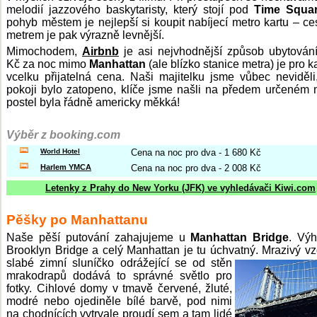
melodií jazzového baskytaristy, který stojí pod
Time Squa
pohyb městem je nejlepší si koupit nabíjecí metro kartu – ce
metrem je pak výrazně levnější.
Mimochodem,
Airbnb
je asi nejvhodnější způsob ubytování
Kč za noc mimo
Manhattan
(ale blízko stanice metra) je pro 
vcelku přijatelná cena. Naši majitelku jsme vůbec neviděli
pokoji bylo zatopeno, klíče jsme našli na předem určeném 
postel byla řádně americky měkká!
Výběr z booking.com
World Hotel
Cena na noc pro dva - 1 680 Kč
Harlem YMCA
Cena na noc pro dva - 2 008 Kč
Letenky z Prahy do New Yorku (JFK) ve vyhledávači Kiwi.com
Pěšky po Manhattanu
Naše pěší putování zahajujeme u
Manhattan Bridge
. Vý
Brooklyn Bridge a celý Manhattan je tu úchvatný. Mrazivý v
slabé
zimní sluníčko odrážející se od stěn
mrakodrapů dodává to správné světlo pro
fotky. Cihlové domy v tmavě červené, žluté,
modré nebo ojediněle bílé barvě, pod nimi
na chodnících vytrvale proudí sem a tam lidé