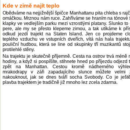
Kde v zimě najít teplo
Obědváme na nejjižnější špičce Manhattanu pita chleba s raj
omáčkou. Mrznou nám ruce. Zahříváme se hraním na tónové 
klapky ve vedlejším parku mezi vzrostlými platany. Slunko to
pere, ale my se přesto klepeme zimou, a tak utíkáme k příst
odkud jezdí trajekt na Staten Island. Jen co projdeme c
teplého vzduchu ve vstupních dveřích, vítá nás hala trajekt
pouliční hudbou, která se line od skupinky tří muzikantů stoj
protilehlé stěny.
Na trajektu je skutečně příjemně. Cesta na ostrov trvá méně 
hodiny, a když si pospíšíte, stihnete hned po příjezdu odjezd t
zpět na Manhattan. Cestou kromě nádherného výhl
mrakodrapy v záři zapadajícího slunce můžete velmi z
nakouknout, jak se dnes tváří socha Svobody. Co je ještě
plavba trajektem je tradičně již mnoho lez zcela zdarma.