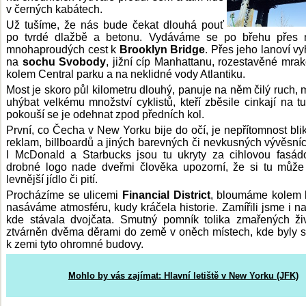
v černých kabátech.
Už tušíme, že nás bude čekat dlouhá pouť
po tvrdé dlažbě a betonu. Vydáváme se po břehu přes n
mnohaproudých cest k
Brooklyn Bridge
. Přes jeho lanoví vy
na
sochu Svobody
, jižní cíp Manhattanu, rozestavěné mra
kolem Central parku a na neklidné vody Atlantiku.
Most je skoro půl kilometru dlouhý, panuje na něm čilý ruch,
uhýbat velkému množství cyklistů, kteří zběsile cinkají na tur
pokouší se je odehnat zpod předních kol.
První, co Čecha v New Yorku bije do očí, je nepřítomnost blik
reklam, billboardů a jiných barevných či nevkusných vývěsních
I McDonald a Starbucks jsou tu ukryty za cihlovou fasád
drobné logo nade dveřmi člověka upozorní, že si tu může
levnější jídlo či pití.
Procházíme se ulicemi
Financial District
, bloumáme kolem 
nasáváme atmosféru, kudy kráčela historie. Zamířili jsme i na
kde stávala dvojčata. Smutný pomník tolika zmařených ži
ztvárněn dvěma děrami do země v oněch místech, kde byly 
k zemi tyto ohromné budovy.
Mohlo by vás zajímat: Hlavní letiště v New Yorku (JFK)