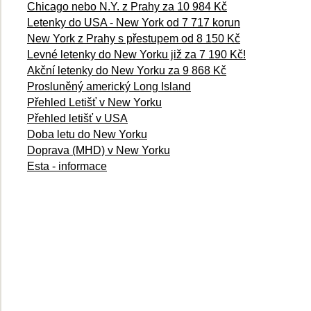
Chicago nebo N.Y. z Prahy za 10 984 Kč
Letenky do USA - New York od 7 717 korun
New York z Prahy s přestupem od 8 150 Kč
Levné letenky do New Yorku již za 7 190 Kč!
Akční letenky do New Yorku za 9 868 Kč
Prosluněný americký Long Island
Přehled Letišť v New Yorku
Přehled letišť v USA
Doba letu do New Yorku
Doprava (MHD) v New Yorku
Esta - informace