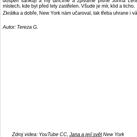
dospělí sáňkují a my tančíme a zpíváme písně Johna Len
místech, kde byl před lety zastřelen. Všude je mír, klid a ticho.
Zkrátka a dobře, New York nám učaroval, tak třeba uhrane i vá
Autor: Tereza G.
Zdroj videa: YouTube CC,
Jana a její svět
New York