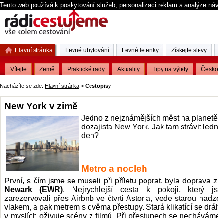
Tento web používá k poskytování služeb, personalizaci reklam a analýze ná
Hlavní stránka
Levné ubytování
Levné letenky
Získejte slevy
Vítejte
Země
Praktické rady
Aktuality
Tipy na výlety
Česko
Nacházíte se zde:
Hlavní stránka
>
Cestopisy
New York v zimě
Jedno z nejznámějších měst na planetě
dozajista New York. Jak tam strávit led
den?
Metro a nocleh
První, s čím jsme se museli při příletu poprat, byla doprava 
Newark (EWR)
. Nejrychlejší cesta k pokoji, který j
zarezervovali přes Airbnb ve čtvrti Astoria, vede starou nad
vlakem, a pak metrem s dvěma přestupy. Stará klikatící se dr
v myslích oživuje scény z filmů. Při přestupech se nechávám