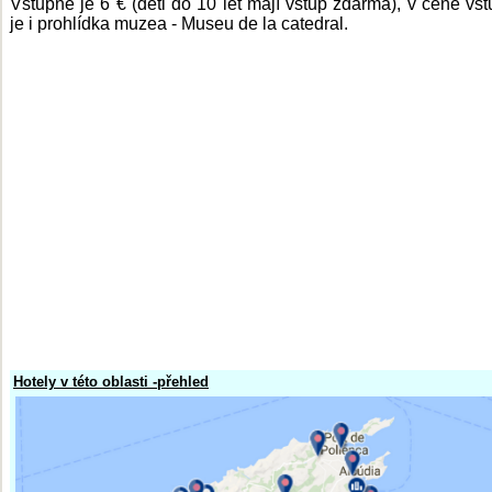
Vstupné je 6 € (děti do 10 let mají vstup zdarma), v ceně vs
je i prohlídka muzea - Museu de la catedral.
Hotely v této oblasti -přehled