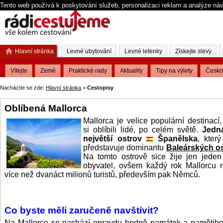
Tento web používá k poskytování služeb, personalizaci reklam a analýze ná
Hlavní stránka
Levné ubytování
Levné letenky
Získejte slevy
Vítejte
Země
Praktické rady
Aktuality
Tipy na výlety
Česko
Nacházíte se zde:
Hlavní stránka
>
Cestopisy
Oblíbená Mallorca
Mallorca je velice populární destinací,
si oblíbili lidé, po celém světě.
Jedn
největší ostrov
Španělska
, který
představuje dominantu
Baleárských o
Na tomto ostrově sice žije jen jeden
obyvatel, ovšem každý rok Mallorcu n
více než dvanáct milionů turistů, především pak Němců.
Co byste měli zaručeně navštívit?
Na Mallorce se nachází opravdu hodně památek a pamětiho