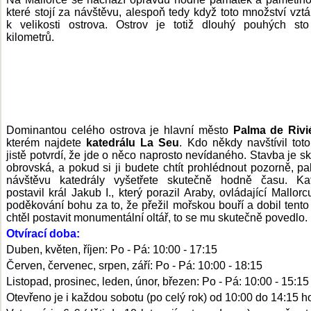
které stojí za návštěvu, alespoň tedy když toto množství vz
k velikosti ostrova. Ostrov je totiž dlouhý pouhých st
kilometrů.
Dominantou celého ostrova je hlavní město
Palma de Rivi
kterém najdete
katedrálu La Seu
. Kdo někdy navštívil toto
jistě potvrdí, že jde o něco naprosto nevídaného. Stavba je s
obrovská, a pokud si ji budete chtít prohlédnout pozorně, pa
návštěvu katedrály vyšetřete skutečně hodně času. Kat
postavil král Jakub I., který porazil Araby, ovládající Mallorc
poděkování bohu za to, že přežil mořskou bouří a dobil tento 
chtěl postavit monumentální oltář, to se mu skutečně povedlo.
Otvírací doba:
Duben, květen, říjen: Po - Pá: 10:00 - 17:15
Červen, červenec, srpen, září: Po - Pá: 10:00 - 18:15
Listopad, prosinec, leden, únor, březen: Po - Pá: 10:00 - 15:15
Otevřeno je i každou sobotu (po celý rok) od 10:00 do 14:15 h