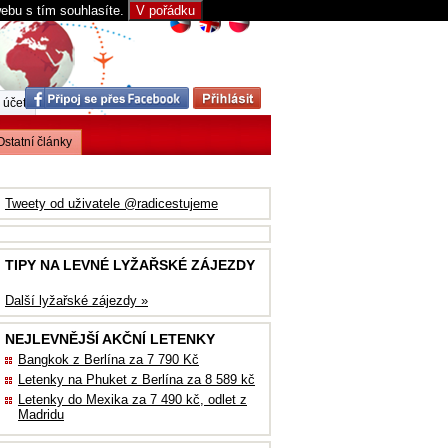
webu s tím souhlasíte.
V pořádku
 účet
Ostatní články
Tweety od uživatele @radicestujeme
TIPY NA LEVNÉ LYŽAŘSKÉ ZÁJEZDY
Další lyžařské zájezdy »
NEJLEVNĚJŠÍ AKČNÍ LETENKY
Bangkok z Berlína za 7 790 Kč
Letenky na Phuket z Berlína za 8 589 kč
Letenky do Mexika za 7 490 kč, odlet z
Madridu