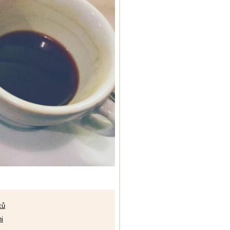
ců
ni