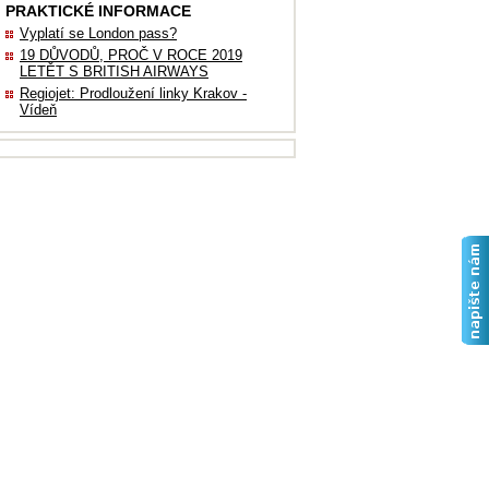
PRAKTICKÉ INFORMACE
Vyplatí se London pass?
19 DŮVODŮ, PROČ V ROCE 2019
LETĚT S BRITISH AIRWAYS
Regiojet: Prodloužení linky Krakov -
Vídeň