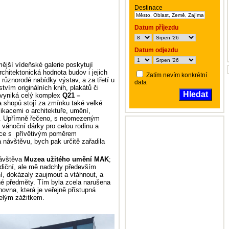
Destinace
Datum příjezdu
Datum odjezdu
ější vídeňské galerie poskytují
rchitektonická hodnota budov i jejich
Zatím nevím konkrétní
 různorodé nabídky výstav, a za třetí u
data
ím originálních knih, plakátů či
Hledat
 vyniká celý komplex
Q21 –
 a shopů stojí za zmínku také velké
ikacemi o architektuře, umění,
děti. Upřímně řečeno, s neomezeným
vánoční dárky pro celou rodinu a
urace s přívětivým poměrem
za návštěvu, bych pak určitě zařadila
návštěva
Muzea užitého umění MAK
;
adiční, ale mě nadchly především
ní, dokázaly zaujmout a vtáhnout, a
é předměty. Tím byla zcela narušena
hovna, která je veřejně přístupná
elým zážitkem.