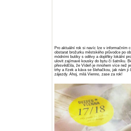
Pro aktuální rok si navíc lze v informačním 
obstarat brožurku městského průvodce po 
módními butiky s oděvy a doplňky lokální pr
ulovit zajímavé kousky do bytu či šatníku. B
přesvědčila, že Vídeň je mnohem více než j
trhy a řízek a káva se šlehačkou, jak nám ji
zájezdy. Ahoj, milá Vienno, zase za rok!