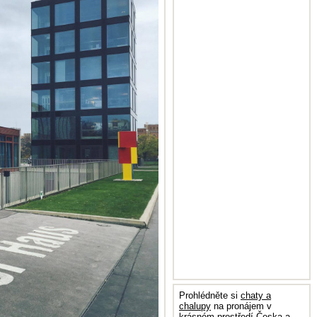
Prohlédněte si
chaty a
chalupy
na pronájem v
krásném prostředí Česka a