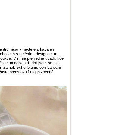
centru nebo v některé z kaváren
obchodech s uměním, designem a
odukce. V ní se přehledně uvádí, kde
ěhem necelých tří dní jsem se tak
en zámek Schönbrunn, obří vánoční
 často představují organizované