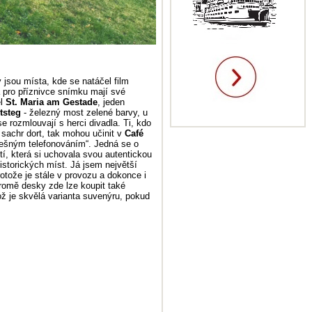
 jsou místa, kde se natáčel film
a pro příznivce snímku mají své
el
St. Maria am Gestade
, jeden
tsteg
- železný most zelené barvy, u
e rozmlouvají s herci divadla. Ti, kdo
sachr dort, tak mohou učinit v
Café
alešným telefonováním“. Jedná se o
etí, která si uchovala svou autentickou
storických míst. Já jsem největší
rotože je stále v provozu a dokonce i
Kromě desky zde lze koupit také
ož je skvělá varianta suvenýru, pokud