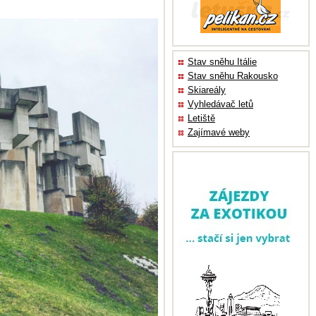
Stav sněhu Itálie
Stav sněhu Rakousko
Skiareály
Vyhledávač letů
Letiště
Zajímavé weby