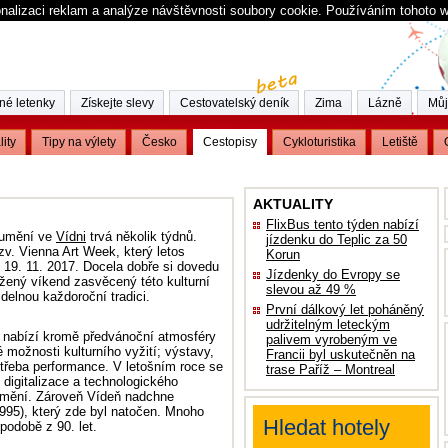
nalizaci reklam a analýze návštěvnosti soubory cookie. Používáním tohoto 
né letenky
Získejte slevy
Cestovatelský deník
Zima
Lázně
Můj
lity
Tipy na výlety
Česko
Cestopisy
Cykloturistika
Letiště
AKTUALITY
u
FlixBus tento týden nabízí
 umění ve
Vídni
trvá několik týdnů.
jízdenku do Teplic za 50
zv. Vienna Art Week, který letos
Korun
o 19. 11. 2017. Docela dobře si dovedu
Jízdenky do Evropy se
užený víkend zasvěcený této kulturní
slevou až 49 %
idelnou každoroční tradici.
První dálkový let poháněný
udržitelným leteckým
u nabízí kromě předvánoční atmosféry
palivem vyrobeným ve
možnosti kulturního vyžití; výstavy,
Francii byl uskutečněn na
o třeba performance. V letošním roce se
trase Paříž – Montreal
digitalizace a technologického
 umění. Zároveň Vídeň nadchne
1995), který zde byl natočen. Mnoho
Hledat hotely
 podobě z 90. let.