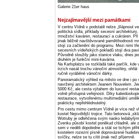
Galerie 21er haus
Nejzajímavější mezi památkami
V centru Vídně v podstatě nelze „šlápnout ved
politická sídla, příklady secesní architektur
množství kaváren, restaurací a cukráren. Př
jinak běžně navštěvované pamětihodnosti mn
stojí za začlenění do programu. Mezi nimi t
secesních vídeňských pokladů stojí dva pav
Původně sloužily jako stanice vlaku, dnes je
druhém je funkční mini-kavárna.
Na Karlsplatzu se rozkládá také parčík, kde 
trzích nasát trochu vánoční atmosféry, ohřá
ručně vyráběné vánoční dárky.
Panoramatický výhled na město ve dne i po
navržený architektem Jeanem Nouvelem. Jedn
5000 Kč, ale cesta výtahem do luxusní resta
volně přístupná veřejnosti. Díky kaleidoskop
restaurace, vytvořenému multimediální umělkyn
prakticky nepřehlédnutelný.
Pro cestu mimo centrum Vídně je více než 
kostel Nejsvětější trojice. Tato betonová „skl
Wotruby je odlehčena svým naoko ledabylým
Zvenku působí kostel poněkud chladně, ale zev
sem v neděli dopoledne a stát se tichým přih
kostelem rozezní písně doprovázené hudební
svíčky, nelze se tu cítit jinak než příjemně.