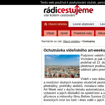
Tento web používá k poskytování služeb, perso
Hlavní stránka
Levné ubytování
Lev
Vítejte
Země
Praktické rady
Aktua
Nacházíte se zde:
Hlavní stránka
>
Cestopisy
Ochutnávka vídeňského art-week
Podzimní veletrh
Vrcholem je pak t
probíhal od 13. d
představit prodlo
události jako prav
Vídeň v tuto dob
a množství útulných kaváren skutečně pestré 
přednášky, prohlídky ateliérů, instalace neb
Art Week nesl v duchu tématu automatizace, 
vybavení a jejich důsledků na společnost a
příznivce a milovníky filmu Before Sunrise (
ikonických míst lze totiž i dnes vidět v jejich