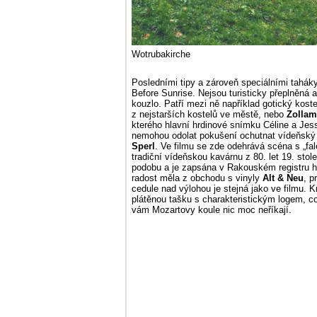
Wotrubakirche
Posledními tipy a zároveň speciálními taháky
Before Sunrise. Nejsou turisticky přeplněná 
kouzlo. Patří mezi ně například gotický kost
z nejstarších kostelů ve městě, nebo
Zollam
kterého hlavní hrdinové snímku Céline a Jess
nemohou odolat pokušení ochutnat vídeňský 
Sperl
. Ve filmu se zde odehrává scéna s „f
tradiční vídeňskou kavárnu z 80. let 19. stol
podobu a je zapsána v Rakouském registru hi
radost měla z obchodu s vinyly
Alt & Neu
, p
cedule nad výlohou je stejná jako ve filmu. 
plátěnou tašku s charakteristickým logem, c
vám Mozartovy koule nic moc neříkají.