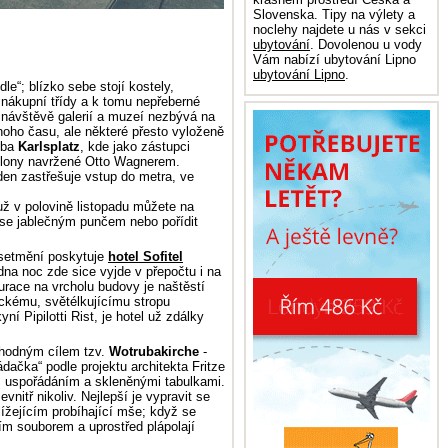
Slovenska. Tipy na výlety a
noclehy najdete u nás v sekci
ubytování
. Dovolenou u vody
Vám nabízí ubytování Lipno
ubytování Lipno
.
le“; blízko sebe stojí kostely,
y, nákupní třídy a k tomu nepřeberné
i návštěvě galerií a muzeí nezbývá na
oho času, ale některé přesto vyloženě
řeba
Karlsplatz
, kde jako zástupci
ilony navržené Otto Wagnerem.
den zastřešuje vstup do metra, ve
už v polovině listopadu můžete na
t se jablečným punčem nebo pořídit
 setmění poskytuje
hotel Sofitel
a noc zde sice vyjde v přepočtu i na
urace na vrcholu budovy je naštěstí
ickému, světélkujícímu stropu
í Pipilotti Rist, je hotel už zdálky
vhodným cílem tzv.
Wotrubakirche
-
ádačka“ podle projektu architekta Fritze
 uspořádáním a skleněnými tabulkami.
nitř nikoliv. Nejlepší je vypravit se
lížejícím probíhající mše; když se
m souborem a uprostřed plápolají