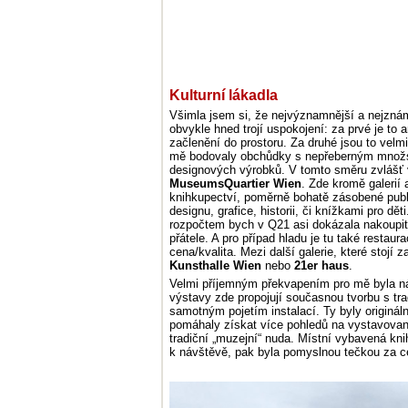
Kulturní lákadla
Všimla jsem si, že nejvýznamnější a nejznám
obvykle hned trojí uspokojení: za prvé je to a
začlenění do prostoru. Za druhé jsou to velmi
mě bodovaly obchůdky s nepřeberným množstv
designových výrobků. V tomto směru zvlášť
MuseumsQuartier Wien
. Zde kromě galerií
knihkupectví, poměrně bohatě zásobené publ
designu, grafice, historii, či knížkami pro 
rozpočtem bych v Q21 asi dokázala nakoupit 
přátele. A pro případ hladu je tu také resta
cena/kvalita. Mezi další galerie, které stojí 
Kunsthalle Wien
nebo
21er haus
.
Velmi příjemným překvapením pro mě byla 
výstavy zde propojují současnou tvorbu s tr
samotným pojetím instalací. Ty byly originál
pomáhaly získat více pohledů na vystavovan
tradiční „muzejní“ nuda. Místní vybavená kni
k návštěvě, pak byla pomyslnou tečkou za c