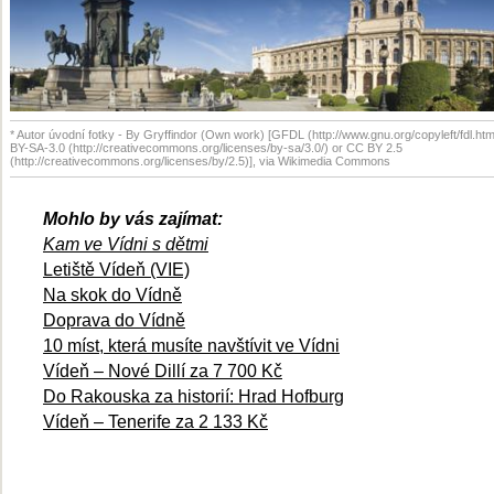
* Autor úvodní fotky - By Gryffindor (Own work) [GFDL (http://www.gnu.org/copyleft/fdl.htm
BY-SA-3.0 (http://creativecommons.org/licenses/by-sa/3.0/) or CC BY 2.5
(http://creativecommons.org/licenses/by/2.5)], via Wikimedia Commons
Mohlo by vás zajímat:
Kam ve Vídni s dětmi
Letiště Vídeň (VIE)
Na skok do Vídně
Doprava do Vídně
10 míst, která musíte navštívit ve Vídni
Vídeň – Nové Dillí za 7 700 Kč
Do Rakouska za historií: Hrad Hofburg
Vídeň – Tenerife za 2 133 Kč