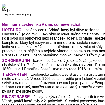
Zdroj: openstreetmap.org
Minimum návštěvníka Vídně: co nevynechat
HOFBURG
– palác v centru Vídně, který byl dříve rezidencí
Habsburků, je od roku 1945 sídlem rakouského prezidenta. O
řídili svou říši panovníci jako František Josef I. či Marie Terezi
komplexu, který byl nazýván zimním sídlem, najdete i národní
knihovnu a muzea. Můžete si prohlédnout reprezentační sály,
pracovnu nejpilnějšího a nejdéle vládnoucího rakouského mo
Františka Josefa I. nebo nahlédnout do koupelny císařovny Si
SCHÖNBRUNN
– barokní palác, který je označován jako letní
císařské sídlo. Přiléhají k němu rozsáhlé zahrady a zoo. Po ro
1830 tu sídlil František Josef I. trvale a v roce 1916 tu i umírá.
TIERGARTEN
– zoologická zahrada se šťastnými zvířaty zní j
motto a má proč. V roce 1906 se tu narodilo první slůně v zajet
světě a narodila se tu přirozenou cestou i první panda v Evrop
Štěpán Lotrinský, manžel Marie Terezie, který ji založil v roce
by na ni byl určitě pyšný.
RINGSTRASSE
– česky nazývaná okružní jízda, je silnice ve
Vídně, podél které byly v 2. polovině 19. století postaveny bu