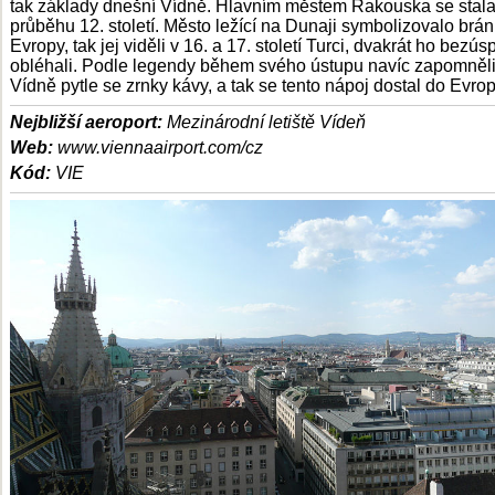
tak základy dnešní Vídně. Hlavním městem Rakouska se stala
průběhu 12. století. Město ležící na Dunaji symbolizovalo brá
Evropy, tak jej viděli v 16. a 17. století Turci, dvakrát ho bezú
obléhali. Podle legendy během svého ústupu navíc zapomněli
Vídně pytle se zrnky kávy, a tak se tento nápoj dostal do Evrop
Nejbližší aeroport:
Mezinárodní letiště Vídeň
Web:
www.viennaairport.com/cz
Kód:
VIE