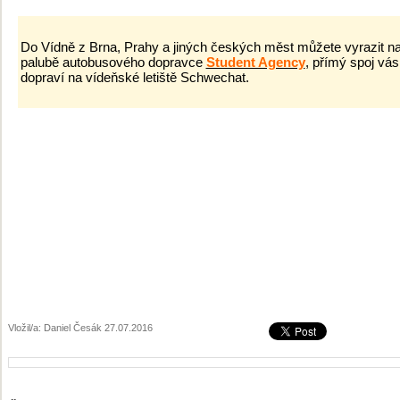
Do Vídně z Brna, Prahy a jiných českých měst můžete vyrazit n
palubě autobusového dopravce
Student Agency
, přímý spoj vás
dopraví na vídeňské letiště Schwechat.
Vložil/a: Daniel Česák 27.07.2016