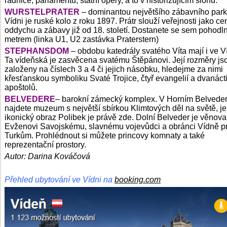
radnice, parlamentu, státní opery, a to v historizujícím slohu.
WURSTELPRATER
– dominantou největšího zábavního park
Vídni je ruské kolo z roku 1897. Prátr slouží veřejnosti jako c
oddychu a zábavy již od 18. století. Dostanete se sem pohodl
metrem (linka U1, U2 zastávka Praterstern)
STEPHANSDOM
– obdobu katedrály svatého Víta mají i ve Ví
Ta vídeňská je zasvěcena svatému Štěpánovi. Její rozměry js
založeny na číslech 3 a 4 či jejich násobku, hledejme za nimi
křesťanskou symboliku Svaté Trojice, čtyř evangelií a dvanáct
apoštolů.
BELVEDERE
– barokní zámecký komplex. V Horním Belvede
najdete muzeum s největší sbírkou Klimtových děl na světě, j
ikonický obraz Polibek je právě zde. Dolní Belveder je věnov
Evženovi Savojskému, slavnému vojevůdci a obránci Vídně pr
Turkům. Prohlédnout si můžete princovy komnaty a také
reprezentační prostory.
Autor: Darina Kováčová
Přehled ubytování ve Vídni na
booking.com