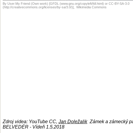
By User:My Friend (Own work) [GFDL (www.gnu.org/copyleft/fdl.html) or CC-BY-SA-3.0
(http://creativecommons.org/licenses/by-sa/3.0/)], Wikimedia Commons
Zdroj videa: YouTube CC,
Jan Doležalik
Zámek a zámecký p
BELVEDÉR - Vídeň 1.5.2018