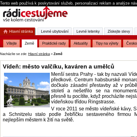
Tento web používá k poskytování služeb, personalizaci reklam a analýze ná
Hlavní stránka
Levné ubytování
Levné letenky
Získejte slevy
Vítejte
Země
Praktické rady
Aktuality
Tipy na výlety
Česko
Nacházíte se zde:
Hlavní stránka
>
Země
Vídeň: město valčíku, kaváren a umělců
Menší sestra Prahy - tak by nazvali Víd
předkové. Centrum habsburské monarc
dočkalo zásadní přestavby až v průb
století a nešetřilo se na monumentá
přesně tu pocítíte, když procházíte nejs
vídeňskou třídou Ringstrasse.
V roce 2011 se město vídeňské kávy, 
a Schnitzelu stalo podle žebříčku sestaveného firmou 
nejlepším městem k žití na světě.