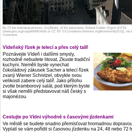
By Of the individual pictures, Gryffindor, of the panorama, Roland Geider (Ogre) [GFDL
(www.gnu.org/copyleft/fdl.html) or CC BY 3.0 (creativecommons.org/licenses/by/3.0)], via
Commons
Vídeňský řízek je telecí a přes celý talíř
Poznávejte Vídeň i dalšími smysly,
rozhodně nebudete litovat. Zkuste tradiční
kuchyni. Neměli byste vynechat
čokoládový zákusek Sacher a telecí řízek
zvaný Wiener Schnitzel, obvykle svou
velikostí zabere celý talíř. Jako přílohu
zvolte bramborový salát, pod kterým byste
si však neměli představovat náš český s
majonézou.
Cestujte po Vídni výhodně s časovými jízdenkami
Ve městě se budete snadno přemísťovat hromadnou dopravou
Vyplatí se vám pořídit si časovou jízdenku na 24, 48 nebo 72 