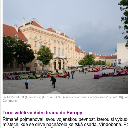
By MrPanyGoff (Own work) [CC BY-SA 3.0 (creativecommons.org/licenses/by-sa/3.0)], W
Commons
Turci viděli ve Vídni bránu do Evropy
Římané pojmenovali svou vojenskou pevnost, kterou si vybudo
místech, kde se dříve nacházela keltská osada, Vindobona. Po