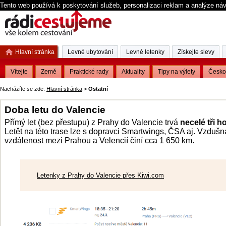
Tento web používá k poskytování služeb, personalizaci reklam a analýze ná
Hlavní stránka
Levné ubytování
Levné letenky
Získejte slevy
Vítejte
Země
Praktické rady
Aktuality
Tipy na výlety
Česko
Nacházíte se zde:
Hlavní stránka
>
Ostatní
Doba letu do Valencie
Přímý let (bez přestupu) z Prahy do Valencie trvá
necelé tři h
Letět na této trase lze s dopravci Smartwings, ČSA aj. Vzdušn
vzdálenost mezi Prahou a Velencií činí cca 1 650 km.
Letenky z Prahy do Valencie přes Kiwi.com