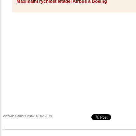
Maximální rychlost letadel Airbus a Boeing
Vložil/a: Daniel Česák 16.02.2019