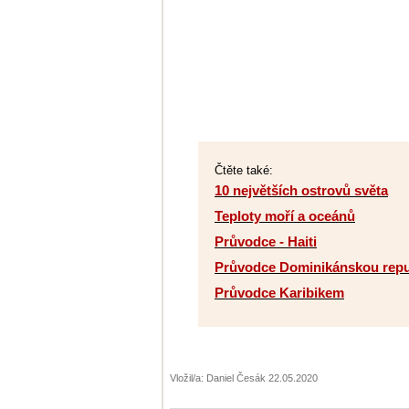
Čtěte také:
10 největších ostrovů světa
Teploty moří a oceánů
Průvodce - Haiti
Průvodce Dominikánskou repu
Průvodce Karibikem
Vložil/a: Daniel Česák 22.05.2020