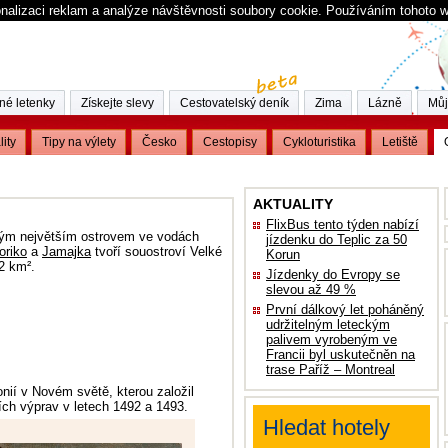
nalizaci reklam a analýze návštěvnosti soubory cookie. Používáním tohoto 
né letenky
Získejte slevy
Cestovatelský deník
Zima
Lázně
Můj
lity
Tipy na výlety
Česko
Cestopisy
Cykloturistika
Letiště
AKTUALITY
FlixBus tento týden nabízí
ým největším ostrovem ve vodách
jízdenku do Teplic za 50
oriko
a
Jamajka
tvoří souostroví Velké
Korun
2 km².
Jízdenky do Evropy se
slevou až 49 %
První dálkový let poháněný
udržitelným leteckým
palivem vyrobeným ve
Francii byl uskutečněn na
trase Paříž – Montreal
onií v Novém světě, kterou založil
h výprav v letech 1492 a 1493.
Hledat hotely