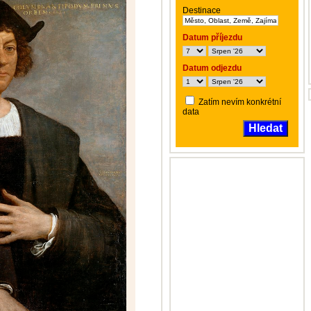
Destinace
Datum příjezdu
Datum odjezdu
Zatím nevím konkrétní
data
Hledat