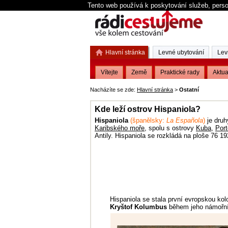
Tento web používá k poskytování služeb, perso
Hlavní stránka
Levné ubytování
Lev
Vítejte
Země
Praktické rady
Aktua
Nacházíte se zde:
Hlavní stránka
>
Ostatní
Kde leží ostrov Hispaniola?
Hispaniola
(španělsky:
La Española
)
je druh
Karibského moře
, spolu s ostrovy
Kuba
,
Port
Antily. Hispaniola se rozkládá na ploše
76 19
Hispaniola se stala první evropskou kol
Kryštof Kolumbus
během jeho námořníc