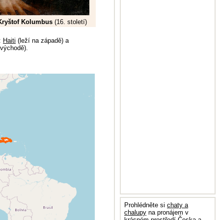
ryštof Kolumbus
(16. století)
:
Haiti
(leží na západě) a
 východě).
Prohlédněte si
chaty a
chalupy
na pronájem v
krásném prostředí Česka a