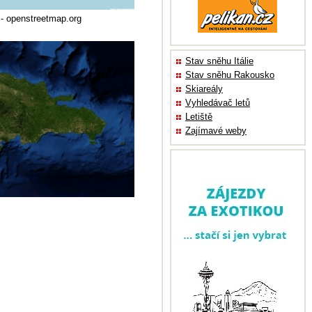
 - openstreetmap.org
Stav sněhu Itálie
Stav sněhu Rakousko
Skiareály
Vyhledávač letů
Letiště
Zajímavé weby