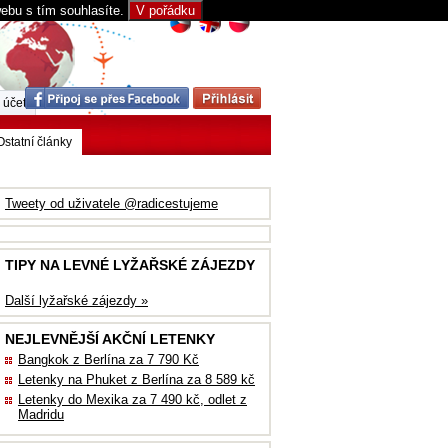
webu s tím souhlasíte.
V pořádku
 účet
Ostatní články
Tweety od uživatele @radicestujeme
TIPY NA LEVNÉ LYŽAŘSKÉ ZÁJEZDY
Další lyžařské zájezdy »
NEJLEVNĚJŠÍ AKČNÍ LETENKY
Bangkok z Berlína za 7 790 Kč
Letenky na Phuket z Berlína za 8 589 kč
Letenky do Mexika za 7 490 kč, odlet z
Madridu