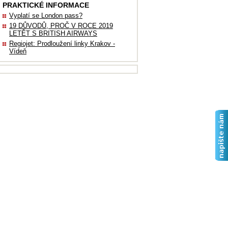
PRAKTICKÉ INFORMACE
Vyplatí se London pass?
19 DŮVODŮ, PROČ V ROCE 2019
LETĚT S BRITISH AIRWAYS
Regiojet: Prodloužení linky Krakov -
Vídeň