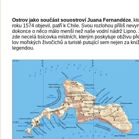
Ostrov jako součást souostroví Juana Fernandéze
, kt
roku 1574 objevil, patří k Chile. Svou rozlohou příliš nevy
dokonce o něco málo menší než naše vodní nádrž Lipno. 
zde necelá tisícovka místních, kterým poskytuje obživu p
lov mořských živočichů a turisté putující sem nejen za kni
legendou.