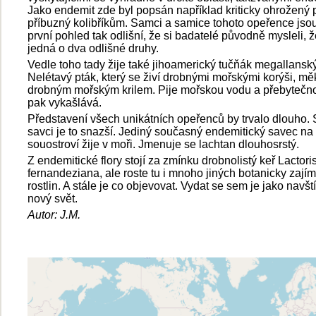
Jako endemit zde byl popsán například kriticky ohrožený 
příbuzný kolibříkům. Samci a samice tohoto opeřence jso
první pohled tak odlišní, že si badatelé původně mysleli, 
jedná o dva odlišné druhy.
Vedle toho tady žije také jihoamerický tučňák megallanský
Nelétavý pták, který se živí drobnými mořskými korýši, měk
drobným mořským krilem. Pije mořskou vodu a přebytečn
pak vykašlává.
Představení všech unikátních opeřenců by trvalo dlouho.
savci je to snazší. Jediný současný endemitický savec na
souostroví žije v moři. Jmenuje se lachtan dlouhosrstý.
Z endemitické flory stojí za zmínku drobnolistý keř Lactori
fernandeziana, ale roste tu i mnoho jiných botanicky zají
rostlin. A stále je co objevovat. Vydat se sem je jako navští
nový svět.
Autor: J.M.