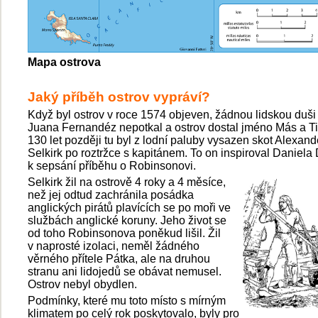
Mapa ostrova
Jaký příběh ostrov vypráví?
Když byl ostrov v roce 1574 objeven, žádnou lidskou duši 
Juana Fernandéz nepotkal a ostrov dostal jméno Más a Ti
130 let později tu byl z lodní paluby vysazen skot Alexand
Selkirk po roztržce s kapitánem. To on inspiroval Daniela
k sepsání příběhu o Robinsonovi.
Selkirk žil na ostrově 4 roky a 4 měsíce,
než jej odtud zachránila posádka
anglických pirátů plavících se po moři ve
službách anglické koruny. Jeho život se
od toho Robinsonova poněkud lišil. Žil
v naprosté izolaci, neměl žádného
věrného přítele Pátka, ale na druhou
stranu ani lidojedů se obávat nemusel.
Ostrov nebyl obydlen.
Podmínky, které mu toto místo s mírným
klimatem po celý rok poskytovalo, byly pro