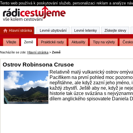
Tento web používá k poskytování služeb, personalizaci reklam a analýze ná
Hlavní stránka
Levné ubytování
Levné letenky
Získejte slevy
Vítejte
Země
Praktické rady
Aktuality
Tipy na výlety
Česko
Nacházíte se zde:
Hlavní stránka
>
Země
Ostrov Robinsona Crusoe
Relativně malý vulkanický ostrov omýv
Pacifikem na první pohled moc pozorno
nepřitáhne, ale když zazní jeho jméno, 
každý zbystří. Ještě aby ne, když je nej
historie tak úzce svázána s nejvýznam
dílem anglického spisovatele Daniela D