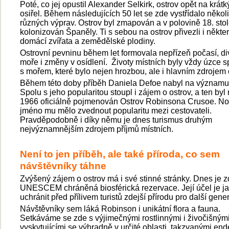
Poté, co jej opustil Alexander Selkirk, ostrov opět na krátk
osiřel. Během následujících 50 let se zde vystřídalo někol
různých výprav. Ostrov byl zmapován a v polovině 18. stol
kolonizován Španěly. Ti s sebou na ostrov přivezli i někte
domácí zvířata a zemědělské plodiny.
Ostrovní pevninu během let formovala nepřízeň počasí, d
moře i změny v osídlení. Životy místních byly vždy úzce s
s mořem, které bylo nejen hrozbou, ale i hlavním zdrojem 
Během této doby příběh Daniela Defoe nabyl na významu
Spolu s jeho popularitou stoupl i zájem o ostrov, a ten byl
1966 oficiálně pojmenován Ostrov Robinsona Crusoe. N
jméno mu mělo zvednout popularitu mezi cestovateli.
Pravděpodobně i díky němu je dnes turismus druhým
nejvýznamnějším zdrojem příjmů místních.
Není to jen příběh, ale také příroda, co sem
návštěvníky táhne
Zvýšený zájem o ostrov má i své stinné stránky. Dnes je 
UNESCEM chráněná biosférická rezervace. Její účel je ja
uchránit před přílivem turistů zdejší přírodu pro další gene
Návštěvníky sem láká Robinson i unikátní flora a fauna.
Setkáváme se zde s výjimečnými rostlinnými i živočišným
vyskytujícími se výhradně v určité oblasti, takzvanými end