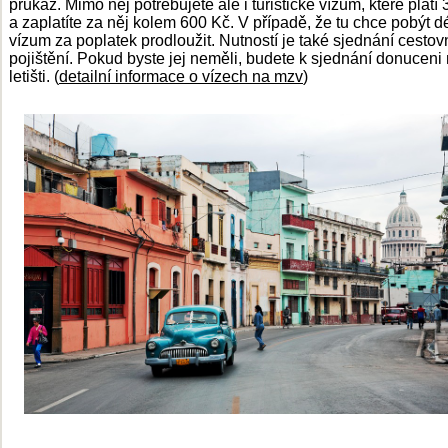
průkaz. Mimo něj potřebujete ale i turistické vízum, které platí 
a zaplatíte za něj kolem 600 Kč. V případě, že tu chce pobýt dé
vízum za poplatek prodloužit. Nutností je také sjednání cestov
pojištění. Pokud byste jej neměli, budete k sjednání donuceni
letišti. (
detailní informace o vízech na mzv
)