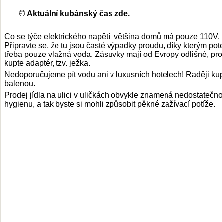
Aktuální kubánský čas zde.
Co se týče elektrického napětí, většina domů má pouze 110V.
Připravte se, že tu jsou časté výpadky proudu, díky kterým pot
třeba pouze vlažná voda. Zásuvky mají od Evropy odlišné, pro
kupte adaptér, tzv. ježka.
Nedoporučujeme pít vodu ani v luxusních hotelech! Raději ku
balenou.
Prodej jídla na ulici v uličkách obvykle znamená nedostatečn
hygienu, a tak byste si mohli způsobit pěkné zažívací potíže.