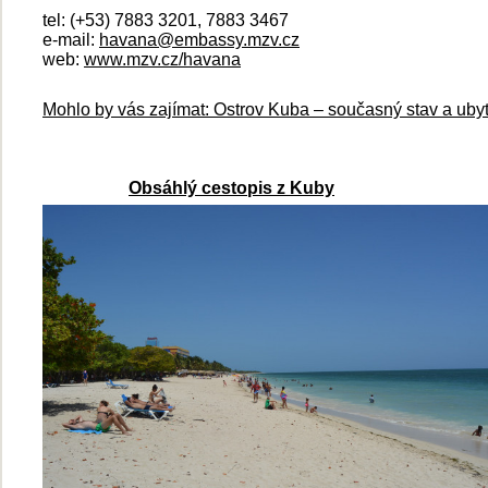
tel: (+53) 7883 3201, 7883 3467
e-mail:
havana@embassy.mzv.cz
web:
www.mzv.cz/havana
Mohlo by vás zajímat: Ostrov Kuba – současný stav a uby
Obsáhlý cestopis z Kuby