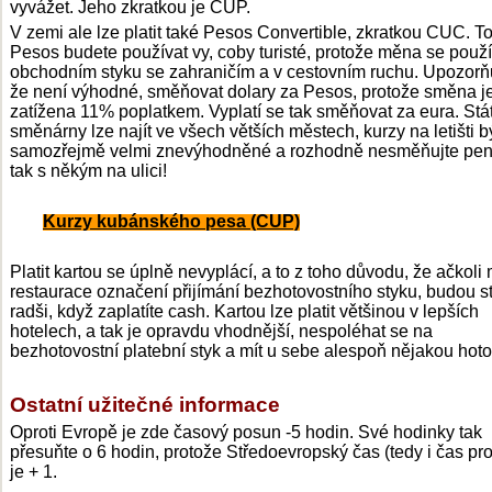
vyvážet. Jeho zkratkou je CUP.
V zemi ale lze platit také Pesos Convertible, zkratkou CUC. To
Pesos budete používat vy, coby turisté, protože měna se použí
obchodním styku se zahraničím a v cestovním ruchu. Upozor
že není výhodné, směňovat dolary za Pesos, protože směna j
zatížena 11% poplatkem. Vyplatí se tak směňovat za eura. Stá
směnárny lze najít ve všech větších městech, kurzy na letišti b
samozřejmě velmi znevýhodněné a rozhodně nesměňujte pen
tak s někým na ulici!
Kurzy kubánského pesa (CUP)
Platit kartou se úplně nevyplácí, a to z toho důvodu, že ačkoli
restaurace označení přijímání bezhotovostního styku, budou s
radši, když zaplatíte cash. Kartou lze platit většinou v lepších
hotelech, a tak je opravdu vhodnější, nespoléhat se na
bezhotovostní platební styk a mít u sebe alespoň nějakou hoto
Ostatní užitečné informace
Oproti Evropě je zde časový posun -5 hodin. Své hodinky tak
přesuňte o 6 hodin, protože Středoevropský čas (tedy i čas pr
je + 1.