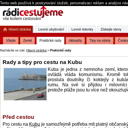
Tento web používá k poskytování služeb, personalizaci reklam a analýze ná
Hlavní stránka
Levné ubytování
Levné letenky
Získejte slevy
Vítejte
Země
Praktické rady
Aktuality
Tipy na výlety
Česko
Nacházíte se zde:
Hlavní stránka
>
Praktické rady
Rady a tipy pro cestu na Kubu
Kuba je jedna z nemnoha zemí, ktero
ovládá vláda komunismu. Kromě to
proslula doutníky či koktejly z kub
rumu. Na své si přijdou i milovníci
protože pláže jsou tu více než okouzlujíc
Před cestou
Pro cestu na
Kubu
je samozřejmě potřeba mít platný občansk