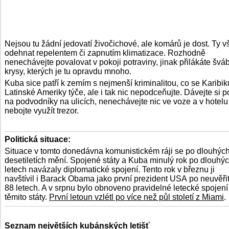
Nejsou tu žádní jedovatí živočichové, ale komárů je dost. Ty v
odehnat repelentem či zapnutím klimatizace. Rozhodně
nenechávejte povalovat v pokoji potraviny, jinak přilákáte švá
krysy, kterých je tu opravdu mnoho.
Kuba sice patří k zemím s nejmenší kriminalitou, co se Karibik
Latinské Ameriky týče, ale i tak nic nepodceňujte. Dávejte si p
na podvodníky na ulicích, nenechávejte nic ve voze a v hotelu
nebojte využít trezor.
Politická situace:
Situace v tomto donedávna komunistickém ráji se po dlouhýc
desetiletích mění. Spojené státy a Kuba minulý rok po dlouhý
letech navázaly diplomatické spojení. Tento rok v březnu ji
navštívil i Barack Obama jako první prezident USA po neuvěři
88 letech. A v srpnu bylo obnoveno pravidelné letecké spojen
těmito státy.
První letoun vzlétl po více než půl století z Miami
.
Seznam největších kubánských letišť