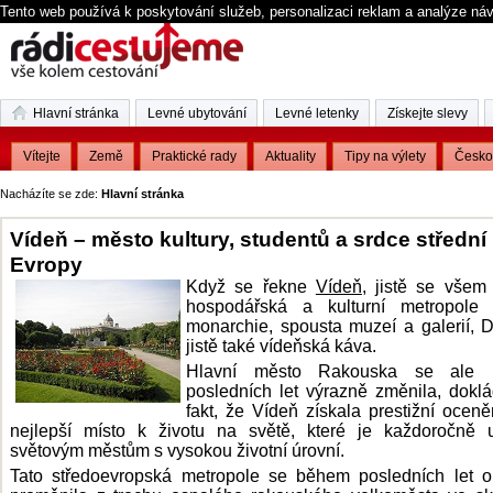
Tento web používá k poskytování služeb, personalizaci reklam a analýze ná
Hlavní stránka
Levné ubytování
Levné letenky
Získejte slevy
Vítejte
Země
Praktické rady
Aktuality
Tipy na výlety
Česko
Nacházíte se zde:
Hlavní stránka
Vídeň – město kultury, studentů a srdce střední
Evropy
Když se řekne
Vídeň
, jistě se všem
hospodářská a kulturní metropole 
monarchie, spousta muzeí a galerií, 
jistě také vídeňská káva.
Hlavní město Rakouska se ale 
posledních let výrazně změnila, doklá
fakt, že Vídeň získala prestižní oceně
nejlepší místo k životu na světě, které je každoročně 
světovým městům s vysokou životní úrovní.
Tato středoevropská metropole se během posledních let 