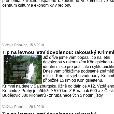
proměnila z trochu ospalého rakouského velkoměsta ve s
centrum kultury a ekonomiky v regionu.
Vložil/a Redakce, 15.8.2010
Tip na levnou letní dovolenou: rakouský Krimm
Již dříve jsme vám
popsali tip na letní
dovolenou
v rakouském Königsleitenu 
ideální místo pro pěší, ale i cykloturistik
Dnes vám přiblížíme podstatně známěj
místo - Krimml s jeho vodopády. Krimml
přibližně 15 km od Königsleitenu.
Krimml najdete v Salzburgsku, jižně od dálnice A12. Vzdáleno
Krimmlu z Prahy je přibližně 570 km. Z Brna pak 600 a z Čes
Budějovic 380 kilometrů - zhruba necelých 5 hodin jízdy.
Vložil/a Redakce, 29.6.2010