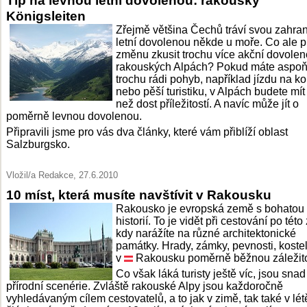
Tip na levnou letní dovolenou: rakouský
Königsleiten
Zřejmě většina Čechů tráví svou zahran
letní dovolenou někde u moře. Co ale p
změnu zkusit trochu více akční dovolen
rakouských Alpách? Pokud máte aspo
trochu rádi pohyb, například jízdu na ko
nebo pěší turistiku, v Alpách budete mít
než dost příležitostí. A navíc může jít o
poměrně levnou dovolenou.
Připravili jsme pro vás dva články, které vám přiblíží oblast
Salzburgsko.
Vložil/a Redakce, 27.6.2010
10 míst, která musíte navštívit v Rakousku
Rakousko je evropská země s bohatou
historií. To je vidět při cestování po této
kdy narážíte na různé architektonické
památky. Hrady, zámky, pevnosti, koste
v
Rakousku poměrně běžnou záležito
Co však láká turisty ještě víc, jsou sna
přírodní scenérie. Zvláště rakouské Alpy jsou každoročně
vyhledávaným cílem cestovatelů, a to jak v zimě, tak také v lét