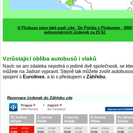
O Flixbusu jsme také psali zde: Do Polska s Flixbusem - 5000
jednosměrných jízdenek za 25 Kč
Vzrůstající obliba autobusů i vlaků
Navíc se ani zdaleka nejedná o jediné dvě společnosti, se kte
můžete na Jadran vypravit. Stejně tak můžete zvolit autobuso
spojení s
Eurolines
, a to s přestupem v
Záhřebu
.
Rezervace jízdenek do Záhřebu zde