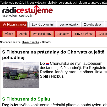
Tento web používá k poskytování služeb, personalizaci reklam a analýze ná
Hlavní stránka
Levné ubytování
Levné letenky
Získejte slevy
Vítejte
Země
Praktické rady
Aktuality
Tipy na výlety
Česko
Nacházíte se zde:
Hlavní stránka
>
Ostatní
S Flixbusem na prázdniny do Chorvatska ještě
pohodlněji
Do
Chorvatska se nyní autobusem
dostanete ještě snadněji. Po RegioJetu
Radima Jančury, startuje přímou linku 
Split
i Flixbus.
S Flixbusem do Splitu
RegioJet
svého konkurenta předstihl přitom o pouhý týden, o