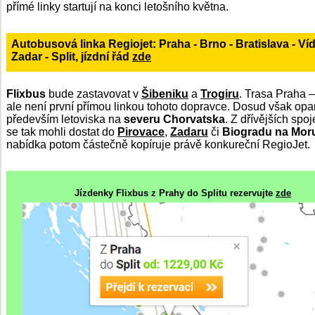
přímé linky startují na konci letošního května.
Autobusová linka Regiojet: Praha - Brno - Bratislava - Víd
Zadar - Split, jízdní řád
zde
Flixbus
bude zastavovat v
Šibeniku
a
Trogiru
. Trasa Praha –
ale není první přímou linkou tohoto dopravce. Dosud však op
především letoviska na
severu Chorvatska
. Z dřívějších spoj
se tak mohli dostat do
Pirovace
,
Zadaru
či
Biogradu
na
Mor
nabídka potom částečně kopíruje právě konkureční RegioJet.
Jízdenky Flixbus z Prahy do Splitu rezervujte
zde