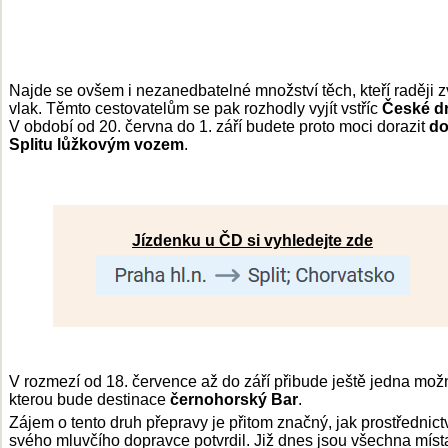
Najde se ovšem i nezanedbatelné množství těch, kteří raději z
vlak. Těmto cestovatelům se pak rozhodly vyjít vstříc
České d
V období od 20. června do 1. září budete proto moci dorazit
d
Splitu lůžkovým vozem
.
Jízdenku u ČD si vyhledejte zde
V rozmezí od 18. července až do září přibude ještě jedna mož
kterou bude destinace
černohorský Bar
.
Zájem o tento druh přepravy je přitom značný, jak prostřednict
svého mluvčího dopravce potvrdil. Již dnes jsou všechna míst