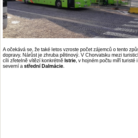
A očekává se, že také letos vzroste počet zájemců o tento zp
dopravy. Nárůst je zhruba pětinový. V Chorvatsku mezi turisti
cíli zřetelně vítězí konkrétně
Istrie
, v hojném počtu míří turisté 
severní a
střední Dalmácie
.